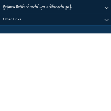
ဗွီအိုအေ မိုဘိုင်းလ်အက်ပ်များ ဒေါင်းလုတ်ယူရန်
Other Links