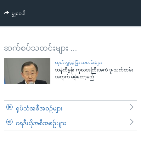
အ
သုတပဒေသာ အင်္ဂလိပ်စာ
ညွန်း
Learning English
မျှဝေပါ
စာမျက်နှာ
သို့
ဗွီအိုအေ လူမှုကွန်ယက်များ
ကျော်
ကြည့်
ဆက်စပ်သတင်းများ ...
ရန်
ဘာသာစကားများ
ရှာဖွေ
ထုတ်လွှင့်ခဲ့ပြီး သတင်းများ
ရန်
ဘန်ကီမွန်း ကုလအကြီးအကဲ ဒု-သက်တမ်း
အတွက် မဲခွဲတော့မည်
နေရာ
သို့
ကျော်
ရန်
ရုပ်သံအစီအစဉ်များ
ရေဒီယိုအစီအစဉ်များ