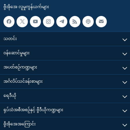
ဗွီအိုအေ လူမှုကွန်ယက်များ
သတင်း
၀န်ဆောင်မှုများ
အပတ်စဉ်ကဏ္ဍများ
အင်္ဂလိပ်သင်ခန်းစာများ
ရေဒီယို
ရုပ်သံအစီအစဉ်နှင့် ဗွီဒီယိုကဏ္ဍများ
ဗွီအိုအေအကြောင်း