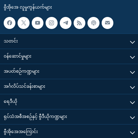
ဗွီအိုအေ လူမှုကွန်ယက်များ
သတင်း
၀န်ဆောင်မှုများ
အပတ်စဉ်ကဏ္ဍများ
အင်္ဂလိပ်သင်ခန်းစာများ
ရေဒီယို
ရုပ်သံအစီအစဉ်နှင့် ဗွီဒီယိုကဏ္ဍများ
ဗွီအိုအေအကြောင်း