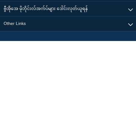
ဗွီအိုအေ မိုဘိုင်းလ်အက်ပ်များ ဒေါင်းလုတ်ယူရန်
Other Links