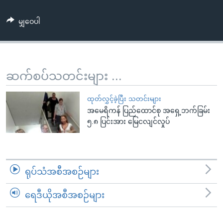
အ
သုတပဒေသာ အင်္ဂလိပ်စာ
ညွန်း
Learning English
မျှဝေပါ
စာမျက်နှာ
သို့
ဗွီအိုအေ လူမှုကွန်ယက်များ
ကျော်
ကြည့်
ဆက်စပ်သတင်းများ ...
ရန်
ဘာသာစကားများ
ရှာဖွေ
ထုတ်လွှင့်ခဲ့ပြီး သတင်းများ
ရန်
အမေရိကန် ပြည်ထောင်စု အရှေ့ဘက်ခြမ်း
၅.၈ ပြင်းအား မြေငလျင်လှုပ်
နေရာ
သို့
ကျော်
ရန်
ရုပ်သံအစီအစဉ်များ
ရေဒီယိုအစီအစဉ်များ