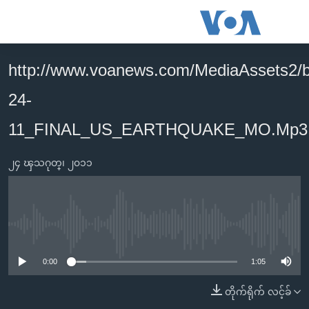
သုံး
ရ
လွယ်ကူ
http://www.voanews.com/MediaAssets2/
မူလစာမျက်နှာ
စေ
24-
မြန်မာ
သည့်
ကမ္ဘာ့သတင်းများ
11_FINAL_US_EARTHQUAKE_MO.Mp3
Link
ဗွီဒီယို
နိုင်ငံတကာ
များ
၂၄ ၾသဂုတ္၊ ၂၀၁၁
သတင်းလွတ်လပ်ခွင့်
အမေရိကန်
ပင်မ
ရပ်ဝန်းတခု လမ်းတခု အလွန်
တရုတ်
အကြောင်းအရာ
သို့
အင်္ဂလိပ်စာလေ့လာမယ်
အစ္စရေး-ပါလက်စတိုင်း
No media source currently available
ကျော်
အပတ်စဉ်ကဏ္ဍများ
အမေရိကန်သုံးအီဒီယံ
ကြည့်
0:00
1:05
ရေဒီယိုနှင့်ရုပ်သံ အချက်အလက်များ
မကြေးမုံရဲ့ အင်္ဂလိပ်စာ
ရေဒီယို
ရန်
တိုက်ရိုက် လင့်ခ်
ပင်မ
ရေဒီယို/တီဗွီအစီအစဉ်
ရုပ်ရှင်ထဲက အင်္ဂလိပ်စာ
တီဗွီ