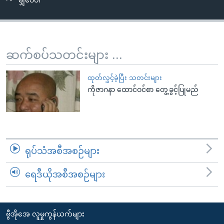
မျှဝေပါ
အ
သုတပဒေသာ အင်္ဂလိပ်စာ
ညွန်း
Learning English
စာမျက်နှာ
သို့
ဗွီအိုအေ လူမှုကွန်ယက်များ
ဆက်စပ်သတင်းများ ...
ကျော်
ကြည့်
ထုတ်လွှင့်ခဲ့ပြီး သတင်းများ
ရန်
ကိုဇာဂနာ ထောင်ဝင်စာ တွေ့ခွင့်ပြုမည်
ဘာသာစကားများ
ရှာဖွေ
ရန်
နေရာ
သို့
ရုပ်သံအစီအစဉ်များ
ကျော်
ရန်
ရေဒီယိုအစီအစဉ်များ
ဗွီအိုအေ လူမှုကွန်ယက်များ