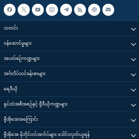
သတင်း
၀န်ဆောင်မှုများ
အပတ်စဉ်ကဏ္ဍများ
အင်္ဂလိပ်သင်ခန်းစာများ
ရေဒီယို
ရုပ်သံအစီအစဉ်နှင့် ဗွီဒီယိုကဏ္ဍများ
ဗွီအိုအေအကြောင်း
ဗွီအိုအေ မိုဘိုင်းလ်အက်ပ်များ ဒေါင်းလုတ်ယူရန်