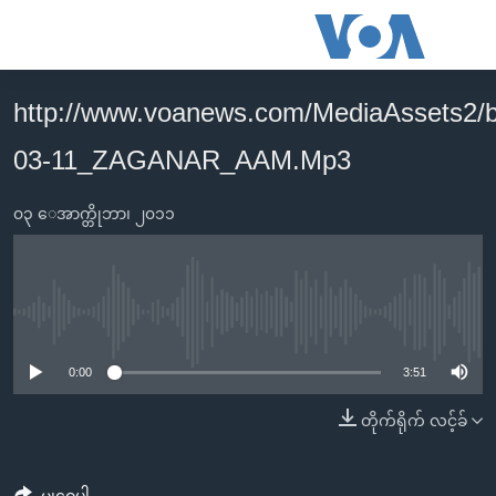
သုံး
ရ
လွယ်ကူ
http://www.voanews.com/MediaAssets2/
မူလစာမျက်နှာ
စေ
03-11_ZAGANAR_AAM.Mp3
မြန်မာ
သည့်
ကမ္ဘာ့သတင်းများ
Link
၀၃ ေအာက္တိုဘာ၊ ၂၀၁၁
ဗွီဒီယို
နိုင်ငံတကာ
များ
သတင်းလွတ်လပ်ခွင့်
အမေရိကန်
ပင်မ
ရပ်ဝန်းတခု လမ်းတခု အလွန်
တရုတ်
အကြောင်းအရာ
No media source currently available
သို့
အင်္ဂလိပ်စာလေ့လာမယ်
အစ္စရေး-ပါလက်စတိုင်း
0:00
3:51
ကျော်
အပတ်စဉ်ကဏ္ဍများ
အမေရိကန်သုံးအီဒီယံ
ကြည့်
တိုက်ရိုက် လင့်ခ်
ရေဒီယိုနှင့်ရုပ်သံ အချက်အလက်များ
မကြေးမုံရဲ့ အင်္ဂလိပ်စာ
ရေဒီယို
ရန်
ပင်မ
ရေဒီယို/တီဗွီအစီအစဉ်
ရုပ်ရှင်ထဲက အင်္ဂလိပ်စာ
တီဗွီ