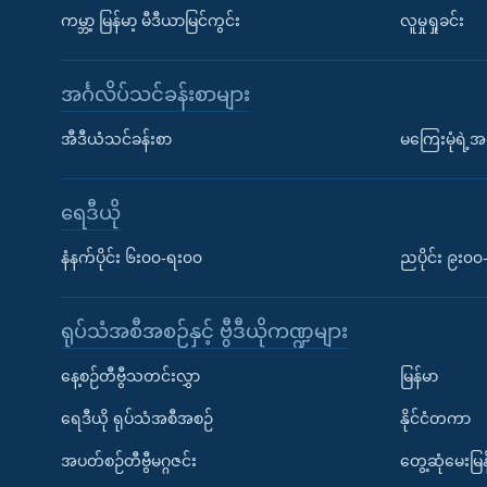
ကမ္ဘာ့ မြန်မာ့ မီဒီယာမြင်ကွင်း
လူမှုရှုခင်း
အင်္ဂလိပ်သင်ခန်းစာများ
အီဒီယံသင်ခန်းစာ
မကြေးမုံရဲ့အင
ရေဒီယို
နံနက်ပိုင်း ၆း၀၀-ရး၀၀
ညပိုင်း ၉း၀
ရုပ်သံအစီအစဉ်နှင့် ဗွီဒီယိုကဏ္ဍများ
နေ့စဉ်တီဗွီသတင်းလွှာ
မြန်မာ
ရေဒီယို ရုပ်သံအစီအစဉ်
နိုင်ငံတကာ
အပတ်စဉ်တီဗွီမဂ္ဂဇင်း
တွေ့ဆုံမေးမြန