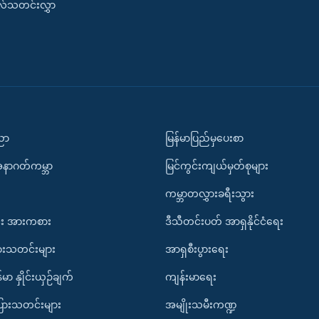
းလ်သတင်းလွှာ
ပညာ
မြန်မာပြည်မှပေးစာ
အနာဂတ်ကမ္ဘာ
မြင်ကွင်းကျယ်မှတ်စုများ
ကမ္ဘာတလွှားခရီးသွား
း အားကစား
ဒီသီတင်းပတ် အာရှနိုင်ငံရေး
ားသတင်းများ
အာရှစီးပွားရေး
်မာ နှိုင်းယှဉ်ချက်
ကျန်းမာရေး
ပြားသတင်းများ
အမျိုးသမီးကဏ္ဍ