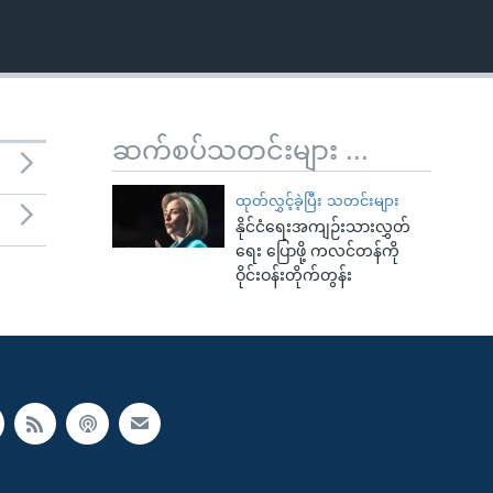
ဆက်စပ်သတင်းများ ...
ထုတ်လွှင့်ခဲ့ပြီး သတင်းများ
နိုင်ငံရေးအကျဉ်းသားလွှတ်
ရေး ပြောဖို့ ကလင်တန်ကို
ဝိုင်းဝန်းတိုက်တွန်း