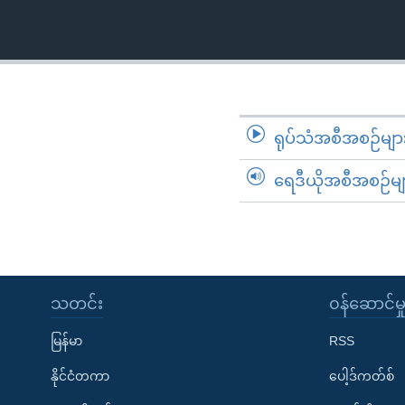
သုတပဒေသာ အင်္ဂလိပ်စာ
အ
ညွန်း
စာမျက်နှာ
သို့
ကျော်
ကြည့်
ရုပ်သံအစီအစဉ်မျာ
ရန်
ရှာဖွေ
ရေဒီယိုအစီအစဉ်မျ
ရန်
နေရာ
သို့
ကျော်
ရန်
သတင်း
၀န်ဆောင်မှ
မြန်မာ
RSS
နိုင်ငံတကာ
ပေါ့ဒ်ကတ်စ်