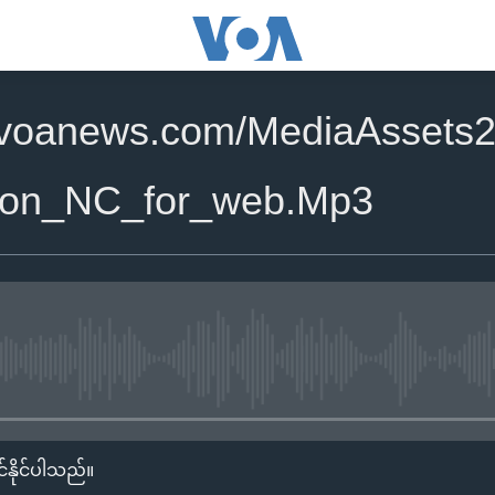
.voanews.com/MediaAssets2
nton_NC_for_web.Mp3
No media source currently availa
်နိုင်ပါသည်။