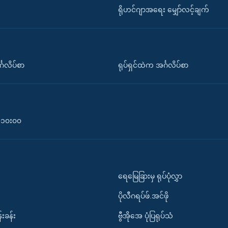
ရိုဟင်ဂျာအရေး မျှော်လင့်ချက်
်္ဂလိပ်စာ
ရုပ်ရှင်ထဲက အင်္ဂလိပ်စာ
၀-၁၀း၀၀
ရေမြေခြားမှ ရုပ်ပုံလွှာ
ပိုလီဂရပ်ဖ်.အင်ဖို
်းခန်း
ဗွီအိုအေ ပုံပြရုပ်သံ