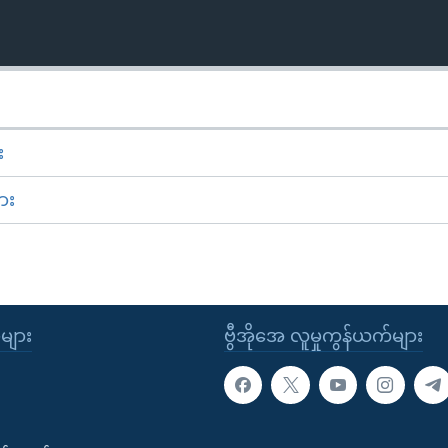
း
ား
ုများ
ဗွီအိုအေ လူမှုကွန်ယက်များ