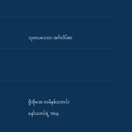
သုတပဒေသာ အင်္ဂလိပ်စာ
ဗွီအိုအေ တမိနစ်သတင်း
နော်သဇင်ရဲ့ Vlog