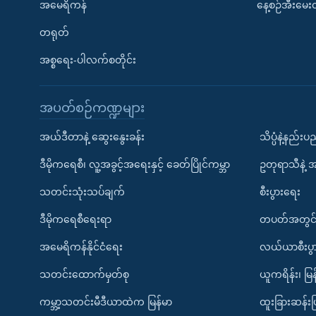
အမေရိကန်
နေ့စဉ်အီးမေ
တရုတ်
အစ္စရေး-ပါလက်စတိုင်း
အပတ်စဉ်ကဏ္ဍများ
အယ်ဒီတာနဲ့ ဆွေးနွေးခန်း
သိပ္ပံနဲ့နည်း
ဒီမိုကရေစီ၊ လူ့အခွင့်အရေးနှင့် ခေတ်ပြိုင်ကမ္ဘာ
ဥတုရာသီနဲ့ 
သတင်းသုံးသပ်ချက်
စီးပွားရေး
ဒီမိုကရေစီရေးရာ
တပတ်အတွင်
အမေရိကန်နိုင်ငံရေး
လယ်ယာစီးပွ
သတင်းထောက်မှတ်စု
ယူကရိန်း၊ မြန
ကမ္ဘာ့သတင်းမီဒီယာထဲက မြန်မာ
ထူးခြားဆန်း