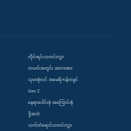
တိုင်းရင်းသတင်းလွှာ
တပတ်အတွင်း အားကစား
သုတစုံလင် အမေရိကန်တခွင်
Gen Z
နေရာပေါင်းစုံ အကြောင်းစုံ
ဒို့အသံ
သက်တံရောင်သတင်းလွှာ