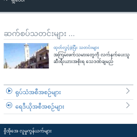
မျှဝေပါ
အ
သုတပဒေသာ အင်္ဂလိပ်စာ
ညွန်း
Learning English
စာမျက်နှာ
သို့
ဗွီအိုအေ လူမှုကွန်ယက်များ
ဆက်စပ်သတင်းများ ...
ကျော်
ကြည့်
ထုတ်လွှင့်ခဲ့ပြီး သတင်းများ
ရန်
အကြမ်းဖက်သမားတွေကို လက်နက်ပေးသူ
ဘာသာစကားများ
ရှာဖွေ
ဆီးရီးယားအစိုးရ သေဒဏ်ချမည်
ရန်
နေရာ
သို့
ရုပ်သံအစီအစဉ်များ
ကျော်
ရန်
ရေဒီယိုအစီအစဉ်များ
ဗွီအိုအေ လူမှုကွန်ယက်များ