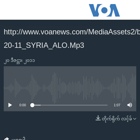
သုံး
ရ
လွယ်ကူ
http://www.voanews.com/MediaAssets2/
မူလစာမျက်နှာ
စေ
20-11_SYRIA_ALO.Mp3
မြန်မာ
သည့်
ကမ္ဘာ့သတင်းများ
Link
၂၀ ဒီဇင္ဘာ၊ ၂၀၁၁
ဗွီဒီယို
နိုင်ငံတကာ
များ
သတင်းလွတ်လပ်ခွင့်
အမေရိကန်
ပင်မ
ရပ်ဝန်းတခု လမ်းတခု အလွန်
တရုတ်
အကြောင်းအရာ
No media source currently available
သို့
အင်္ဂလိပ်စာလေ့လာမယ်
အစ္စရေး-ပါလက်စတိုင်း
0:00
1:07
ကျော်
အပတ်စဉ်ကဏ္ဍများ
အမေရိကန်သုံးအီဒီယံ
ကြည့်
တိုက်ရိုက် လင့်ခ်
ရေဒီယိုနှင့်ရုပ်သံ အချက်အလက်များ
မကြေးမုံရဲ့ အင်္ဂလိပ်စာ
ရေဒီယို
ရန်
ပင်မ
ရေဒီယို/တီဗွီအစီအစဉ်
ရုပ်ရှင်ထဲက အင်္ဂလိပ်စာ
တီဗွီ