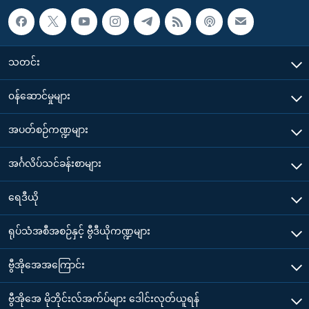
သတင်း
၀န်ဆောင်မှုများ
အပတ်စဉ်ကဏ္ဍများ
အင်္ဂလိပ်သင်ခန်းစာများ
ရေဒီယို
ရုပ်သံအစီအစဉ်နှင့် ဗွီဒီယိုကဏ္ဍများ
ဗွီအိုအေအကြောင်း
ဗွီအိုအေ မိုဘိုင်းလ်အက်ပ်များ ဒေါင်းလုတ်ယူရန်