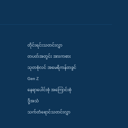
တိုင်းရင်းသတင်းလွှာ
တပတ်အတွင်း အားကစား
သုတစုံလင် အမေရိကန်တခွင်
Gen Z
နေရာပေါင်းစုံ အကြောင်းစုံ
ဒို့အသံ
သက်တံရောင်သတင်းလွှာ