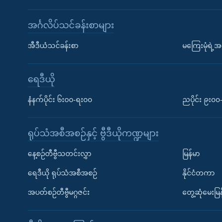
အင်္ဂလိပ်သင်ခန်းစာများ
အီဒီယံသင်ခန်းစာ
မကြေးမုံရဲ့အင
ရေဒီယို
နံနက်ပိုင်း ၆း၀၀-ရး၀၀
ညပိုင်း ၉း၀
ရုပ်သံအစီအစဉ်နှင့် ဗွီဒီယိုကဏ္ဍများ
နေ့စဉ်တီဗွီသတင်းလွှာ
မြန်မာ
ရေဒီယို ရုပ်သံအစီအစဉ်
နိုင်ငံတကာ
အပတ်စဉ်တီဗွီမဂ္ဂဇင်း
တွေ့ဆုံမေးမြန