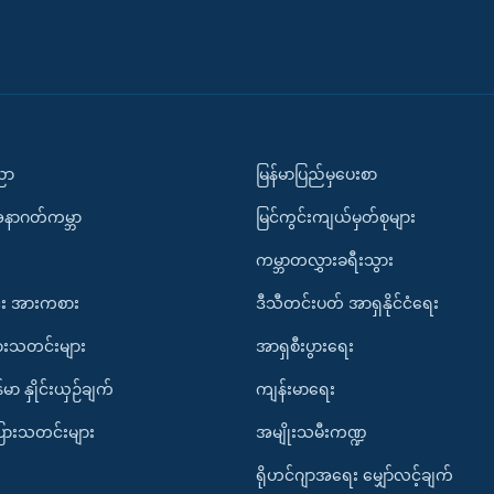
ပညာ
မြန်မာပြည်မှပေးစာ
အနာဂတ်ကမ္ဘာ
မြင်ကွင်းကျယ်မှတ်စုများ
ကမ္ဘာတလွှားခရီးသွား
း အားကစား
ဒီသီတင်းပတ် အာရှနိုင်ငံရေး
ားသတင်းများ
အာရှစီးပွားရေး
်မာ နှိုင်းယှဉ်ချက်
ကျန်းမာရေး
ပြားသတင်းများ
အမျိုးသမီးကဏ္ဍ
ရိုဟင်ဂျာအရေး မျှော်လင့်ချက်