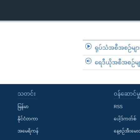
သုတပဒေသာ အင်္ဂလိပ်စာ
အ
ညွန်း
စာမျက်နှာ
သို့
ကျော်
ကြည့်
ရုပ်သံအစီအစဉ်မျာ
ရန်
ရှာဖွေ
ရေဒီယိုအစီအစဉ်မျ
ရန်
နေရာ
သို့
သတင်း
၀န်ဆောင်မှ
ကျော်
ရန်
မြန်မာ
RSS
နိုင်ငံတကာ
ပေါ့ဒ်ကတ်စ်
အမေရိကန်
နေ့စဉ်အီးမေ