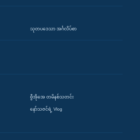
သုတပဒေသာ အင်္ဂလိပ်စာ
ဗွီအိုအေ တမိနစ်သတင်း
နော်သဇင်ရဲ့ Vlog