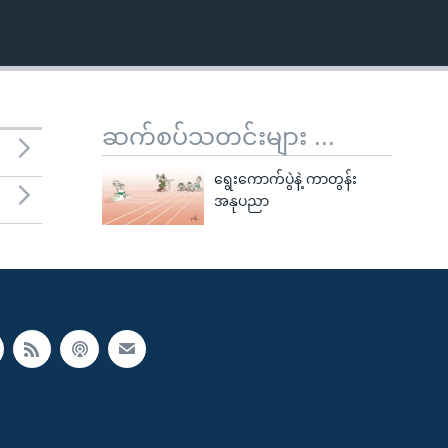
ဆက်စပ်သတင်းများ ...
ရွေးကောက်ပွဲနဲ့ ကာတွန်း
အနုပညာ