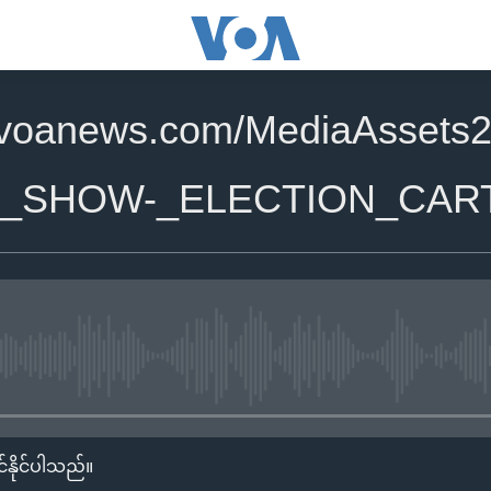
.voanews.com/MediaAssets2
T_SHOW-_ELECTION_CAR
No media source currently availa
်နိုင်ပါသည်။