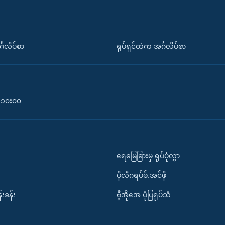
်္ဂလိပ်စာ
ရုပ်ရှင်ထဲက အင်္ဂလိပ်စာ
၀-၁၀း၀၀
ရေမြေခြားမှ ရုပ်ပုံလွှာ
ပိုလီဂရပ်ဖ်.အင်ဖို
်းခန်း
ဗွီအိုအေ ပုံပြရုပ်သံ