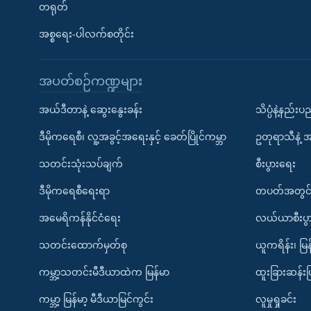
တရုတ်
အစ္စရေး-ပါလက်စတိုင်း
အပတ်စဉ်ကဏ္ဍများ
အယ်ဒီတာနဲ့ ဆွေးနွေးခန်း
သိပ္ပံနဲ့နည်း
ဒီမိုကရေစီ၊ လူ့အခွင့်အရေးနှင့် ခေတ်ပြိုင်ကမ္ဘာ
ဥတုရာသီနဲ့ 
သတင်းသုံးသပ်ချက်
စီးပွားရေး
ဒီမိုကရေစီရေးရာ
တပတ်အတွင်
အမေရိကန်နိုင်ငံရေး
လယ်ယာစီးပွ
သတင်းထောက်မှတ်စု
ယူကရိန်း၊ မြန
ကမ္ဘာ့သတင်းမီဒီယာထဲက မြန်မာ
ထူးခြားဆန်း
ကမ္ဘာ့ မြန်မာ့ မီဒီယာမြင်ကွင်း
လူမှုရှုခင်း