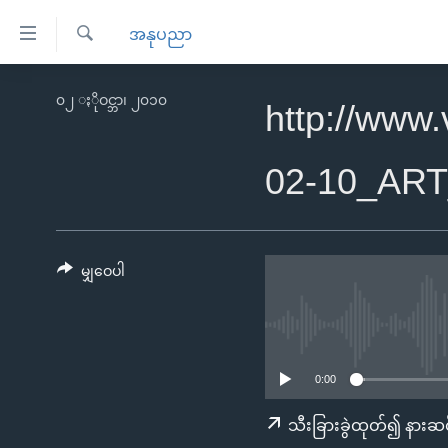
သုံး
အနုပညာ
ရ
ရှာဖွေ
လွယ်ကူ
မူလစာမျက်နှာ
၀၂ ႏိုဝင္ဘာ၊ ၂၀၁၀
ရ
http://www
စေ
မြန်မာ
လာ
သည့်
ဒ်
ကမ္ဘာ့သတင်းများ
02-10_AR
Link
ဗွီဒီယို
နိုင်ငံတကာ
များ
သတင်းလွတ်လပ်ခွင့်
အမေရိကန်
ပင်မ
ရပ်ဝန်းတခု လမ်းတခု အလွန်
တရုတ်
မျှဝေပါ
အကြောင်းအရာ
အင်္ဂလိပ်စာလေ့လာမယ်
အစ္စရေး-ပါလက်စတိုင်း
သို့
အပတ်စဉ်ကဏ္ဍများ
အမေရိကန်သုံးအီဒီယံ
ကျော်
ကြည့်
ရေဒီယိုနှင့်ရုပ်သံ အချက်အလက်များ
မကြေးမုံရဲ့ အင်္ဂလိပ်စာ
ရေဒီယို
0:00
ရန်
ရေဒီယို/တီဗွီအစီအစဉ်
ရုပ်ရှင်ထဲက အင်္ဂလိပ်စာ
တီဗွီ
သီးခြားခွဲထုတ်၍ နားဆင
ပင်မ