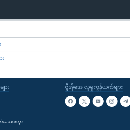
း
ား
ုများ
ဗွီအိုအေ လူမှုကွန်ယက်များ
းလ်သတင်းလွှာ