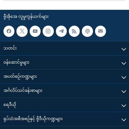
ဗွီအိုအေ လူမှုကွန်ယက်များ
သတင်း
၀န်ဆောင်မှုများ
အပတ်စဉ်ကဏ္ဍများ
အင်္ဂလိပ်သင်ခန်းစာများ
ရေဒီယို
ရုပ်သံအစီအစဉ်နှင့် ဗွီဒီယိုကဏ္ဍများ