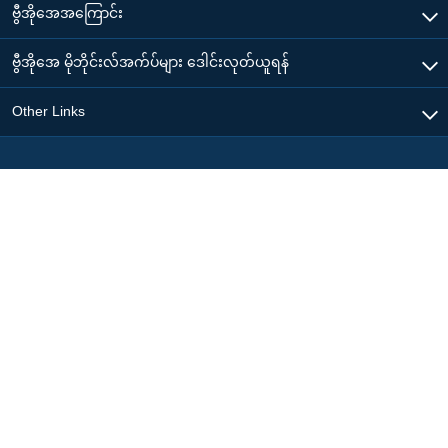
ဗွီအိုအေအကြောင်း
ဗွီအိုအေ မိုဘိုင်းလ်အက်ပ်များ ဒေါင်းလုတ်ယူရန်
Other Links