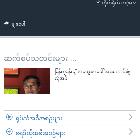
အ
တိုက်ရိုက် လင့်ခ်
သုတပဒေသာ အင်္ဂလိပ်စာ
ညွန်း
Learning English
စာမျက်နှာ
မျှဝေပါ
သို့
ဗွီအိုအေ လူမှုကွန်ယက်များ
ကျော်
ကြည့်
ရန်
ဆက်စပ်သတင်းများ ...
ဘာသာစကားများ
ရှာဖွေ
ရန်
မြန်မာ့ပန်းချီ အတွေးအခေါ် အားကောင်းဖို့
နေရာ
လိုအပ်
သို့
ကျော်
ရန်
ရုပ်သံအစီအစဉ်များ
ရေဒီယိုအစီအစဉ်များ