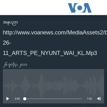
သုံး
ရ
လွယ်ကူ
အနုပညာ
မူလစာမျက်နှာ
စေ
http://www.voanews.com/MediaAssets2/
မြန်မာ
သည့်
26-
ကမ္ဘာ့သတင်းများ
Link
ဗွီဒီယို
နိုင်ငံတကာ
11_ARTS_PE_NYUNT_WAI_KL.Mp3
များ
သတင်းလွတ်လပ်ခွင့်
အမေရိကန်
ပင်မ
၂၆ ဇူလိုင္၊ ၂၀၁၁
ရပ်ဝန်းတခု လမ်းတခု အလွန်
တရုတ်
အကြောင်းအရာ
သို့
အင်္ဂလိပ်စာလေ့လာမယ်
အစ္စရေး-ပါလက်စတိုင်း
ကျော်
အပတ်စဉ်ကဏ္ဍများ
အမေရိကန်သုံးအီဒီယံ
No media source currently available
ကြည့်
ရေဒီယိုနှင့်ရုပ်သံ အချက်အလက်များ
မကြေးမုံရဲ့ အင်္ဂလိပ်စာ
ရေဒီယို
ရန်
0:00
7:02
ပင်မ
ရေဒီယို/တီဗွီအစီအစဉ်
ရုပ်ရှင်ထဲက အင်္ဂလိပ်စာ
တီဗွီ