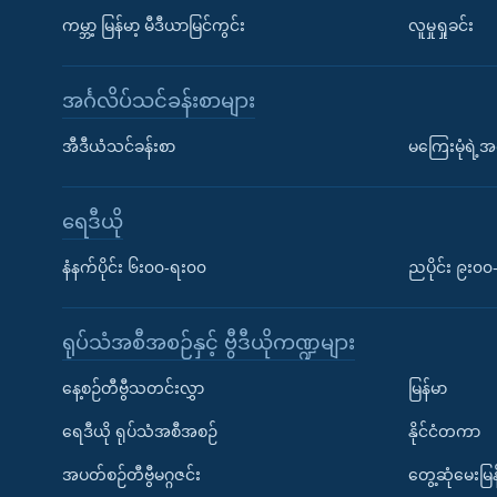
ကမ္ဘာ့ မြန်မာ့ မီဒီယာမြင်ကွင်း
လူမှုရှုခင်း
အင်္ဂလိပ်သင်ခန်းစာများ
အီဒီယံသင်ခန်းစာ
မကြေးမုံရဲ့အင
ရေဒီယို
နံနက်ပိုင်း ၆း၀၀-ရး၀၀
ညပိုင်း ၉း၀
ရုပ်သံအစီအစဉ်နှင့် ဗွီဒီယိုကဏ္ဍများ
နေ့စဉ်တီဗွီသတင်းလွှာ
မြန်မာ
ရေဒီယို ရုပ်သံအစီအစဉ်
နိုင်ငံတကာ
အပတ်စဉ်တီဗွီမဂ္ဂဇင်း
တွေ့ဆုံမေးမြန