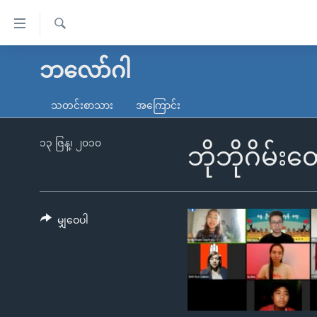
သုံး
ရ
ရှာဖွေ
လွယ်ကူ
မူလစာမျက်နှာ
ဘလော်ဂါ
ရ
စေ
မြန်မာ
လာ
သတင်းစာသား
အကြောင်း
သည့်
ဒ်
ကမ္ဘာ့သတင်းများ
Link
ဗွီဒီယို
နိုင်ငံတကာ
၁၃ ဇြန္၊ ၂၀၁၀
ဘိုဘိုဂိမ်
များ
သတင်းလွတ်လပ်ခွင့်
အမေရိကန်
ပင်မ
ရပ်ဝန်းတခု လမ်းတခု အလွန်
တရုတ်
အကြောင်းအရာ
အင်္ဂလိပ်စာလေ့လာမယ်
အစ္စရေး-ပါလက်စတိုင်း
မျှဝေပါ
သို့
အပတ်စဉ်ကဏ္ဍများ
အမေရိကန်သုံးအီဒီယံ
ကျော်
ကြည့်
ရေဒီယိုနှင့်ရုပ်သံ အချက်အလက်များ
မကြေးမုံရဲ့ အင်္ဂလိပ်စာ
ရေဒီယို
ရန်
ရေဒီယို/တီဗွီအစီအစဉ်
ရုပ်ရှင်ထဲက အင်္ဂလိပ်စာ
တီဗွီ
ပင်မ