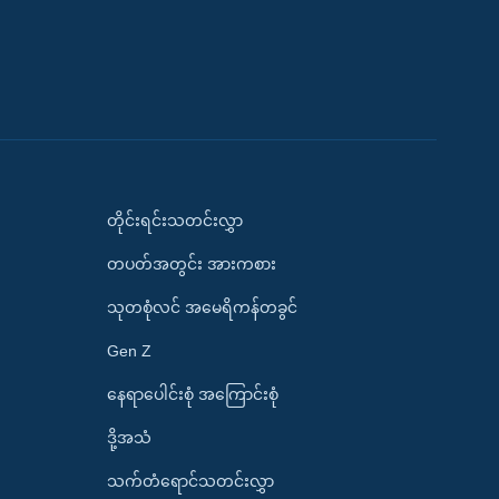
တိုင်းရင်းသတင်းလွှာ
တပတ်အတွင်း အားကစား
သုတစုံလင် အမေရိကန်တခွင်
Gen Z
နေရာပေါင်းစုံ အကြောင်းစုံ
ဒို့အသံ
သက်တံရောင်သတင်းလွှာ