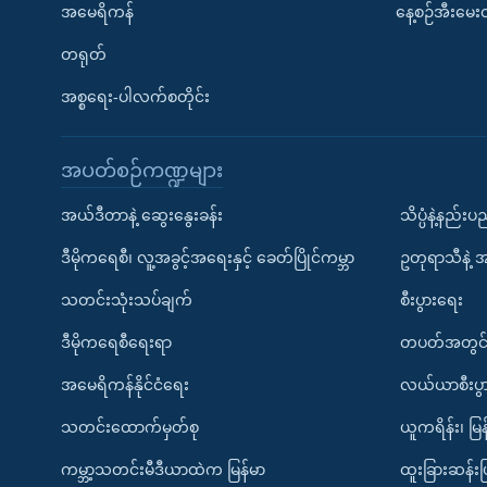
အမေရိကန်
နေ့စဉ်အီးမေ
တရုတ်
အစ္စရေး-ပါလက်စတိုင်း
အပတ်စဉ်ကဏ္ဍများ
အယ်ဒီတာနဲ့ ဆွေးနွေးခန်း
သိပ္ပံနဲ့နည်း
ဒီမိုကရေစီ၊ လူ့အခွင့်အရေးနှင့် ခေတ်ပြိုင်ကမ္ဘာ
ဥတုရာသီနဲ့ 
သတင်းသုံးသပ်ချက်
စီးပွားရေး
ဒီမိုကရေစီရေးရာ
တပတ်အတွင်
အမေရိကန်နိုင်ငံရေး
လယ်ယာစီးပွ
သတင်းထောက်မှတ်စု
ယူကရိန်း၊ မြန
ကမ္ဘာ့သတင်းမီဒီယာထဲက မြန်မာ
ထူးခြားဆန်း