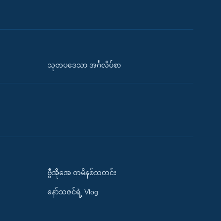
သုတပဒေသာ အင်္ဂလိပ်စာ
ဗွီအိုအေ တမိနစ်သတင်း
နော်သဇင်ရဲ့ Vlog