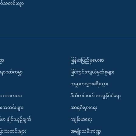
းလ်သတင်းလွှာ
ပညာ
မြန်မာပြည်မှပေးစာ
အနာဂတ်ကမ္ဘာ
မြင်ကွင်းကျယ်မှတ်စုများ
ကမ္ဘာတလွှားခရီးသွား
း အားကစား
ဒီသီတင်းပတ် အာရှနိုင်ငံရေး
ားသတင်းများ
အာရှစီးပွားရေး
်မာ နှိုင်းယှဉ်ချက်
ကျန်းမာရေး
ပြားသတင်းများ
အမျိုးသမီးကဏ္ဍ