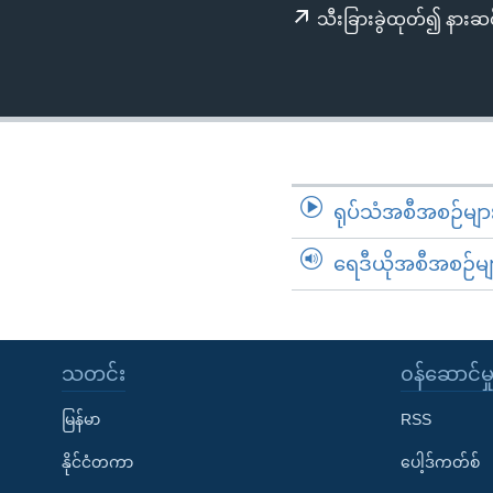
သုတပဒေသာ အင်္ဂလိပ်စာ
အ
သီးခြားခွဲထုတ်၍ နားဆင
ညွန်း
စာမျက်နှာ
သို့
ကျော်
ကြည့်
ရန်
ရုပ်သံအစီအစဉ်မျာ
ရှာဖွေ
ရန်
ရေဒီယိုအစီအစဉ်မျ
နေရာ
သို့
ကျော်
ရန်
သတင်း
၀န်ဆောင်မှ
မြန်မာ
RSS
နိုင်ငံတကာ
ပေါ့ဒ်ကတ်စ်