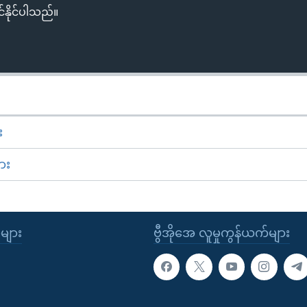
်နိုင်ပါသည်။
း
ား
ုများ
ဗွီအိုအေ လူမှုကွန်ယက်များ