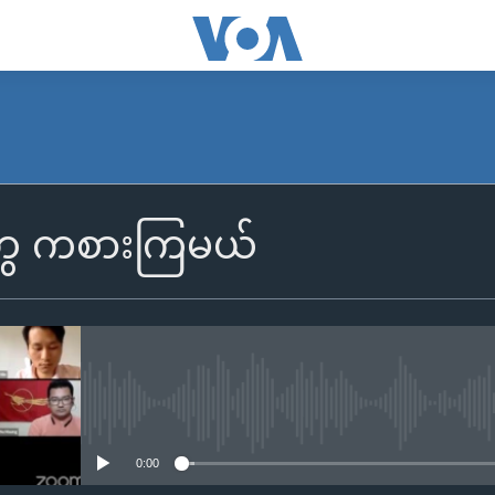
းတွေ ကစားကြမယ်
No media source currently availa
0:00