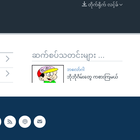
တိုက်ရိုက် လင့်ခ်
EMBED
ဆက်စပ်သတင်းများ ...
ဘလော်ဂါ
ဘိုဘိုဂိမ်းတွေ ကစားကြမယ်