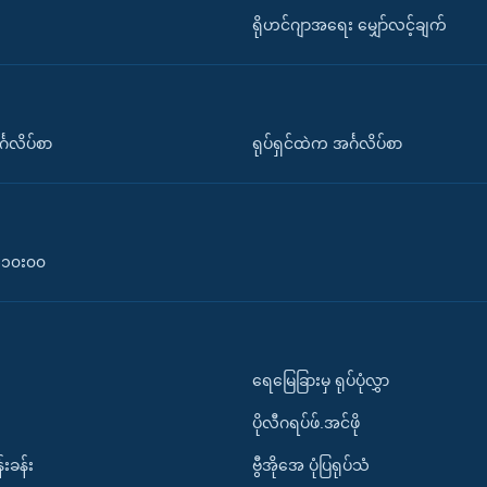
ရိုဟင်ဂျာအရေး မျှော်လင့်ချက်
်္ဂလိပ်စာ
ရုပ်ရှင်ထဲက အင်္ဂလိပ်စာ
၀-၁၀း၀၀
ရေမြေခြားမှ ရုပ်ပုံလွှာ
ပိုလီဂရပ်ဖ်.အင်ဖို
်းခန်း
ဗွီအိုအေ ပုံပြရုပ်သံ