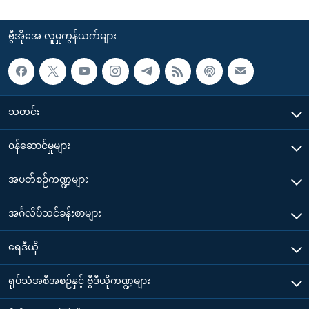
ဗွီအိုအေ လူမှုကွန်ယက်များ
သတင်း
၀န်ဆောင်မှုများ
အပတ်စဉ်ကဏ္ဍများ
အင်္ဂလိပ်သင်ခန်းစာများ
ရေဒီယို
ရုပ်သံအစီအစဉ်နှင့် ဗွီဒီယိုကဏ္ဍများ