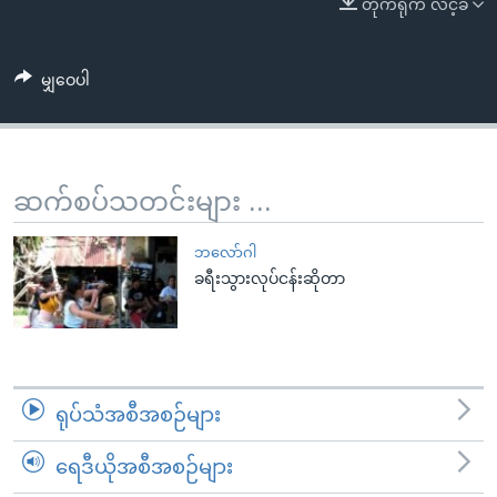
တိုက်ရိုက် လင့်ခ်
အ
သုတပဒေသာ အင်္ဂလိပ်စာ
ညွန်း
Learning English
စာမျက်နှာ
မျှဝေပါ
သို့
ဗွီအိုအေ လူမှုကွန်ယက်များ
ကျော်
ကြည့်
ရန်
ဆက်စပ်သတင်းများ ...
ဘာသာစကားများ
ရှာဖွေ
ရန်
ဘလော်ဂါ
နေရာ
ခရီးသွားလုပ်ငန်းဆိုတာ
သို့
ကျော်
ရန်
ရုပ်သံအစီအစဉ်များ
ရေဒီယိုအစီအစဉ်များ