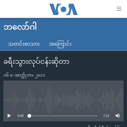
သုံး
ရ
လွယ်ကူ
ဘလော်ဂါ
မူလစာမျက်နှာ
စေ
မြန်မာ
သတင်းစာသား
အကြောင်း
သည့်
ကမ္ဘာ့သတင်းများ
Link
ခရီးသွားလုပ်ငန်းဆိုတာ
ဗွီဒီယို
နိုင်ငံတကာ
များ
သတင်းလွတ်လပ်ခွင့်
အမေရိကန်
ပင်မ
၁၆ ေအာက္တိုဘာ၊ ၂၀၁၁
ရပ်ဝန်းတခု လမ်းတခု အလွန်
တရုတ်
အကြောင်းအရာ
သို့
အင်္ဂလိပ်စာလေ့လာမယ်
အစ္စရေး-ပါလက်စတိုင်း
ကျော်
အပတ်စဉ်ကဏ္ဍများ
အမေရိကန်သုံးအီဒီယံ
No media source currently available
ကြည့်
ရေဒီယိုနှင့်ရုပ်သံ အချက်အလက်များ
မကြေးမုံရဲ့ အင်္ဂလိပ်စာ
ရေဒီယို
ရန်
0:00
7:12
ပင်မ
ရေဒီယို/တီဗွီအစီအစဉ်
ရုပ်ရှင်ထဲက အင်္ဂလိပ်စာ
တီဗွီ