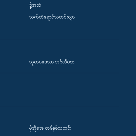
ဒို့အသံ
သက်တံရောင်သတင်းလွှာ
သုတပဒေသာ အင်္ဂလိပ်စာ
ဗွီအိုအေ တမိနစ်သတင်း