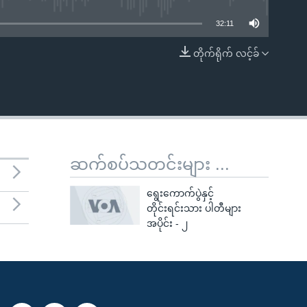
32:11
တိုက်ရိုက် လင့်ခ်
EMBED
ဆက်စပ်သတင်းများ ...
ရွေးကောက်ပွဲနှင့်
တိုင်းရင်းသား ပါတီများ
အပိုင်း - ၂