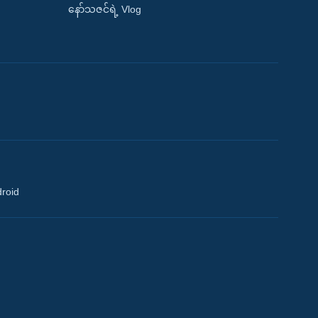
နော်သဇင်ရဲ့ Vlog
droid