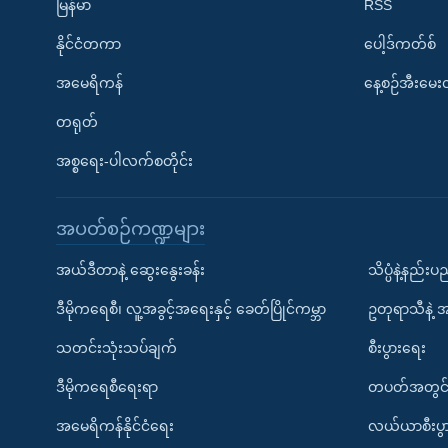
မြန်မာ
RSS
နိုင်ငံတကာ
ပေါ့ဒ်ကတ်စ်
အမေရိကန်
နေ့စဉ်အီးမေ
တရုတ်
အစ္စရေး-ပါလက်စတိုင်း
အပတ်စဉ်ကဏ္ဍများ
အယ်ဒီတာနဲ့ ဆွေးနွေးခန်း
သိပ္ပံနဲ့နည်း
ဒီမိုကရေစီ၊ လူ့အခွင့်အရေးနှင့် ခေတ်ပြိုင်ကမ္ဘာ
ဥတုရာသီနဲ့ 
သတင်းသုံးသပ်ချက်
စီးပွားရေး
ဒီမိုကရေစီရေးရာ
တပတ်အတွင်
အမေရိကန်နိုင်ငံရေး
လယ်ယာစီးပွ