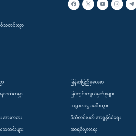
းလ်သတင်းလွှာ
ပညာ
မြန်မာပြည်မှပေးစာ
အနာဂတ်ကမ္ဘာ
မြင်ကွင်းကျယ်မှတ်စုများ
ကမ္ဘာတလွှားခရီးသွား
း အားကစား
ဒီသီတင်းပတ် အာရှနိုင်ငံရေး
ားသတင်းများ
အာရှစီးပွားရေး