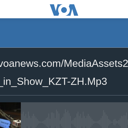
.voanews.com/MediaAssets
l_in_Show_KZT-ZH.Mp3
No media source currently availa