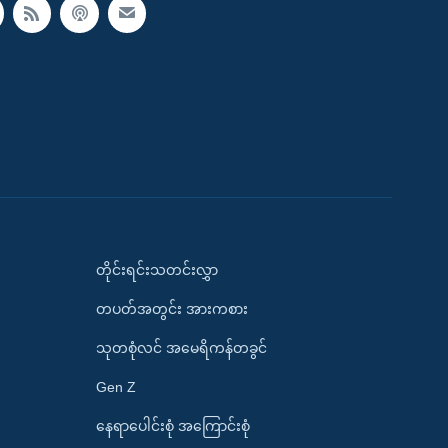
တိုင်းရင်းသတင်းလွှာ
တပတ်အတွင်း အားကစား
သုတစုံလင် အမေရိကန်တခွင်
Gen Z
နေရာပေါင်းစုံ အကြောင်းစုံ