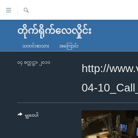
သုံး
ရ
ရှာဖွေ
လွယ်ကူ
မူလစာမျက်နှာ
တိုက်ရိုက်လေလှိုင်း
ရ
စေ
မြန်မာ
လာ
သတင်းစာသား
အကြောင်း
သည့်
ဒ်
ကမ္ဘာ့သတင်းများ
Link
ဗွီဒီယို
နိုင်ငံတကာ
၀၄ စက္တင္ဘာ၊ ၂၀၁၀
http://www
များ
သတင်းလွတ်လပ်ခွင့်
အမေရိကန်
ပင်မ
ရပ်ဝန်းတခု လမ်းတခု အလွန်
တရုတ်
04-10_Cal
အကြောင်းအရာ
အင်္ဂလိပ်စာလေ့လာမယ်
အစ္စရေး-ပါလက်စတိုင်း
သို့
အပတ်စဉ်ကဏ္ဍများ
အမေရိကန်သုံးအီဒီယံ
ကျော်
ကြည့်
မျှဝေပါ
ရေဒီယိုနှင့်ရုပ်သံ အချက်အလက်များ
မကြေးမုံရဲ့ အင်္ဂလိပ်စာ
ရေဒီယို
ရန်
ရေဒီယို/တီဗွီအစီအစဉ်
ရုပ်ရှင်ထဲက အင်္ဂလိပ်စာ
တီဗွီ
ပင်မ