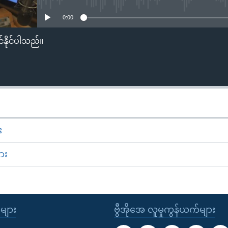
0:00
်နိုင်ပါသည်။
း
ား
ုများ
ဗွီအိုအေ လူမှုကွန်ယက်များ