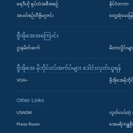
ရေဒီယို ရုပ်သံအစီအစဉ်
နိုင်ငံတကာ
အပတ်စဉ်တီဗွီမဂ္ဂဇင်း
တွေ့ဆုံမေးမြန
ဗွီအိုအေအကြောင်း
ဌာနမိတ်ဆက်
မီတာလှိုင်းမျာ
ဗွီအိုအေ မိုဘိုင်းလ်အက်ပ်များ ဒေါင်းလုတ်ယူရန်
Learning English
VOA+
ဗွီအိုအေမိုဘ
ဗွီအိုအေ လူမှုကွန်ယက်များ
Other Links
USAGM
လွတ်လပ်တဲ့
Press Room
အေမရိကန္အစိ
ဘာသာစကားများ