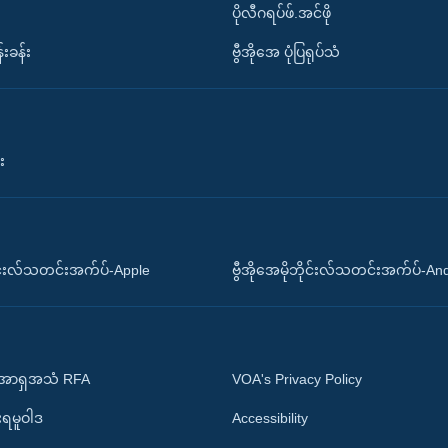
ပိုလီဂရပ်ဖ်.အင်ဖို
်းခန်း
ဗွီအိုအေ ပုံပြရုပ်သံ
း
ိုင်းလ်သတင်းအက်ပ်-Apple
ဗွီအိုအေမိုဘိုင်းလ်သတင်းအက်ပ်-An
 အာရှအသံ RFA
VOA's Privacy Policy
ုးရမူဝါဒ
Accessibility