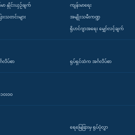
်မာ နှိုင်းယှဉ်ချက်
ကျန်းမာရေး
ပြားသတင်းများ
အမျိုးသမီးကဏ္ဍ
ရိုဟင်ဂျာအရေး မျှော်လင့်ချက်
်္ဂလိပ်စာ
ရုပ်ရှင်ထဲက အင်္ဂလိပ်စာ
၀-၁၀း၀၀
ရေမြေခြားမှ ရုပ်ပုံလွှာ