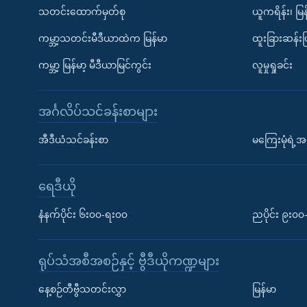
သတင်းထောက်မှတ်စု
ယူကရိန်း၊ မြန
ကမ္ဘာ့သတင်းမီဒီယာထဲက မြန်မာ
ထူးခြားဆန်း
ကမ္ဘာ့ မြန်မာ့ မီဒီယာမြင်ကွင်း
လူမှုရှုခင်း
အင်္ဂလိပ်သင်ခန်းစာများ
အီဒီယံသင်ခန်းစာ
မကြေးမုံရဲ့အင
ရေဒီယို
နံနက်ပိုင်း ၆း၀၀-ရး၀၀
ညပိုင်း ၉း၀
ရုပ်သံအစီအစဉ်နှင့် ဗွီဒီယိုကဏ္ဍများ
နေ့စဉ်တီဗွီသတင်းလွှာ
မြန်မာ