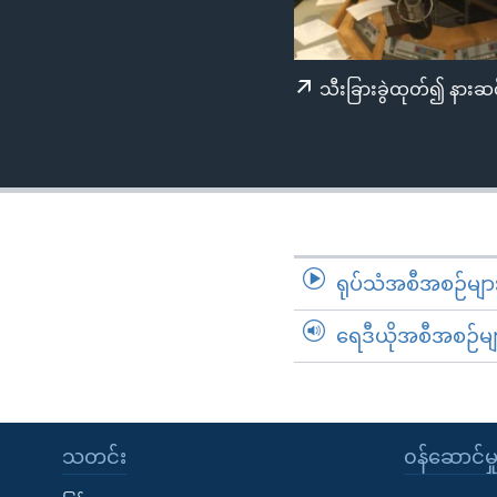
သုတပဒေသာ အင်္ဂလိပ်စာ
အ
ညွန်း
စာမျက်နှာ
သီးခြားခွဲထုတ်၍ နားဆင
သို့
ကျော်
ကြည့်
ရန်
ရှာဖွေ
ရန်
နေရာ
ရုပ်သံအစီအစဉ်မျာ
သို့
ရေဒီယိုအစီအစဉ်မျ
ကျော်
ရန်
သတင်း
၀န်ဆောင်မှ