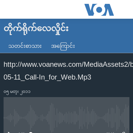
သုံး
ရ
လွယ်ကူ
တိုက်ရိုက်လေလှိုင်း
မူလစာမျက်နှာ
စေ
မြန်မာ
သတင်းစာသား
အကြောင်း
သည့်
ကမ္ဘာ့သတင်းများ
Link
http://www.voanews.com/MediaAssets2/
ဗွီဒီယို
နိုင်ငံတကာ
များ
သတင်းလွတ်လပ်ခွင့်
အမေရိကန်
05-11_Call-In_for_Web.Mp3
ပင်မ
ရပ်ဝန်းတခု လမ်းတခု အလွန်
တရုတ်
အကြောင်းအရာ
၀၅ မတ္၊ ၂၀၁၁
သို့
အင်္ဂလိပ်စာလေ့လာမယ်
အစ္စရေး-ပါလက်စတိုင်း
ကျော်
အပတ်စဉ်ကဏ္ဍများ
အမေရိကန်သုံးအီဒီယံ
ကြည့်
ရေဒီယိုနှင့်ရုပ်သံ အချက်အလက်များ
မကြေးမုံရဲ့ အင်္ဂလိပ်စာ
ရေဒီယို
ရန်
No media source currently available
ပင်မ
ရေဒီယို/တီဗွီအစီအစဉ်
ရုပ်ရှင်ထဲက အင်္ဂလိပ်စာ
တီဗွီ