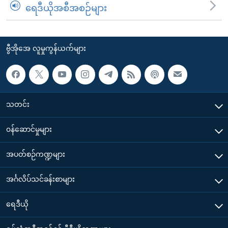
ရေဒီယိုအစီအစဉ်များ
ဗွီအိုအေ လူမှုကွန်ယက်များ
သတင်း
၀န်ဆောင်မှုများ
အပတ်စဉ်ကဏ္ဍများ
အင်္ဂလိပ်သင်ခန်းစာများ
ရေဒီယို