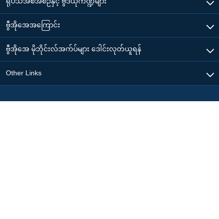
ရုပ်သံအစီအစဉ်နှင့် ဗွီဒီယိုကဏ္ဍများ
ဗွီအိုအေအကြောင်း
ဗွီအိုအေ မိုဘိုင်းလ်အက်ပ်များ ဒေါင်းလုတ်ယူရန်
Other Links