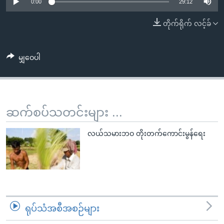
အ
0:00
29:12
သုတပဒေသာ အင်္ဂလိပ်စာ
ညွန်း
Learning English
တိုက်ရိုက် လင့်ခ်
စာမျက်နှာ
သို့
ဗွီအိုအေ လူမှုကွန်ယက်များ
ကျော်
မျှဝေပါ
ကြည့်
ရန်
ဘာသာစကားများ
ရှာဖွေ
ဆက်စပ်သတင်းများ ...
ရန်
နေရာ
လယ်သမားဘဝ တိုးတက်ကောင်းမွန်ရေး
သို့
ကျော်
ရန်
ရုပ်သံအစီအစဉ်များ