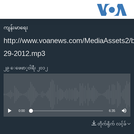
သုံး
ရ
လွယ်ကူ
ကျန်းမာရေး
မူလစာမျက်နှာ
စေ
http://www.voanews.com/MediaAssets2/
မြန်မာ
သည့်
29-2012.mp3
ကမ္ဘာ့သတင်းများ
Link
ဗွီဒီယို
နိုင်ငံတကာ
များ
၂၉ ေဖေဖာ္၀ါရီ၊ ၂၀၁၂
သတင်းလွတ်လပ်ခွင့်
အမေရိကန်
ပင်မ
ရပ်ဝန်းတခု လမ်းတခု အလွန်
တရုတ်
အကြောင်းအရာ
သို့
အင်္ဂလိပ်စာလေ့လာမယ်
အစ္စရေး-ပါလက်စတိုင်း
No media source currently available
ကျော်
အပတ်စဉ်ကဏ္ဍများ
အမေရိကန်သုံးအီဒီယံ
ကြည့်
0:00
6:35
ရေဒီယိုနှင့်ရုပ်သံ အချက်အလက်များ
မကြေးမုံရဲ့ အင်္ဂလိပ်စာ
ရေဒီယို
ရန်
တိုက်ရိုက် လင့်ခ်
ပင်မ
ရေဒီယို/တီဗွီအစီအစဉ်
ရုပ်ရှင်ထဲက အင်္ဂလိပ်စာ
တီဗွီ