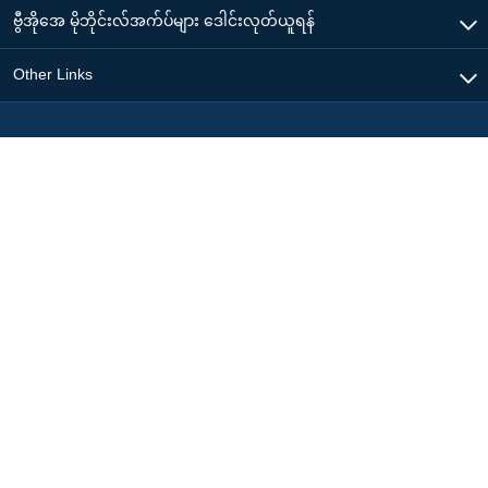
ဗွီအိုအေ မိုဘိုင်းလ်အက်ပ်များ ဒေါင်းလုတ်ယူရန်
Other Links