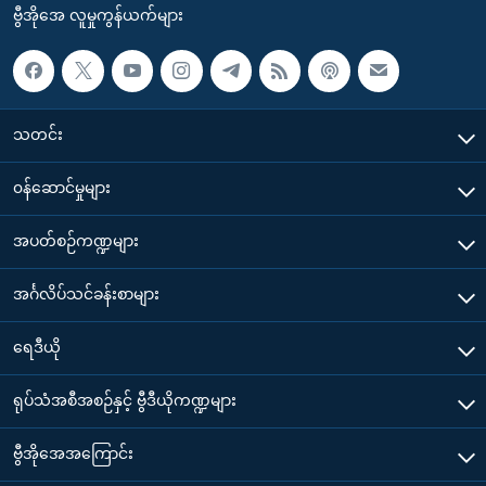
ဗွီအိုအေ လူမှုကွန်ယက်များ
သတင်း
၀န်ဆောင်မှုများ
အပတ်စဉ်ကဏ္ဍများ
အင်္ဂလိပ်သင်ခန်းစာများ
ရေဒီယို
ရုပ်သံအစီအစဉ်နှင့် ဗွီဒီယိုကဏ္ဍများ
ဗွီအိုအေအကြောင်း