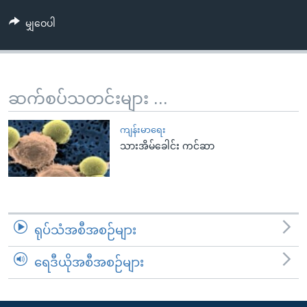
အ
သုတပဒေသာ အင်္ဂလိပ်စာ
ညွန်း
Learning English
မျှဝေပါ
စာမျက်နှာ
သို့
ဗွီအိုအေ လူမှုကွန်ယက်များ
ကျော်
ဆက်စပ်သတင်းများ ...
ကြည့်
ရန်
ဘာသာစကားများ
ကျန်းမာရေး
ရှာဖွေ
သားအိမ်ခေါင်း ကင်ဆာ
ရန်
နေရာ
သို့
ကျော်
ရန်
ရုပ်သံအစီအစဉ်များ
ရေဒီယိုအစီအစဉ်များ