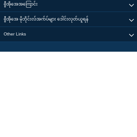
ဗွီအိုအေအကြောင်း
ဗွီအိုအေ မိုဘိုင်းလ်အက်ပ်များ ဒေါင်းလုတ်ယူရန်
Other Links