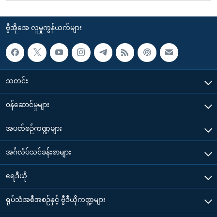
ဗွီအိုအေ လူမှုကွန်ယက်များ
သတင်း
၀န်ဆောင်မှုများ
အပတ်စဉ်ကဏ္ဍများ
အင်္ဂလိပ်သင်ခန်းစာများ
ရေဒီယို
ရုပ်သံအစီအစဉ်နှင့် ဗွီဒီယိုကဏ္ဍများ