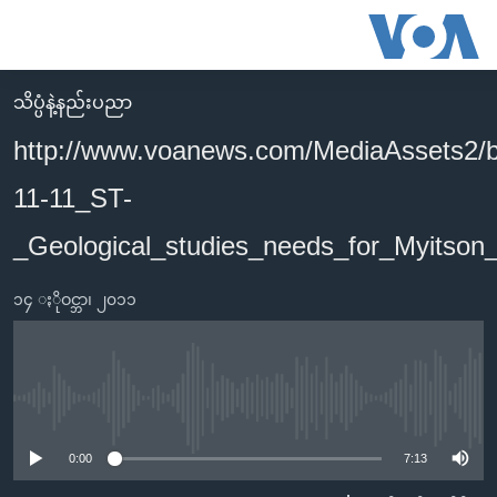
သုံး
ရ
လွယ်ကူ
သိပ္ပံနဲ့နည်းပညာ
မူလစာမျက်နှာ
စေ
http://www.voanews.com/MediaAssets2/
မြန်မာ
သည့်
11-11_ST-
ကမ္ဘာ့သတင်းများ
Link
ဗွီဒီယို
နိုင်ငံတကာ
_Geological_studies_needs_for_Myits
များ
သတင်းလွတ်လပ်ခွင့်
အမေရိကန်
ပင်မ
၁၄ ႏိုဝင္ဘာ၊ ၂၀၁၁
ရပ်ဝန်းတခု လမ်းတခု အလွန်
တရုတ်
အကြောင်းအရာ
သို့
အင်္ဂလိပ်စာလေ့လာမယ်
အစ္စရေး-ပါလက်စတိုင်း
ကျော်
အပတ်စဉ်ကဏ္ဍများ
အမေရိကန်သုံးအီဒီယံ
No media source currently available
ကြည့်
ရေဒီယိုနှင့်ရုပ်သံ အချက်အလက်များ
မကြေးမုံရဲ့ အင်္ဂလိပ်စာ
ရေဒီယို
ရန်
0:00
7:13
ပင်မ
ရေဒီယို/တီဗွီအစီအစဉ်
ရုပ်ရှင်ထဲက အင်္ဂလိပ်စာ
တီဗွီ