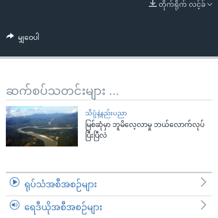
အ
တိုက်ရိုက် လင့်ခ်
သုတပဒေသာ အင်္ဂလိပ်စာ
ညွန်း
Learning English
စာမျက်နှာ
မျှဝေပါ
သို့
ဗွီအိုအေ လူမှုကွန်ယက်များ
ကျော်
ကြည့်
ရန်
ဆက်စပ်သတင်းများ ...
ဘာသာစကားများ
ရှာဖွေ
ရန်
သိပ္ပံနဲ့နည်းပညာ
နေရာ
မြစ်ဆုံမှာ ဘူမိလေ့လာမှု ဘယ်လောက်လုပ်
သို့
ပြီးပြီလဲ
ကျော်
ရန်
ရုပ်သံအစီအစဉ်များ
ရေဒီယိုအစီအစဉ်များ