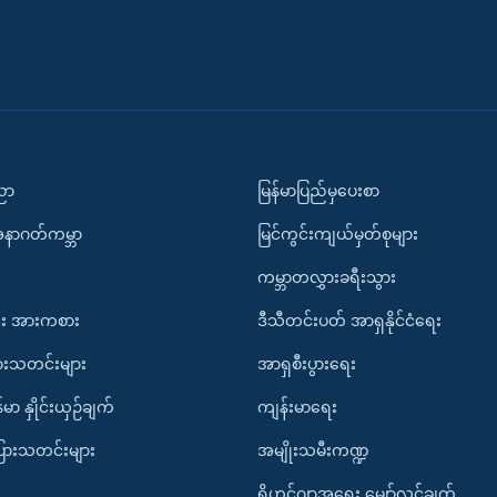
ပညာ
မြန်မာပြည်မှပေးစာ
အနာဂတ်ကမ္ဘာ
မြင်ကွင်းကျယ်မှတ်စုများ
ကမ္ဘာတလွှားခရီးသွား
း အားကစား
ဒီသီတင်းပတ် အာရှနိုင်ငံရေး
ားသတင်းများ
အာရှစီးပွားရေး
်မာ နှိုင်းယှဉ်ချက်
ကျန်းမာရေး
ပြားသတင်းများ
အမျိုးသမီးကဏ္ဍ
ရိုဟင်ဂျာအရေး မျှော်လင့်ချက်