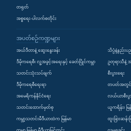
တရုတ်
အစ္စရေး-ပါလက်စတိုင်း
အပတ်စဉ်ကဏ္ဍများ
အယ်ဒီတာနဲ့ ဆွေးနွေးခန်း
သိပ္ပံနဲ့နည်း
ဒီမိုကရေစီ၊ လူ့အခွင့်အရေးနှင့် ခေတ်ပြိုင်ကမ္ဘာ
ဥတုရာသီနဲ့ 
သတင်းသုံးသပ်ချက်
စီးပွားရေး
ဒီမိုကရေစီရေးရာ
တပတ်အတွင်
အမေရိကန်နိုင်ငံရေး
လယ်ယာစီးပွ
သတင်းထောက်မှတ်စု
ယူကရိန်း၊ မြန
ကမ္ဘာ့သတင်းမီဒီယာထဲက မြန်မာ
ထူးခြားဆန်း
ကမ္ဘာ့ မြန်မာ့ မီဒီယာမြင်ကွင်း
လူမှုရှုခင်း