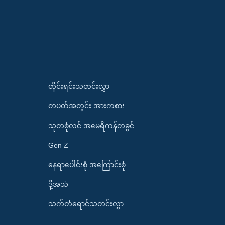
တိုင်းရင်းသတင်းလွှာ
တပတ်အတွင်း အားကစား
သုတစုံလင် အမေရိကန်တခွင်
Gen Z
နေရာပေါင်းစုံ အကြောင်းစုံ
ဒို့အသံ
သက်တံရောင်သတင်းလွှာ