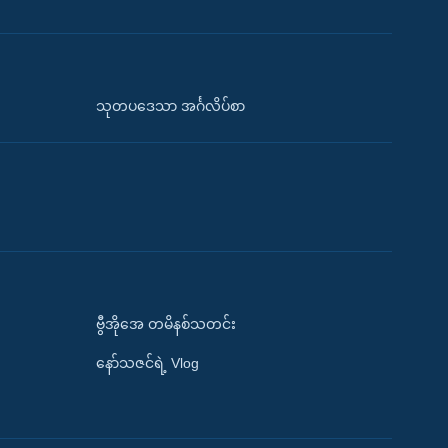
သုတပဒေသာ အင်္ဂလိပ်စာ
ဗွီအိုအေ တမိနစ်သတင်း
နော်သဇင်ရဲ့ Vlog