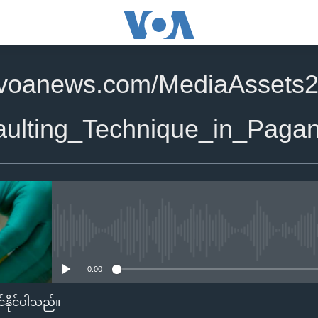
.voanews.com/MediaAssets
Vaulting_Technique_in_Pag
No media source currently availa
0:00
်နိုင်ပါသည်။