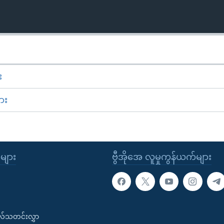
း
ား
ုများ
ဗွီအိုအေ လူမှုကွန်ယက်များ
းလ်သတင်းလွှာ