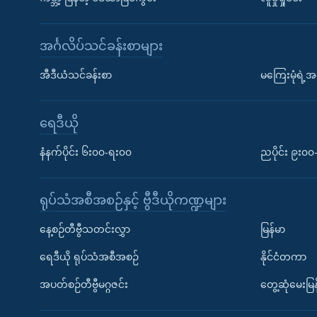
အင်္ဂလိပ်သင်ခန်းစာများ
အီဒီယံသင်ခန်းစာ
မကြေးမုံရဲ့အင
ရေဒီယို
နံနက်ပိုင်း ၆း၀၀-ရး၀၀
ညပိုင်း ၉း၀
ရုပ်သံအစီအစဉ်နှင့် ဗွီဒီယိုကဏ္ဍများ
နေ့စဉ်တီဗွီသတင်းလွှာ
မြန်မာ
ရေဒီယို ရုပ်သံအစီအစဉ်
နိုင်ငံတကာ
အပတ်စဉ်တီဗွီမဂ္ဂဇင်း
တွေ့ဆုံမေးမြန