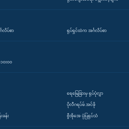
်္ဂလိပ်စာ
ရုပ်ရှင်ထဲက အင်္ဂလိပ်စာ
၀-၁၀း၀၀
ရေမြေခြားမှ ရုပ်ပုံလွှာ
ပိုလီဂရပ်ဖ်.အင်ဖို
်းခန်း
ဗွီအိုအေ ပုံပြရုပ်သံ