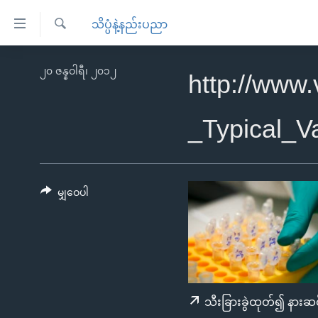
သုံး
သိပ္ပံနဲ့နည်းပညာ
ရ
ရှာဖွေ
လွယ်ကူ
မူလစာမျက်နှာ
၂၀ ဇန္နဝါရီ၊ ၂၀၁၂
ရ
http://www
စေ
မြန်မာ
လာ
သည့်
ဒ်
ကမ္ဘာ့သတင်းများ
_Typical_
Link
ဗွီဒီယို
နိုင်ငံတကာ
များ
သတင်းလွတ်လပ်ခွင့်
အမေရိကန်
ပင်မ
ရပ်ဝန်းတခု လမ်းတခု အလွန်
တရုတ်
မျှဝေပါ
အကြောင်းအရာ
အင်္ဂလိပ်စာလေ့လာမယ်
အစ္စရေး-ပါလက်စတိုင်း
သို့
အပတ်စဉ်ကဏ္ဍများ
အမေရိကန်သုံးအီဒီယံ
ကျော်
ကြည့်
ရေဒီယိုနှင့်ရုပ်သံ အချက်အလက်များ
မကြေးမုံရဲ့ အင်္ဂလိပ်စာ
ရေဒီယို
ရန်
ရေဒီယို/တီဗွီအစီအစဉ်
ရုပ်ရှင်ထဲက အင်္ဂလိပ်စာ
တီဗွီ
သီးခြားခွဲထုတ်၍ နားဆင
ပင်မ