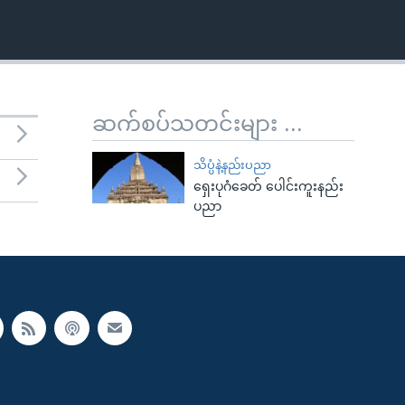
ဆက်စပ်သတင်းများ ...
သိပ္ပံနဲ့နည်းပညာ
ရှေးပုဂံခေတ် ပေါင်းကူးနည်း
ပညာ