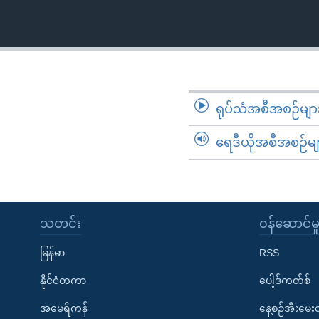
သုတပဒေသာ အင်္ဂလိပ်စာ
အ
ညွန်း
စာမျက်နှာ
သို့
ကျော်
ကြည့်
ရုပ်သံအစီအစဉ်မျာ
ရန်
ရှာဖွေ
ရေဒီယိုအစီအစဉ်မျ
ရန်
နေရာ
သို့
ကျော်
သတင်း
၀န်ဆောင်မှ
ရန်
မြန်မာ
RSS
နိုင်ငံတကာ
ပေါ့ဒ်ကတ်စ်
အမေရိကန်
နေ့စဉ်အီးမေ