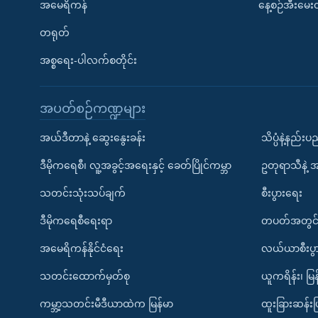
အမေရိကန်
နေ့စဉ်အီးမေ
တရုတ်
အစ္စရေး-ပါလက်စတိုင်း
အပတ်စဉ်ကဏ္ဍများ
အယ်ဒီတာနဲ့ ဆွေးနွေးခန်း
သိပ္ပံနဲ့နည်း
ဒီမိုကရေစီ၊ လူ့အခွင့်အရေးနှင့် ခေတ်ပြိုင်ကမ္ဘာ
ဥတုရာသီနဲ့ 
သတင်းသုံးသပ်ချက်
စီးပွားရေး
ဒီမိုကရေစီရေးရာ
တပတ်အတွင်
အမေရိကန်နိုင်ငံရေး
လယ်ယာစီးပွ
သတင်းထောက်မှတ်စု
ယူကရိန်း၊ မြန
ကမ္ဘာ့သတင်းမီဒီယာထဲက မြန်မာ
ထူးခြားဆန်း