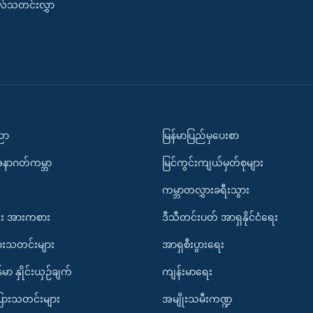
းလ်သတင်းလွှာ
ပညာ
မြန်မာပြည်မှပေးစာ
အနာဂတ်ကမ္ဘာ
မြင်ကွင်းကျယ်မှတ်စုများ
ကမ္ဘာတလွှားခရီးသွား
း အားကစား
ဒီသီတင်းပတ် အာရှနိုင်ငံရေး
ားသတင်းများ
အာရှစီးပွားရေး
်မာ နှိုင်းယှဉ်ချက်
ကျန်းမာရေး
ပြားသတင်းများ
အမျိုးသမီးကဏ္ဍ