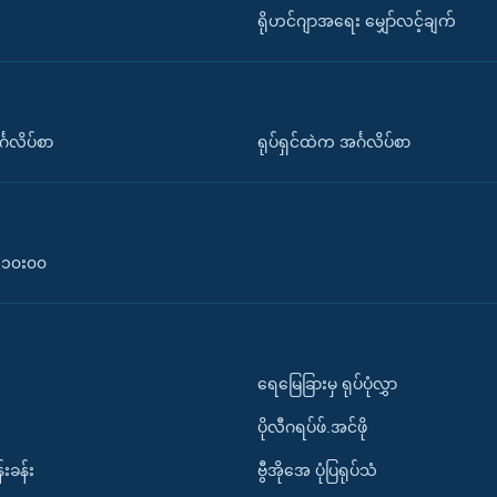
ရိုဟင်ဂျာအရေး မျှော်လင့်ချက်
်္ဂလိပ်စာ
ရုပ်ရှင်ထဲက အင်္ဂလိပ်စာ
၀-၁၀း၀၀
ရေမြေခြားမှ ရုပ်ပုံလွှာ
ပိုလီဂရပ်ဖ်.အင်ဖို
်းခန်း
ဗွီအိုအေ ပုံပြရုပ်သံ