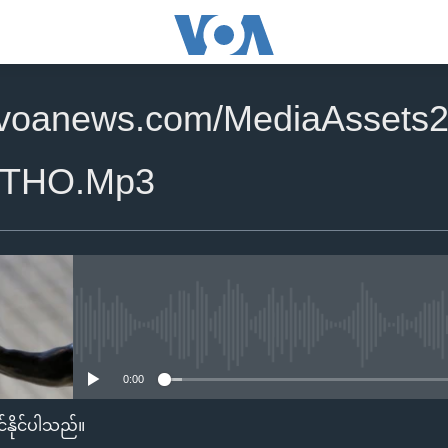
.voanews.com/MediaAssets
_THO.Mp3
No media source currently availa
0:00
်နိုင်ပါသည်။