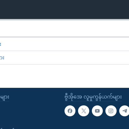
း
ား
ုများ
ဗွီအိုအေ လူမှုကွန်ယက်များ