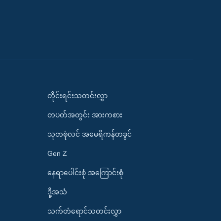
တိုင်းရင်းသတင်းလွှာ
တပတ်အတွင်း အားကစား
သုတစုံလင် အမေရိကန်တခွင်
Gen Z
နေရာပေါင်းစုံ အကြောင်းစုံ
ဒို့အသံ
သက်တံရောင်သတင်းလွှာ