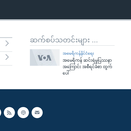
ဆက်စပ်သတင်းများ ...
အမေရိကန်နိုင်ငံရေး
အမေရိကန် ဆင်းရဲမှုပြဿနာ
အကြောင်း အစီရင်ခံစာ ထွက်
ပေါ်