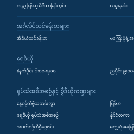
ကမ္ဘာ့ မြန်မာ့ မီဒီယာမြင်ကွင်း
လူမှုရှုခင်း
အင်္ဂလိပ်သင်ခန်းစာများ
အီဒီယံသင်ခန်းစာ
မကြေးမုံရဲ့အင
ရေဒီယို
နံနက်ပိုင်း ၆း၀၀-ရး၀၀
ညပိုင်း ၉း၀
ရုပ်သံအစီအစဉ်နှင့် ဗွီဒီယိုကဏ္ဍများ
နေ့စဉ်တီဗွီသတင်းလွှာ
မြန်မာ
ရေဒီယို ရုပ်သံအစီအစဉ်
နိုင်ငံတကာ
အပတ်စဉ်တီဗွီမဂ္ဂဇင်း
တွေ့ဆုံမေးမြန