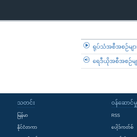
သုတပဒေသာ အင်္ဂလိပ်စာ
အ
ညွန်း
စာမျက်နှာ
သို့
ကျော်
ကြည့်
ရုပ်သံအစီအစဉ်မျာ
ရန်
ရှာဖွေ
ရေဒီယိုအစီအစဉ်မျ
ရန်
နေရာ
သို့
ကျော်
ရန်
သတင်း
၀န်ဆောင်မှ
မြန်မာ
RSS
နိုင်ငံတကာ
ပေါ့ဒ်ကတ်စ်