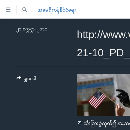
သုံး
အမေရိကန်နိုင်ငံရေး
ရ
ရှာဖွေ
လွယ်ကူ
မူလစာမျက်နှာ
၂၁ စက္တင္ဘာ၊ ၂၀၁၀
ရ
http://www
စေ
မြန်မာ
လာ
သည့်
ဒ်
ကမ္ဘာ့သတင်းများ
21-10_PD
Link
ဗွီဒီယို
နိုင်ငံတကာ
များ
သတင်းလွတ်လပ်ခွင့်
အမေရိကန်
ပင်မ
ရပ်ဝန်းတခု လမ်းတခု အလွန်
တရုတ်
မျှဝေပါ
အကြောင်းအရာ
အင်္ဂလိပ်စာလေ့လာမယ်
အစ္စရေး-ပါလက်စတိုင်း
သို့
အပတ်စဉ်ကဏ္ဍများ
အမေရိကန်သုံးအီဒီယံ
ကျော်
ကြည့်
ရေဒီယိုနှင့်ရုပ်သံ အချက်အလက်များ
မကြေးမုံရဲ့ အင်္ဂလိပ်စာ
ရေဒီယို
ရန်
ရေဒီယို/တီဗွီအစီအစဉ်
ရုပ်ရှင်ထဲက အင်္ဂလိပ်စာ
တီဗွီ
သီးခြားခွဲထုတ်၍ နားဆင
ပင်မ