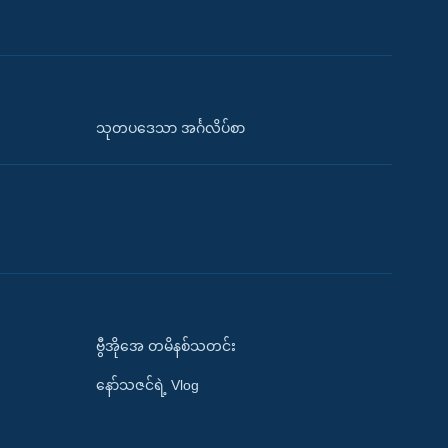
သုတပဒေသာ အင်္ဂလိပ်စာ
ဗွီအိုအေ တမိနစ်သတင်း
နော်သဇင်ရဲ့ Vlog