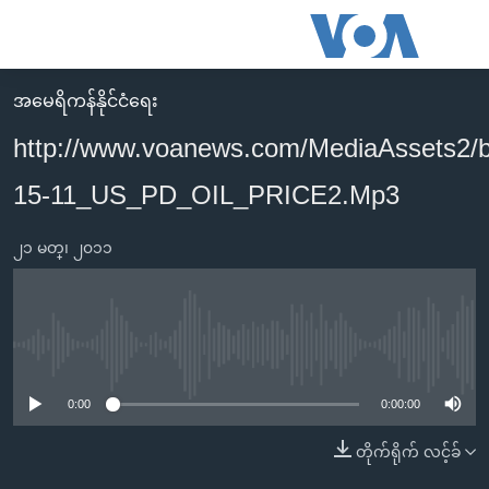
သုံး
ရ
လွယ်ကူ
အမေရိကန်နိုင်ငံရေး
မူလစာမျက်နှာ
စေ
http://www.voanews.com/MediaAssets2/
မြန်မာ
သည့်
15-11_US_PD_OIL_PRICE2.Mp3
ကမ္ဘာ့သတင်းများ
Link
ဗွီဒီယို
နိုင်ငံတကာ
များ
၂၁ မတ္၊ ၂၀၁၁
သတင်းလွတ်လပ်ခွင့်
အမေရိကန်
ပင်မ
ရပ်ဝန်းတခု လမ်းတခု အလွန်
တရုတ်
အကြောင်းအရာ
သို့
အင်္ဂလိပ်စာလေ့လာမယ်
အစ္စရေး-ပါလက်စတိုင်း
No media source currently available
ကျော်
အပတ်စဉ်ကဏ္ဍများ
အမေရိကန်သုံးအီဒီယံ
ကြည့်
0:00
0:00:00
ရေဒီယိုနှင့်ရုပ်သံ အချက်အလက်များ
မကြေးမုံရဲ့ အင်္ဂလိပ်စာ
ရေဒီယို
ရန်
တိုက်ရိုက် လင့်ခ်
ပင်မ
ရေဒီယို/တီဗွီအစီအစဉ်
ရုပ်ရှင်ထဲက အင်္ဂလိပ်စာ
တီဗွီ