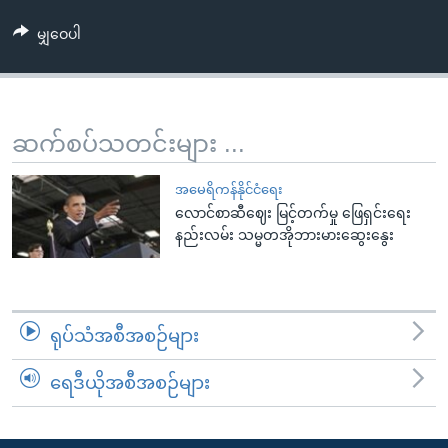
အ
သုတပဒေသာ အင်္ဂလိပ်စာ
ညွန်း
Learning English
မျှဝေပါ
စာမျက်နှာ
သို့
ဗွီအိုအေ လူမှုကွန်ယက်များ
ကျော်
ဆက်စပ်သတင်းများ ...
ကြည့်
ရန်
ဘာသာစကားများ
အမေရိကန်နိုင်ငံရေး
ရှာဖွေ
လောင်စာဆီဈေး မြင့်တက်မှု ဖြေရှင်းရေး
ရန်
နည်းလမ်း သမ္မတအိုဘားမားဆွေးနွေး
နေရာ
သို့
ကျော်
ရန်
ရုပ်သံအစီအစဉ်များ
ရေဒီယိုအစီအစဉ်များ