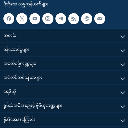
ဗွီအိုအေ လူမှုကွန်ယက်များ
သတင်း
၀န်ဆောင်မှုများ
အပတ်စဉ်ကဏ္ဍများ
အင်္ဂလိပ်သင်ခန်းစာများ
ရေဒီယို
ရုပ်သံအစီအစဉ်နှင့် ဗွီဒီယိုကဏ္ဍများ
ဗွီအိုအေအကြောင်း