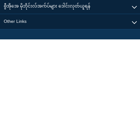
ဗွီအိုအေ မိုဘိုင်းလ်အက်ပ်များ ဒေါင်းလုတ်ယူရန်
Other Links