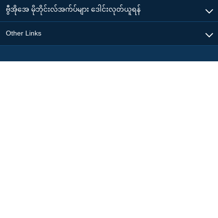
ဗွီအိုအေ မိုဘိုင်းလ်အက်ပ်များ ဒေါင်းလုတ်ယူရန်
Other Links