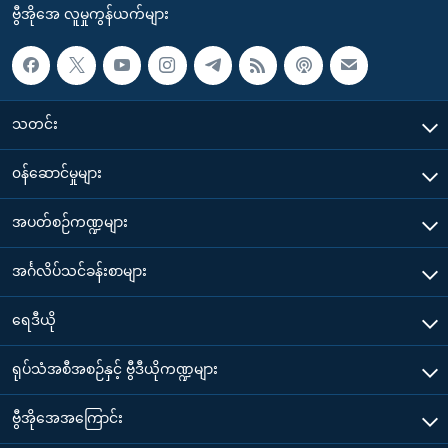
ဗွီအိုအေ လူမှုကွန်ယက်များ
သတင်း
၀န်ဆောင်မှုများ
အပတ်စဉ်ကဏ္ဍများ
အင်္ဂလိပ်သင်ခန်းစာများ
ရေဒီယို
ရုပ်သံအစီအစဉ်နှင့် ဗွီဒီယိုကဏ္ဍများ
ဗွီအိုအေအကြောင်း