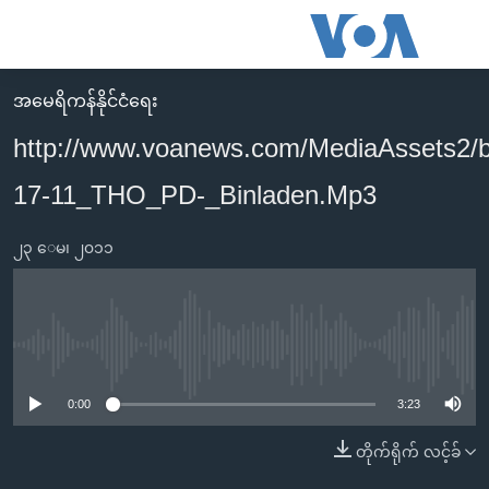
သုံး
ရ
လွယ်ကူ
အမေရိကန်နိုင်ငံရေး
မူလစာမျက်နှာ
စေ
http://www.voanews.com/MediaAssets2/
မြန်မာ
သည့်
17-11_THO_PD-_Binladen.Mp3
ကမ္ဘာ့သတင်းများ
Link
ဗွီဒီယို
နိုင်ငံတကာ
များ
၂၃ ေမ၊ ၂၀၁၁
သတင်းလွတ်လပ်ခွင့်
အမေရိကန်
ပင်မ
ရပ်ဝန်းတခု လမ်းတခု အလွန်
တရုတ်
အကြောင်းအရာ
သို့
အင်္ဂလိပ်စာလေ့လာမယ်
အစ္စရေး-ပါလက်စတိုင်း
No media source currently available
ကျော်
အပတ်စဉ်ကဏ္ဍများ
အမေရိကန်သုံးအီဒီယံ
ကြည့်
0:00
3:23
ရေဒီယိုနှင့်ရုပ်သံ အချက်အလက်များ
မကြေးမုံရဲ့ အင်္ဂလိပ်စာ
ရေဒီယို
ရန်
တိုက်ရိုက် လင့်ခ်
ပင်မ
ရေဒီယို/တီဗွီအစီအစဉ်
ရုပ်ရှင်ထဲက အင်္ဂလိပ်စာ
တီဗွီ