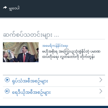
အ
သုတပဒေသာ အင်္ဂလိပ်စာ
ညွန်း
Learning English
မျှဝေပါ
စာမျက်နှာ
သို့
ဗွီအိုအေ လူမှုကွန်ယက်များ
ကျော်
ဆက်စပ်သတင်းများ ...
ကြည့်
ရန်
ဘာသာစကားများ
အမေရိကန်နိုင်ငံရေး
ရှာဖွေ
ဗဟိုအစိုးရ အကြွေးယူသုံးစွဲနိုင်တဲ့ ပမာဏ
ရန်
ထပ်တိုးရေး လွှတ်တော်ကို တိုက်တွန်း
နေရာ
သို့
ကျော်
ရန်
ရုပ်သံအစီအစဉ်များ
ရေဒီယိုအစီအစဉ်များ