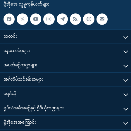
ဗွီအိုအေ လူမှုကွန်ယက်များ
သတင်း
၀န်ဆောင်မှုများ
အပတ်စဉ်ကဏ္ဍများ
အင်္ဂလိပ်သင်ခန်းစာများ
ရေဒီယို
ရုပ်သံအစီအစဉ်နှင့် ဗွီဒီယိုကဏ္ဍများ
ဗွီအိုအေအကြောင်း