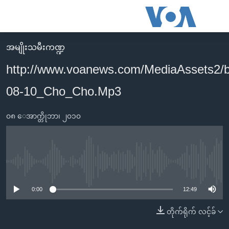
သုံး
ရ
လွယ်ကူ
အမျိုးသမီးကဏ္ဍ
မူလစာမျက်နှာ
စေ
http://www.voanews.com/MediaAssets2/
မြန်မာ
သည့်
08-10_Cho_Cho.Mp3
ကမ္ဘာ့သတင်းများ
Link
ဗွီဒီယို
နိုင်ငံတကာ
များ
၀၈ ေအာက္တိုဘာ၊ ၂၀၁၀
သတင်းလွတ်လပ်ခွင့်
အမေရိကန်
ပင်မ
ရပ်ဝန်းတခု လမ်းတခု အလွန်
တရုတ်
အကြောင်းအရာ
သို့
အင်္ဂလိပ်စာလေ့လာမယ်
အစ္စရေး-ပါလက်စတိုင်း
No media source currently available
ကျော်
အပတ်စဉ်ကဏ္ဍများ
အမေရိကန်သုံးအီဒီယံ
ကြည့်
0:00
12:49
ရေဒီယိုနှင့်ရုပ်သံ အချက်အလက်များ
မကြေးမုံရဲ့ အင်္ဂလိပ်စာ
ရေဒီယို
ရန်
တိုက်ရိုက် လင့်ခ်
ပင်မ
ရေဒီယို/တီဗွီအစီအစဉ်
ရုပ်ရှင်ထဲက အင်္ဂလိပ်စာ
တီဗွီ