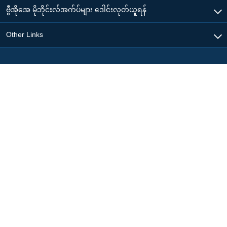
ဗွီအိုအေ မိုဘိုင်းလ်အက်ပ်များ ဒေါင်းလုတ်ယူရန်
Other Links