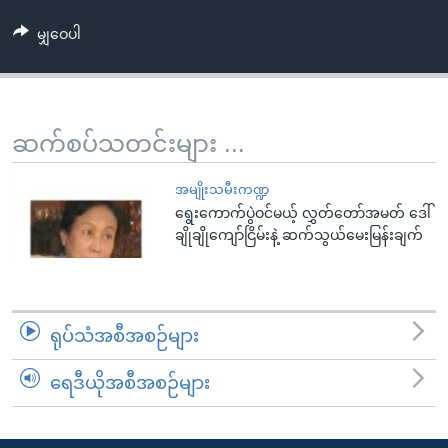
အ
သုတပဒေသာ အင်္ဂလိပ်စာ
ညွန်း
Learning English
မျှဝေပါ
စာမျက်နှာ
သို့
ဗွီအိုအေ လူမှုကွန်ယက်များ
ကျော်
ဆက်စပ်သတင်းများ ...
ကြည့်
ရန်
ဘာသာစကားများ
အမျိုးသမီးကဏ္ဍ
ရှာဖွေ
ရွေးကောက်ပွဲဝင်မယ့် လွှတ်တော်အမတ် ဒေါ်
ရန်
ချိုချိုကျော်ငြိမ်းနဲ့ ဆက်သွယ်မေးမြန်းချက်
နေရာ
သို့
ကျော်
ရန်
ရုပ်သံအစီအစဉ်များ
ရေဒီယိုအစီအစဉ်များ