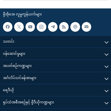
ဗွီအိုအေ လူမှုကွန်ယက်များ
သတင်း
၀န်ဆောင်မှုများ
အပတ်စဉ်ကဏ္ဍများ
အင်္ဂလိပ်သင်ခန်းစာများ
ရေဒီယို
ရုပ်သံအစီအစဉ်နှင့် ဗွီဒီယိုကဏ္ဍများ