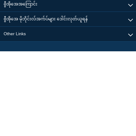
ဗွီအိုအေအကြောင်း
ဗွီအိုအေ မိုဘိုင်းလ်အက်ပ်များ ဒေါင်းလုတ်ယူရန်
Other Links