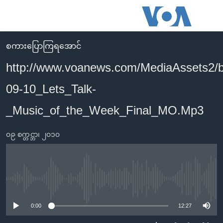
သုံး
ရ
လွယ်ကူ
စကားပြောကြရအောင်
မူလစာမျက်နှာ
စေ
http://www.voanews.com/MediaAssets2/
မြန်မာ
သည့်
09-10_Lets_Talk-
ကမ္ဘာ့သတင်းများ
Link
ဗွီဒီယို
နိုင်ငံတကာ
_Music_of_the_Week_Final_MO.Mp3
များ
သတင်းလွတ်လပ်ခွင့်
အမေရိကန်
ပင်မ
၀၉ စက္တင္ဘာ၊ ၂၀၁၀
ရပ်ဝန်းတခု လမ်းတခု အလွန်
တရုတ်
အကြောင်းအရာ
သို့
အင်္ဂလိပ်စာလေ့လာမယ်
အစ္စရေး-ပါလက်စတိုင်း
ကျော်
အပတ်စဉ်ကဏ္ဍများ
အမေရိကန်သုံးအီဒီယံ
No media source currently available
ကြည့်
ရေဒီယိုနှင့်ရုပ်သံ အချက်အလက်များ
မကြေးမုံရဲ့ အင်္ဂလိပ်စာ
ရေဒီယို
ရန်
0:00
12:27
ပင်မ
ရေဒီယို/တီဗွီအစီအစဉ်
ရုပ်ရှင်ထဲက အင်္ဂလိပ်စာ
တီဗွီ