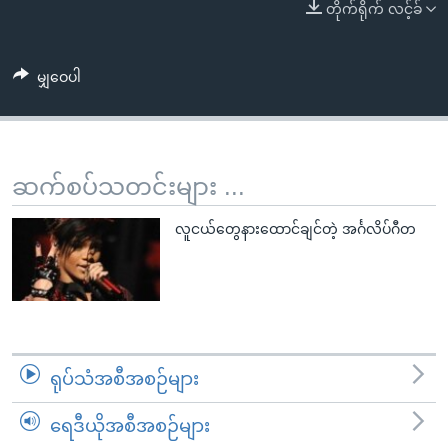
အ
တိုက်ရိုက် လင့်ခ်
သုတပဒေသာ အင်္ဂလိပ်စာ
ညွန်း
Learning English
စာမျက်နှာ
မျှဝေပါ
သို့
ဗွီအိုအေ လူမှုကွန်ယက်များ
ကျော်
ကြည့်
ရန်
ဆက်စပ်သတင်းများ ...
ဘာသာစကားများ
ရှာဖွေ
ရန်
လူငယ်တွေနားထောင်ချင်တဲ့ အင်္ဂလိပ်ဂီတ
နေရာ
သို့
ကျော်
ရန်
ရုပ်သံအစီအစဉ်များ
ရေဒီယိုအစီအစဉ်များ