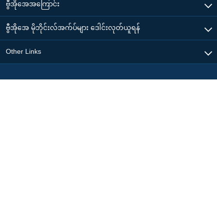
ဗွီအိုအေအကြောင်း
ဗွီအိုအေ မိုဘိုင်းလ်အက်ပ်များ ဒေါင်းလုတ်ယူရန်
Other Links