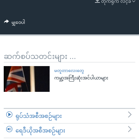
တိုက်ရိုက် လင့်ခ်
အ
သုတပဒေသာ အင်္ဂလိပ်စာ
ညွန်း
Learning English
စာမျက်နှာ
မျှဝေပါ
သို့
ဗွီအိုအေ လူမှုကွန်ယက်များ
ကျော်
ကြည့်
ရန်
ဆက်စပ်သတင်းများ ...
ဘာသာစကားများ
ရှာဖွေ
ရန်
မတူတာလေးတွေ
နေရာ
ကမ္ဘာ့အကြီးဆုံးအင်ပါယာများ
သို့
ကျော်
ရန်
ရုပ်သံအစီအစဉ်များ
ရေဒီယိုအစီအစဉ်များ