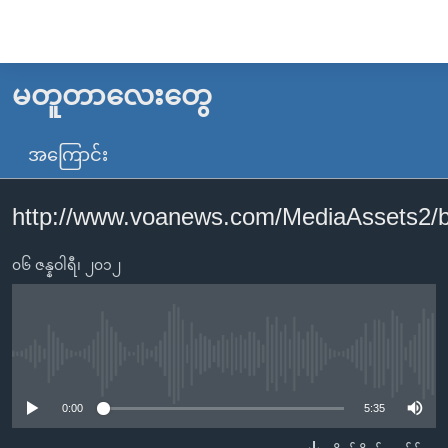
သုံး
ရ
လွယ်ကူ
မတူတာလေးတွေ
မူလစာမျက်နှာ
စေ
မြန်မာ
အကြောင်း
သည့်
ကမ္ဘာ့သတင်းများ
Link
http://www.voanews.com/MediaAsset
ဗွီဒီယို
နိုင်ငံတကာ
များ
သတင်းလွတ်လပ်ခွင့်
အမေရိကန်
ပင်မ
၀၆ ဇန္နဝါရီ၊ ၂၀၁၂
ရပ်ဝန်းတခု လမ်းတခု အလွန်
တရုတ်
အကြောင်းအရာ
သို့
အင်္ဂလိပ်စာလေ့လာမယ်
အစ္စရေး-ပါလက်စတိုင်း
ကျော်
အပတ်စဉ်ကဏ္ဍများ
အမေရိကန်သုံးအီဒီယံ
No media source currently available
ကြည့်
ရေဒီယိုနှင့်ရုပ်သံ အချက်အလက်များ
မကြေးမုံရဲ့ အင်္ဂလိပ်စာ
ရေဒီယို
ရန်
0:00
5:35
ပင်မ
ရေဒီယို/တီဗွီအစီအစဉ်
ရုပ်ရှင်ထဲက အင်္ဂလိပ်စာ
တီဗွီ