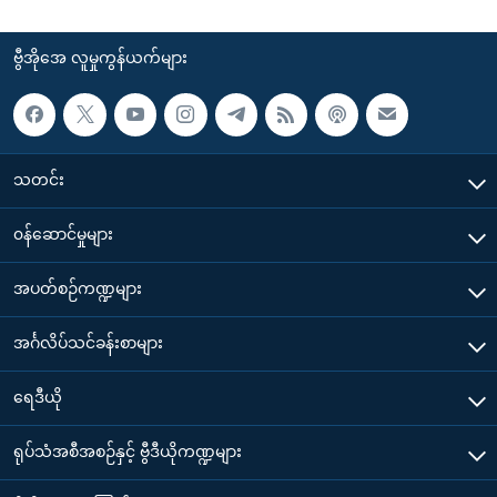
ဗွီအိုအေ လူမှုကွန်ယက်များ
သတင်း
၀န်ဆောင်မှုများ
အပတ်စဉ်ကဏ္ဍများ
အင်္ဂလိပ်သင်ခန်းစာများ
ရေဒီယို
ရုပ်သံအစီအစဉ်နှင့် ဗွီဒီယိုကဏ္ဍများ