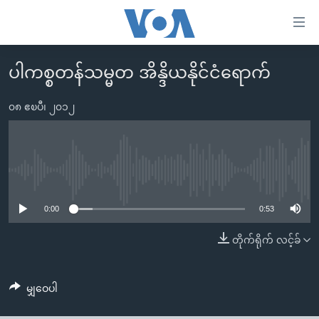
သုံး
ရ
လွယ်ကူ
ပါကစ္စတန်သမ္မတ အိန္ဒိယနိုင်ငံရောက်
မူလစာမျက်နှာ
စေ
မြန်မာ
၀၈ ဧၿပီ၊ ၂၀၁၂
သည့်
ကမ္ဘာ့သတင်းများ
Link
ဗွီဒီယို
နိုင်ငံတကာ
များ
သတင်းလွတ်လပ်ခွင့်
အမေရိကန်
No media source currently available
ပင်မ
ရပ်ဝန်းတခု လမ်းတခု အလွန်
တရုတ်
အကြောင်းအရာ
0:00
0:53
သို့
အင်္ဂလိပ်စာလေ့လာမယ်
အစ္စရေး-ပါလက်စတိုင်း
တိုက်ရိုက် လင့်ခ်
ကျော်
အပတ်စဉ်ကဏ္ဍများ
အမေရိကန်သုံးအီဒီယံ
ကြည့်
ရေဒီယိုနှင့်ရုပ်သံ အချက်အလက်များ
မကြေးမုံရဲ့ အင်္ဂလိပ်စာ
ရေဒီယို
ရန်
မျှဝေပါ
ပင်မ
ရေဒီယို/တီဗွီအစီအစဉ်
ရုပ်ရှင်ထဲက အင်္ဂလိပ်စာ
တီဗွီ