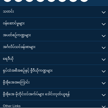
သတင်း
၀န်ဆောင်မှုများ
အပတ်စဉ်ကဏ္ဍများ
အင်္ဂလိပ်သင်ခန်းစာများ
ရေဒီယို
ရုပ်သံအစီအစဉ်နှင့် ဗွီဒီယိုကဏ္ဍများ
ဗွီအိုအေအကြောင်း
ဗွီအိုအေ မိုဘိုင်းလ်အက်ပ်များ ဒေါင်းလုတ်ယူရန်
Other Links