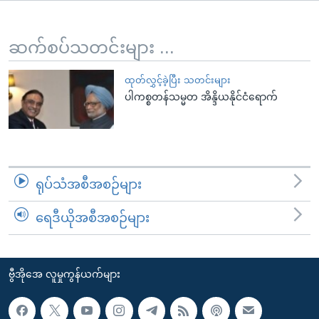
အ
သုတပဒေသာ အင်္ဂလိပ်စာ
ညွန်း
Learning English
စာမျက်နှာ
ဆက်စပ်သတင်းများ ...
သို့
ဗွီအိုအေ လူမှုကွန်ယက်များ
ကျော်
ထုတ်လွှင့်ခဲ့ပြီး သတင်းများ
ပါကစ္စတန်သမ္မတ အိန္ဒိယနိုင်ငံရောက်
ကြည့်
ရန်
ဘာသာစကားများ
ရှာဖွေ
ရန်
နေရာ
ရုပ်သံအစီအစဉ်များ
သို့
ကျော်
ရေဒီယိုအစီအစဉ်များ
ရန်
ဗွီအိုအေ လူမှုကွန်ယက်များ