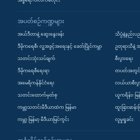
အစ္စရေး-ပါလက်စတိုင်း
အပတ်စဉ်ကဏ္ဍများ
အယ်ဒီတာနဲ့ ဆွေးနွေးခန်း
သိပ္ပံနဲ့နည်း
ဒီမိုကရေစီ၊ လူ့အခွင့်အရေးနှင့် ခေတ်ပြိုင်ကမ္ဘာ
ဥတုရာသီနဲ့ 
သတင်းသုံးသပ်ချက်
စီးပွားရေး
ဒီမိုကရေစီရေးရာ
တပတ်အတွင်
အမေရိကန်နိုင်ငံရေး
လယ်ယာစီးပွ
သတင်းထောက်မှတ်စု
ယူကရိန်း၊ မြန
ကမ္ဘာ့သတင်းမီဒီယာထဲက မြန်မာ
ထူးခြားဆန်း
ကမ္ဘာ့ မြန်မာ့ မီဒီယာမြင်ကွင်း
လူမှုရှုခင်း