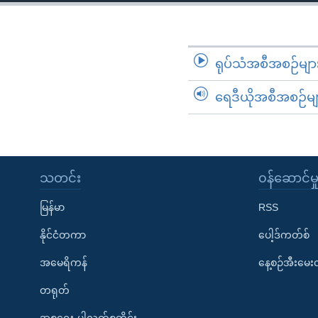
သုတပဒေသာ အင်္ဂလိပ်စာ
အ
ညွန်း
စာမျက်နှာ
သို့
ရုပ်သံအစီအစဉ်မျာ
ကျော်
ရေဒီယိုအစီအစဉ်မျ
ကြည့်
ရန်
ရှာဖွေ
ရန်
နေရာ
သတင်း
၀န်ဆောင်မှ
သို့
မြန်မာ
RSS
ကျော်
ရန်
နိုင်ငံတကာ
ပေါ့ဒ်ကတ်စ်
အမေရိကန်
နေ့စဉ်အီးမေ
တရုတ်