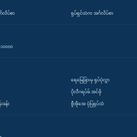
်္ဂလိပ်စာ
ရုပ်ရှင်ထဲက အင်္ဂလိပ်စာ
၀-၁၀း၀၀
ရေမြေခြားမှ ရုပ်ပုံလွှာ
ပိုလီဂရပ်ဖ်.အင်ဖို
်းခန်း
ဗွီအိုအေ ပုံပြရုပ်သံ