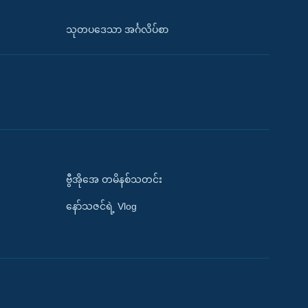
သုတပဒေသာ အင်္ဂလိပ်စာ
ဗွီအိုအေ တမိနစ်သတင်း
နော်သဇင်ရဲ့ Vlog