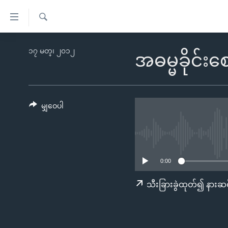
သုံး
ရ
ရှာဖွေ
လွယ်ကူ
မူလစာမျက်နှာ
၁၇ မတ္၊ ၂၀၁၂
ရ
အဓမ္မခိုင်း
စေ
မြန်မာ
လာ
သည့်
ဒ်
ကမ္ဘာ့သတင်းများ
Link
ဗွီဒီယို
နိုင်ငံတကာ
မျှဝေပါ
များ
သတင်းလွတ်လပ်ခွင့်
အမေရိကန်
ပင်မ
ရပ်ဝန်းတခု လမ်းတခု အလွန်
တရုတ်
အကြောင်းအရာ
အင်္ဂလိပ်စာလေ့လာမယ်
အစ္စရေး-ပါလက်စတိုင်း
သို့
0:00
အပတ်စဉ်ကဏ္ဍများ
အမေရိကန်သုံးအီဒီယံ
ကျော်
သီးခြားခွဲထုတ်၍ နားဆင
ကြည့်
ရေဒီယိုနှင့်ရုပ်သံ အချက်အလက်များ
မကြေးမုံရဲ့ အင်္ဂလိပ်စာ
ရေဒီယို
ရန်
ရေဒီယို/တီဗွီအစီအစဉ်
ရုပ်ရှင်ထဲက အင်္ဂလိပ်စာ
တီဗွီ
ပင်မ