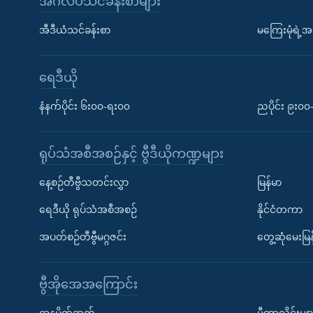
အင်္ဂလိပ်သင်ခန်းစာများ
အီဒီယံသင်ခန်းစာ
မကြေးမုံရဲ့အင
ရေဒီယို
နံနက်ပိုင်း ၆း၀၀-ရး၀၀
ညပိုင်း ၉း၀
ရုပ်သံအစီအစဉ်နှင့် ဗွီဒီယိုကဏ္ဍများ
နေ့စဉ်တီဗွီသတင်းလွှာ
မြန်မာ
ရေဒီယို ရုပ်သံအစီအစဉ်
နိုင်ငံတကာ
အပတ်စဉ်တီဗွီမဂ္ဂဇင်း
တွေ့ဆုံမေးမြန
ဗွီအိုအေအကြောင်း