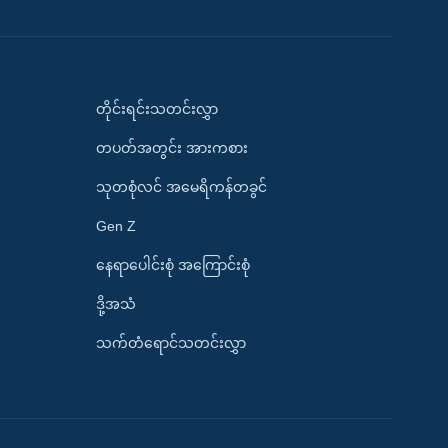
တိုင်းရင်းသတင်းလွှာ
တပတ်အတွင်း အားကစား
သုတစုံလင် အမေရိကန်တခွင်
Gen Z
နေရာပေါင်းစုံ အကြောင်းစုံ
ဒို့အသံ
သက်တံရောင်သတင်းလွှာ