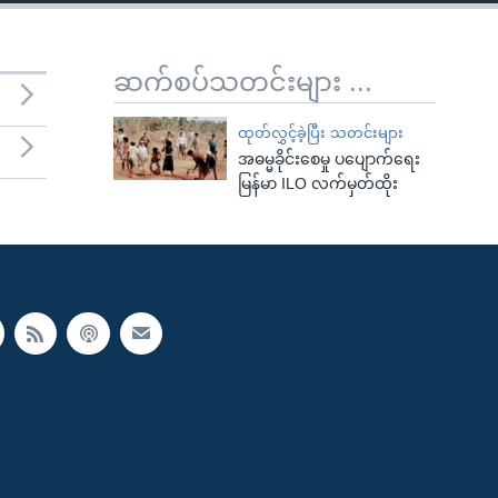
ဆက်စပ်သတင်းများ ...
ထုတ်လွှင့်ခဲ့ပြီး သတင်းများ
အဓမ္မခိုင်းစေမှု ပပျောက်ရေး
မြန်မာ ILO လက်မှတ်ထိုး