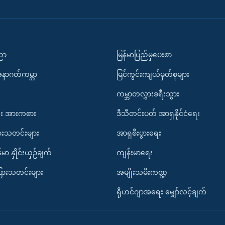
ပညာ
မြန်မာပြည်မှပေးစာ
အနာဂတ်ကမ္ဘာ
မြင်ကွင်းကျယ်မှတ်စုများ
ကမ္ဘာတလွှားခရီးသွား
း အားကစား
ဒီသီတင်းပတ် အာရှနိုင်ငံရေး
ားသတင်းများ
အာရှစီးပွားရေး
်မာ နှိုင်းယှဉ်ချက်
ကျန်းမာရေး
ပြားသတင်းများ
အမျိုးသမီးကဏ္ဍ
ရိုဟင်ဂျာအရေး မျှော်လင့်ချက်