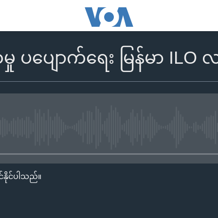
စေမှု ပပျောက်ရေး မြန်မာ ILO 
No media source currently availa
်နိုင်ပါသည်။