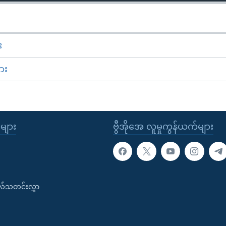
း
ား
ုများ
ဗွီအိုအေ လူမှုကွန်ယက်များ
းလ်သတင်းလွှာ