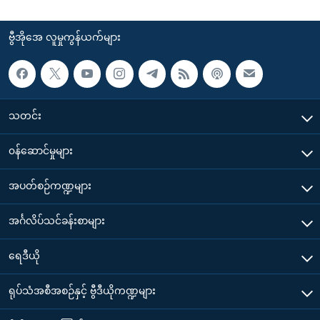
ဗွီအိုအေ လူမှုကွန်ယက်များ
သတင်း
၀န်ဆောင်မှုများ
အပတ်စဉ်ကဏ္ဍများ
အင်္ဂလိပ်သင်ခန်းစာများ
ရေဒီယို
ရုပ်သံအစီအစဉ်နှင့် ဗွီဒီယိုကဏ္ဍများ