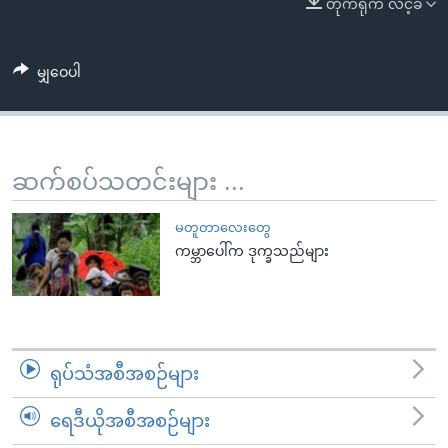
တိုက်ရိုက် လင့်ခ်
အ
သုတပဒေသာ အင်္ဂလိပ်စာ
ညွန်း
Learning English
စာမျက်နှာ
မျှဝေပါ
သို့
ဗွီအိုအေ လူမှုကွန်ယက်များ
ကျော်
ကြည့်
ရန်
ဆက်စပ်သတင်းများ ...
ဘာသာစကားများ
ရှာဖွေ
ရန်
မတူတာလေးတွေ
နေရာ
ကမ္ဘာပေါ်က ဒုက္ခသည်များ
သို့
ကျော်
ရန်
ရုပ်သံအစီအစဉ်များ
ရေဒီယိုအစီအစဉ်များ