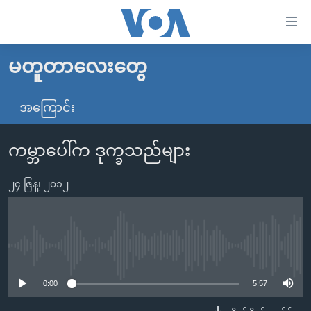
သုံး
ရ
လွယ်ကူ
မတူတာလေးတွေ
မူလစာမျက်နှာ
စေ
မြန်မာ
အကြောင်း
သည့်
ကမ္ဘာ့သတင်းများ
Link
ကမ္ဘာပေါ်က ဒုက္ခသည်များ
ဗွီဒီယို
နိုင်ငံတကာ
များ
သတင်းလွတ်လပ်ခွင့်
အမေရိကန်
ပင်မ
၂၄ ဇြန္၊ ၂၀၁၂
ရပ်ဝန်းတခု လမ်းတခု အလွန်
တရုတ်
အကြောင်းအရာ
သို့
အင်္ဂလိပ်စာလေ့လာမယ်
အစ္စရေး-ပါလက်စတိုင်း
ကျော်
အပတ်စဉ်ကဏ္ဍများ
အမေရိကန်သုံးအီဒီယံ
No media source currently available
ကြည့်
ရေဒီယိုနှင့်ရုပ်သံ အချက်အလက်များ
မကြေးမုံရဲ့ အင်္ဂလိပ်စာ
ရေဒီယို
ရန်
0:00
5:57
ပင်မ
ရေဒီယို/တီဗွီအစီအစဉ်
ရုပ်ရှင်ထဲက အင်္ဂလိပ်စာ
တီဗွီ