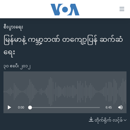
သုံး
ရ
လွယ်ကူ
စီးပွားရေး
မူလစာမျက်နှာ
စေ
မြန်မာနဲ့ ကမ္ဘာ့ဘဏ် တကျော့ပြန် ဆက်ဆံ
မြန်မာ
သည့်
ရေး
ကမ္ဘာ့သတင်းများ
Link
ဗွီဒီယို
နိုင်ငံတကာ
များ
၃၀ ဧၿပီ၊ ၂၀၁၂
သတင်းလွတ်လပ်ခွင့်
အမေရိကန်
ပင်မ
ရပ်ဝန်းတခု လမ်းတခု အလွန်
တရုတ်
အကြောင်းအရာ
သို့
အင်္ဂလိပ်စာလေ့လာမယ်
အစ္စရေး-ပါလက်စတိုင်း
No media source currently available
ကျော်
အပတ်စဉ်ကဏ္ဍများ
အမေရိကန်သုံးအီဒီယံ
ကြည့်
0:00
6:45
ရေဒီယိုနှင့်ရုပ်သံ အချက်အလက်များ
မကြေးမုံရဲ့ အင်္ဂလိပ်စာ
ရေဒီယို
ရန်
တိုက်ရိုက် လင့်ခ်
ပင်မ
ရေဒီယို/တီဗွီအစီအစဉ်
ရုပ်ရှင်ထဲက အင်္ဂလိပ်စာ
တီဗွီ