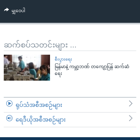
အ
သုတပဒေသာ အင်္ဂလိပ်စာ
ညွန်း
Learning English
မျှဝေပါ
စာမျက်နှာ
သို့
ဗွီအိုအေ လူမှုကွန်ယက်များ
ကျော်
ဆက်စပ်သတင်းများ ...
ကြည့်
ရန်
ဘာသာစကားများ
စီးပွားရေး
ရှာဖွေ
မြန်မာနဲ့ ကမ္ဘာ့ဘဏ် တကျော့ပြန် ဆက်ဆံ
ရန်
ရေး
နေရာ
သို့
ကျော်
ရန်
ရုပ်သံအစီအစဉ်များ
ရေဒီယိုအစီအစဉ်များ