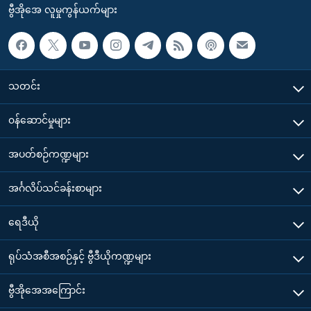
ဗွီအိုအေ လူမှုကွန်ယက်များ
သတင်း
၀န်ဆောင်မှုများ
အပတ်စဉ်ကဏ္ဍများ
အင်္ဂလိပ်သင်ခန်းစာများ
ရေဒီယို
ရုပ်သံအစီအစဉ်နှင့် ဗွီဒီယိုကဏ္ဍများ
ဗွီအိုအေအကြောင်း