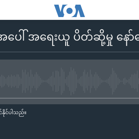
ံ အပေါ် အရေးယူ ပိတ်ဆို့မှု နော်
No media source currently availa
်နိုင်ပါသည်။