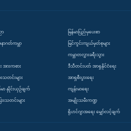
ပညာ
မြန်မာပြည်မှပေးစာ
အနာဂတ်ကမ္ဘာ
မြင်ကွင်းကျယ်မှတ်စုများ
ကမ္ဘာတလွှားခရီးသွား
း အားကစား
ဒီသီတင်းပတ် အာရှနိုင်ငံရေး
ားသတင်းများ
အာရှစီးပွားရေး
်မာ နှိုင်းယှဉ်ချက်
ကျန်းမာရေး
ပြားသတင်းများ
အမျိုးသမီးကဏ္ဍ
ရိုဟင်ဂျာအရေး မျှော်လင့်ချက်