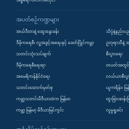
အစ္စရေး-ပါလက်စတိုင်း
အပတ်စဉ်ကဏ္ဍများ
အယ်ဒီတာနဲ့ ဆွေးနွေးခန်း
သိပ္ပံနဲ့နည်း
ဒီမိုကရေစီ၊ လူ့အခွင့်အရေးနှင့် ခေတ်ပြိုင်ကမ္ဘာ
ဥတုရာသီနဲ့ 
သတင်းသုံးသပ်ချက်
စီးပွားရေး
ဒီမိုကရေစီရေးရာ
တပတ်အတွင်
အမေရိကန်နိုင်ငံရေး
လယ်ယာစီးပွ
သတင်းထောက်မှတ်စု
ယူကရိန်း၊ မြန
ကမ္ဘာ့သတင်းမီဒီယာထဲက မြန်မာ
ထူးခြားဆန်း
ကမ္ဘာ့ မြန်မာ့ မီဒီယာမြင်ကွင်း
လူမှုရှုခင်း