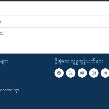
း
ား
ုများ
ဗွီအိုအေ လူမှုကွန်ယက်များ
းလ်သတင်းလွှာ