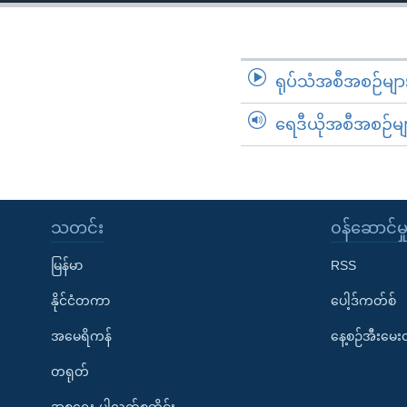
သုတပဒေသာ အင်္ဂလိပ်စာ
အ
ညွန်း
စာမျက်နှာ
သို့
ရုပ်သံအစီအစဉ်မျာ
ကျော်
ရေဒီယိုအစီအစဉ်မျ
ကြည့်
ရန်
ရှာဖွေ
ရန်
နေရာ
သတင်း
၀န်ဆောင်မှ
သို့
မြန်မာ
RSS
ကျော်
ရန်
နိုင်ငံတကာ
ပေါ့ဒ်ကတ်စ်
အမေရိကန်
နေ့စဉ်အီးမေ
တရုတ်