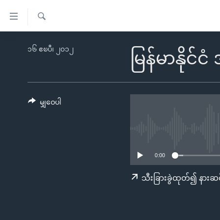
သုံး
ရ
ရှာဖွေ
လွယ်ကူ
မူလစာမျက်နှာ
၁၆ ဧၿပီ၊ ၂၀၁၂
ရ
မြန်မာနိုင်င
စေ
မြန်မာ
လာ
သည့်
ဒ်
ကမ္ဘာ့သတင်းများ
Link
ဗွီဒီယို
နိုင်ငံတကာ
မျှဝေပါ
များ
သတင်းလွတ်လပ်ခွင့်
အမေရိကန်
ပင်မ
ရပ်ဝန်းတခု လမ်းတခု အလွန်
တရုတ်
အကြောင်းအရာ
အင်္ဂလိပ်စာလေ့လာမယ်
အစ္စရေး-ပါလက်စတိုင်း
သို့
0:00
အပတ်စဉ်ကဏ္ဍများ
အမေရိကန်သုံးအီဒီယံ
ကျော်
သီးခြားခွဲထုတ်၍ နားဆင
ကြည့်
ရေဒီယိုနှင့်ရုပ်သံ အချက်အလက်များ
မကြေးမုံရဲ့ အင်္ဂလိပ်စာ
ရေဒီယို
ရန်
ရေဒီယို/တီဗွီအစီအစဉ်
ရုပ်ရှင်ထဲက အင်္ဂလိပ်စာ
တီဗွီ
ပင်မ