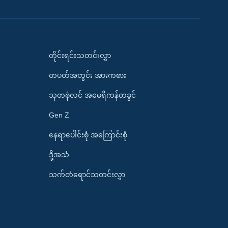
တိုင်းရင်းသတင်းလွှာ
တပတ်အတွင်း အားကစား
သုတစုံလင် အမေရိကန်တခွင်
Gen Z
နေရာပေါင်းစုံ အကြောင်းစုံ
ဒို့အသံ
သက်တံရောင်သတင်းလွှာ