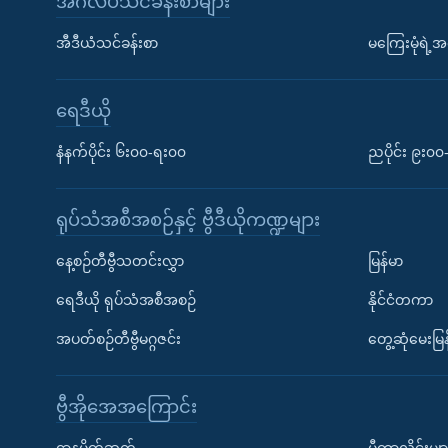
အင်္ဂလိပ်သင်ခန်းစာများ
အီဒီယံသင်ခန်းစာ
မကြေးမုံရဲ့အင
ရေဒီယို
နံနက်ပိုင်း ၆း၀၀-ရး၀၀
ညပိုင်း ၉း၀
ရုပ်သံအစီအစဉ်နှင့် ဗွီဒီယိုကဏ္ဍများ
နေ့စဉ်တီဗွီသတင်းလွှာ
မြန်မာ
ရေဒီယို ရုပ်သံအစီအစဉ်
နိုင်ငံတကာ
အပတ်စဉ်တီဗွီမဂ္ဂဇင်း
တွေ့ဆုံမေးမြန
ဗွီအိုအေအကြောင်း