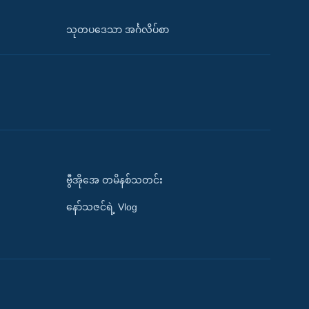
သုတပဒေသာ အင်္ဂလိပ်စာ
ဗွီအိုအေ တမိနစ်သတင်း
နော်သဇင်ရဲ့ Vlog