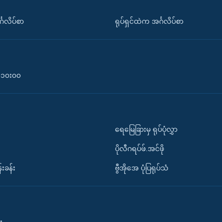
်္ဂလိပ်စာ
ရုပ်ရှင်ထဲက အင်္ဂလိပ်စာ
၀-၁၀း၀၀
ရေမြေခြားမှ ရုပ်ပုံလွှာ
ပိုလီဂရပ်ဖ်.အင်ဖို
်းခန်း
ဗွီအိုအေ ပုံပြရုပ်သံ