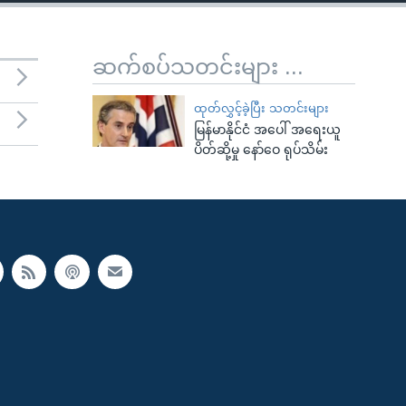
ဆက်စပ်သတင်းများ ...
ထုတ်လွှင့်ခဲ့ပြီး သတင်းများ
မြန်မာနိုင်ငံ အပေါ် အရေးယူ
ပိတ်ဆို့မှု နော်ဝေ ရုပ်သိမ်း