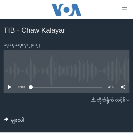
သုံး
ရ
လွယ်ကူ
TIB - Chaw Kalayar
မူလစာမျက်နှာ
စေ
မြန်မာ
၀၄ ၾသဂုတ္၊ ၂၀၁၂
သည့်
ကမ္ဘာ့သတင်းများ
Link
ဗွီဒီယို
နိုင်ငံတကာ
များ
သတင်းလွတ်လပ်ခွင့်
အမေရိကန်
No media source currently available
ပင်မ
ရပ်ဝန်းတခု လမ်းတခု အလွန်
တရုတ်
အကြောင်းအရာ
0:00
4:02
သို့
အင်္ဂလိပ်စာလေ့လာမယ်
အစ္စရေး-ပါလက်စတိုင်း
တိုက်ရိုက် လင့်ခ်
ကျော်
အပတ်စဉ်ကဏ္ဍများ
အမေရိကန်သုံးအီဒီယံ
ကြည့်
ရေဒီယိုနှင့်ရုပ်သံ အချက်အလက်များ
မကြေးမုံရဲ့ အင်္ဂလိပ်စာ
ရေဒီယို
ရန်
မျှဝေပါ
ပင်မ
ရေဒီယို/တီဗွီအစီအစဉ်
ရုပ်ရှင်ထဲက အင်္ဂလိပ်စာ
တီဗွီ