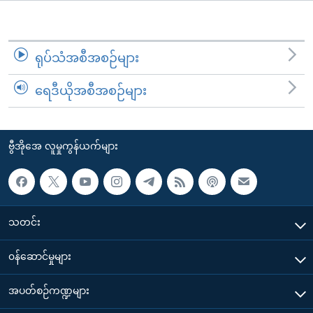
အ
သုတပဒေသာ အင်္ဂလိပ်စာ
ညွန်း
Learning English
စာမျက်နှာ
ရုပ်သံအစီအစဉ်များ
သို့
ဗွီအိုအေ လူမှုကွန်ယက်များ
ကျော်
ရေဒီယိုအစီအစဉ်များ
ကြည့်
ရန်
ဘာသာစကားများ
ရှာဖွေ
ဗွီအိုအေ လူမှုကွန်ယက်များ
ရန်
နေရာ
သို့
ကျော်
သတင်း
ရန်
၀န်ဆောင်မှုများ
အပတ်စဉ်ကဏ္ဍများ