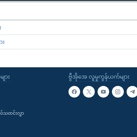
း
ား
ုများ
ဗွီအိုအေ လူမှုကွန်ယက်များ
းလ်သတင်းလွှာ