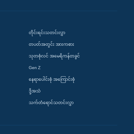
တိုင်းရင်းသတင်းလွှာ
တပတ်အတွင်း အားကစား
သုတစုံလင် အမေရိကန်တခွင်
Gen Z
နေရာပေါင်းစုံ အကြောင်းစုံ
ဒို့အသံ
သက်တံရောင်သတင်းလွှာ