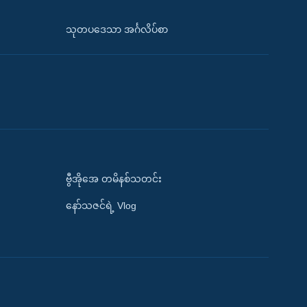
သုတပဒေသာ အင်္ဂလိပ်စာ
ဗွီအိုအေ တမိနစ်သတင်း
နော်သဇင်ရဲ့ Vlog