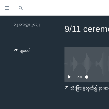
သုံး
ရ
ရှာဖွေ
လွယ်ကူ
မူလစာမျက်နှာ
၁၂ စက္တင္ဘာ၊ ၂၀၁၂
ရ
9/11 cerem
စေ
မြန်မာ
လာ
သည့်
ဒ်
ကမ္ဘာ့သတင်းများ
Link
ဗွီဒီယို
နိုင်ငံတကာ
မျှဝေပါ
များ
သတင်းလွတ်လပ်ခွင့်
အမေရိကန်
ပင်မ
ရပ်ဝန်းတခု လမ်းတခု အလွန်
တရုတ်
အကြောင်းအရာ
အင်္ဂလိပ်စာလေ့လာမယ်
အစ္စရေး-ပါလက်စတိုင်း
သို့
0:00
အပတ်စဉ်ကဏ္ဍများ
အမေရိကန်သုံးအီဒီယံ
ကျော်
သီးခြားခွဲထုတ်၍ နားဆင
ကြည့်
ရေဒီယိုနှင့်ရုပ်သံ အချက်အလက်များ
မကြေးမုံရဲ့ အင်္ဂလိပ်စာ
ရေဒီယို
ရန်
ရေဒီယို/တီဗွီအစီအစဉ်
ရုပ်ရှင်ထဲက အင်္ဂလိပ်စာ
တီဗွီ
ပင်မ