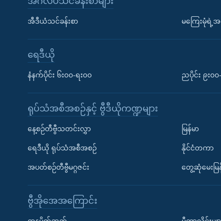
အင်္ဂလိပ်သင်ခန်းစာများ
အီဒီယံသင်ခန်းစာ
မကြေးမုံရဲ့အင
ရေဒီယို
နံနက်ပိုင်း ၆း၀၀-ရး၀၀
ညပိုင်း ၉း၀
ရုပ်သံအစီအစဉ်နှင့် ဗွီဒီယိုကဏ္ဍများ
နေ့စဉ်တီဗွီသတင်းလွှာ
မြန်မာ
ရေဒီယို ရုပ်သံအစီအစဉ်
နိုင်ငံတကာ
အပတ်စဉ်တီဗွီမဂ္ဂဇင်း
တွေ့ဆုံမေးမြန
ဗွီအိုအေအကြောင်း