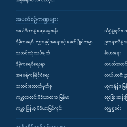
အစ္စရေး-ပါလက်စတိုင်း
အပတ်စဉ်ကဏ္ဍများ
အယ်ဒီတာနဲ့ ဆွေးနွေးခန်း
သိပ္ပံနဲ့နည်း
ဒီမိုကရေစီ၊ လူ့အခွင့်အရေးနှင့် ခေတ်ပြိုင်ကမ္ဘာ
ဥတုရာသီနဲ့ 
သတင်းသုံးသပ်ချက်
စီးပွားရေး
ဒီမိုကရေစီရေးရာ
တပတ်အတွင်
အမေရိကန်နိုင်ငံရေး
လယ်ယာစီးပွ
သတင်းထောက်မှတ်စု
ယူကရိန်း၊ မြန
ကမ္ဘာ့သတင်းမီဒီယာထဲက မြန်မာ
ထူးခြားဆန်း
ကမ္ဘာ့ မြန်မာ့ မီဒီယာမြင်ကွင်း
လူမှုရှုခင်း