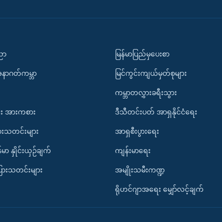
ပညာ
မြန်မာပြည်မှပေးစာ
အနာဂတ်ကမ္ဘာ
မြင်ကွင်းကျယ်မှတ်စုများ
ကမ္ဘာတလွှားခရီးသွား
း အားကစား
ဒီသီတင်းပတ် အာရှနိုင်ငံရေး
ားသတင်းများ
အာရှစီးပွားရေး
်မာ နှိုင်းယှဉ်ချက်
ကျန်းမာရေး
ပြားသတင်းများ
အမျိုးသမီးကဏ္ဍ
ရိုဟင်ဂျာအရေး မျှော်လင့်ချက်