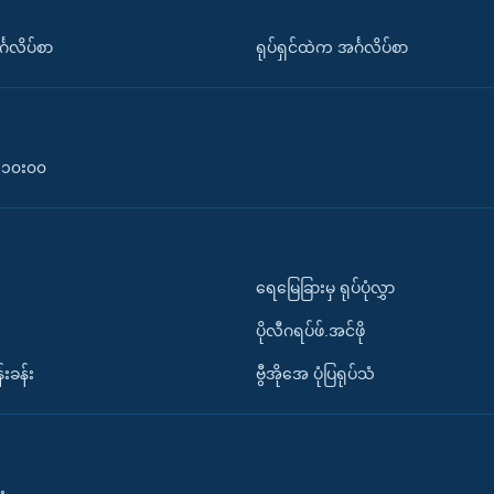
်္ဂလိပ်စာ
ရုပ်ရှင်ထဲက အင်္ဂလိပ်စာ
၀-၁၀း၀၀
ရေမြေခြားမှ ရုပ်ပုံလွှာ
ပိုလီဂရပ်ဖ်.အင်ဖို
်းခန်း
ဗွီအိုအေ ပုံပြရုပ်သံ