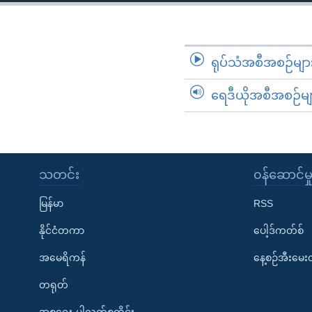
သုတပဒေသာ အင်္ဂလိပ်စာ
အ
ညွန်း
စာမျက်နှာ
သို့
ရုပ်သံအစီအစဉ်မျာ
ကျော်
ရေဒီယိုအစီအစဉ်မျ
ကြည့်
ရန်
ရှာဖွေ
ရန်
နေရာ
သတင်း
၀န်ဆောင်မှ
သို့
မြန်မာ
RSS
ကျော်
ရန်
နိုင်ငံတကာ
ပေါ့ဒ်ကတ်စ်
အမေရိကန်
နေ့စဉ်အီးမေ
တရုတ်