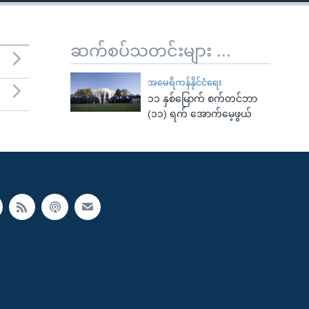
ဆက်စပ်သတင်းများ ...
အမေရိကန်နိုင်ငံရေး
၁၁ နှစ်မြောက် စက်တင်ဘာ
(၁၁) ရက် အောက်မေ့ဖွယ်