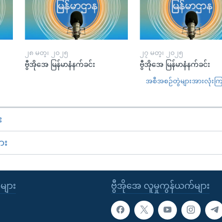
၂၈ မတ္၊ ၂၀၂၅
၂၇ မတ္၊ ၂၀၂၅
ဗွီအိုအေ မြန်မာနံနက်ခင်း
ဗွီအိုအေ မြန်မာနံနက်ခင်း
အစီအစဉ်တွဲများအားလုံးကြည့
း
ား
ုများ
ဗွီအိုအေ လူမှုကွန်ယက်များ