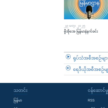
၂၉ မတ္၊ ၂၀၂၅
ဗွီအိုအေ မြန်မာနံနက်ခင်း
ရုပ်သံအစီအစဉ်မျာ
ရေဒီယိုအစီအစဉ်မျ
သတင်း
၀န်ဆောင်မှ
မြန်မာ
RSS