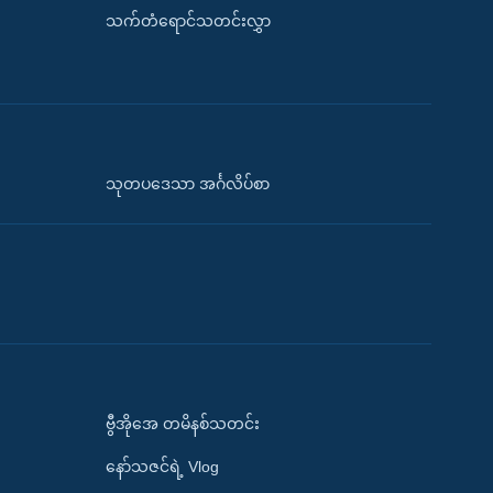
သက်တံရောင်သတင်းလွှာ
သုတပဒေသာ အင်္ဂလိပ်စာ
ဗွီအိုအေ တမိနစ်သတင်း
နော်သဇင်ရဲ့ Vlog