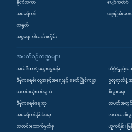
နိုင်ငံတကာ
ပေါ့ဒ်ကတ်စ်
အမေရိကန်
နေ့စဉ်အီးမေ
တရုတ်
အစ္စရေး-ပါလက်စတိုင်း
အပတ်စဉ်ကဏ္ဍများ
အယ်ဒီတာနဲ့ ဆွေးနွေးခန်း
သိပ္ပံနဲ့နည်း
ဒီမိုကရေစီ၊ လူ့အခွင့်အရေးနှင့် ခေတ်ပြိုင်ကမ္ဘာ
ဥတုရာသီနဲ့ 
သတင်းသုံးသပ်ချက်
စီးပွားရေး
ဒီမိုကရေစီရေးရာ
တပတ်အတွင်
အမေရိကန်နိုင်ငံရေး
လယ်ယာစီးပွ
သတင်းထောက်မှတ်စု
ယူကရိန်း၊ မြန