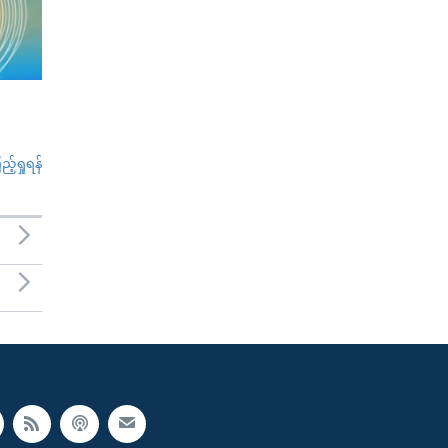
်ရှုရန်