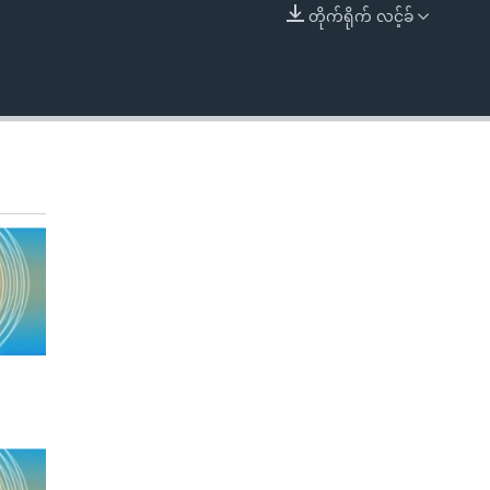
တိုက်ရိုက် လင့်ခ်
EMBED