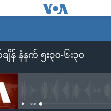
SUBSCRIBE
်ချိန် နံနက် ၅း၃၀-၆း၃၀
Apple Podcasts
Spotify
ရယူရန်
No media source currently availa
0:00