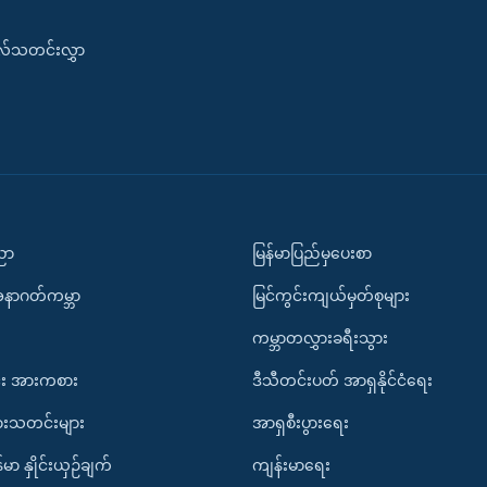
းလ်သတင်းလွှာ
ပညာ
မြန်မာပြည်မှပေးစာ
အနာဂတ်ကမ္ဘာ
မြင်ကွင်းကျယ်မှတ်စုများ
ကမ္ဘာတလွှားခရီးသွား
း အားကစား
ဒီသီတင်းပတ် အာရှနိုင်ငံရေး
ားသတင်းများ
အာရှစီးပွားရေး
်မာ နှိုင်းယှဉ်ချက်
ကျန်းမာရေး