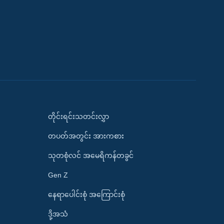
တိုင်းရင်းသတင်းလွှာ
တပတ်အတွင်း အားကစား
သုတစုံလင် အမေရိကန်တခွင်
Gen Z
နေရာပေါင်းစုံ အကြောင်းစုံ
ဒို့အသံ