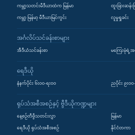
ကမ္ဘာ့သတင်းမီဒီယာထဲက မြန်မာ
ထူးခြားဆန်း
ကမ္ဘာ့ မြန်မာ့ မီဒီယာမြင်ကွင်း
လူမှုရှုခင်း
အင်္ဂလိပ်သင်ခန်းစာများ
အီဒီယံသင်ခန်းစာ
မကြေးမုံရဲ့အင
ရေဒီယို
နံနက်ပိုင်း ၆း၀၀-ရး၀၀
ညပိုင်း ၉း၀
ရုပ်သံအစီအစဉ်နှင့် ဗွီဒီယိုကဏ္ဍများ
နေ့စဉ်တီဗွီသတင်းလွှာ
မြန်မာ
ရေဒီယို ရုပ်သံအစီအစဉ်
နိုင်ငံတကာ