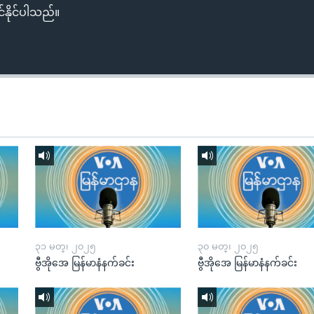
်နိုင်ပါသည်။
၃၁ မတ္၊ ၂၀၂၅
၃၀ မတ္၊ ၂၀၂၅
ဗွီအိုအေ မြန်မာနံနက်ခင်း
ဗွီအိုအေ မြန်မာနံနက်ခင်း