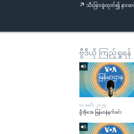
သုတပဒေသာ အင်္ဂလိပ်စာ
အ
သီးခြားခွဲထုတ်၍ နားဆင
ညွန်း
စာမျက်နှာ
သို့
ကျော်
ကြည့်
ရန်
ဗွီဒီယို ကြည့်ရှုရန်
ရှာဖွေ
ရန်
နေရာ
သို့
ကျော်
ရန်
၀၁ ဧၿပီ၊ ၂၀၂၅
ဗွီအိုအေ မြန်မာနံနက်ခင်း