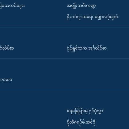
ပြားသတင်းများ
အမျိုးသမီးကဏ္ဍ
ရိုဟင်ဂျာအရေး မျှော်လင့်ချက်
်္ဂလိပ်စာ
ရုပ်ရှင်ထဲက အင်္ဂလိပ်စာ
၀-၁၀း၀၀
ရေမြေခြားမှ ရုပ်ပုံလွှာ
ပိုလီဂရပ်ဖ်.အင်ဖို