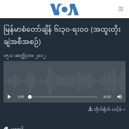
သုံး
ရ
လွယ်ကူ
မြန်မာစံတော်ချိန် ၆း၃၀-ရး၀၀ (အထူးတိုး
မူလစာမျက်နှာ
စေ
ချဲအစီအစဉ်)
မြန်မာ
သည့်
ကမ္ဘာ့သတင်းများ
Link
၁၅ ေအာက္တိုဘာ၊ ၂၀၁၂
ဗွီဒီယို
နိုင်ငံတကာ
များ
သတင်းလွတ်လပ်ခွင့်
အမေရိကန်
ပင်မ
ရပ်ဝန်းတခု လမ်းတခု အလွန်
တရုတ်
အကြောင်းအရာ
No media source currently available
သို့
အင်္ဂလိပ်စာလေ့လာမယ်
အစ္စရေး-ပါလက်စတိုင်း
0:00
30:00
ကျော်
အပတ်စဉ်ကဏ္ဍများ
အမေရိကန်သုံးအီဒီယံ
ကြည့်
တိုက်ရိုက် လင့်ခ်
ရေဒီယိုနှင့်ရုပ်သံ အချက်အလက်များ
မကြေးမုံရဲ့ အင်္ဂလိပ်စာ
ရေဒီယို
ရန်
ပင်မ
ရေဒီယို/တီဗွီအစီအစဉ်
ရုပ်ရှင်ထဲက အင်္ဂလိပ်စာ
တီဗွီ