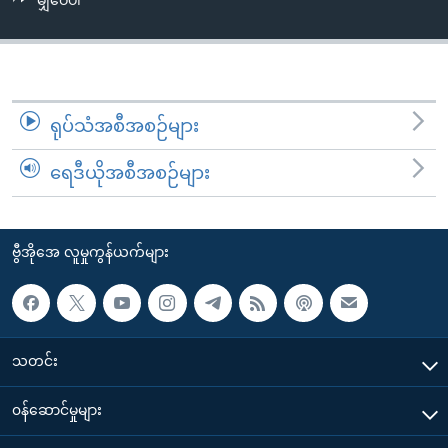
မျှဝေပါ
အ
သုတပဒေသာ အင်္ဂလိပ်စာ
ညွန်း
Learning English
စာမျက်နှာ
သို့
ဗွီအိုအေ လူမှုကွန်ယက်များ
ကျော်
ရုပ်သံအစီအစဉ်များ
ကြည့်
ရန်
ရေဒီယိုအစီအစဉ်များ
ဘာသာစကားများ
ရှာဖွေ
ရန်
နေရာ
ဗွီအိုအေ လူမှုကွန်ယက်များ
သို့
ကျော်
ရန်
သတင်း
၀န်ဆောင်မှုများ