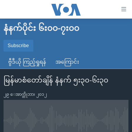
သုံး
ရ
လွယ်ကူ
နံနက်ပိုင်း ၆း၀၀-၇း၀၀
မူလစာမျက်နှာ
စေ
မြန်မာ
Subscribe
သည့်
SUBSCRIBE
ကမ္ဘာ့သတင်းများ
Link
ဗွီဒီယို ကြည့်ရှုရန်
အကြောင်း
ဗွီဒီယို
နိုင်ငံတကာ
များ
Spotify
သတင်းလွတ်လပ်ခွင့်
အမေရိကန်
ပင်မ
မြန်မာစံတော်ချိန် နံနက် ၅း၃၀-၆း၃၀
ရပ်ဝန်းတခု လမ်းတခု အလွန်
တရုတ်
အကြောင်းအရာ
ရယူရန်
သို့
၂၉ ေအာက္တိုဘာ၊ ၂၀၁၂
အင်္ဂလိပ်စာလေ့လာမယ်
အစ္စရေး-ပါလက်စတိုင်း
ကျော်
အပတ်စဉ်ကဏ္ဍများ
အမေရိကန်သုံးအီဒီယံ
ကြည့်
ရေဒီယိုနှင့်ရုပ်သံ အချက်အလက်များ
မကြေးမုံရဲ့ အင်္ဂလိပ်စာ
ရေဒီယို
ရန်
No media source currently available
ပင်မ
ရေဒီယို/တီဗွီအစီအစဉ်
ရုပ်ရှင်ထဲက အင်္ဂလိပ်စာ
တီဗွီ