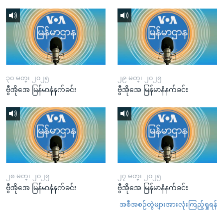
၃၀ မတ္၊ ၂၀၂၅
၂၉ မတ္၊ ၂၀၂၅
ဗွီအိုအေ မြန်မာနံနက်ခင်း
ဗွီအိုအေ မြန်မာနံနက်ခင်း
၂၈ မတ္၊ ၂၀၂၅
၂၇ မတ္၊ ၂၀၂၅
ဗွီအိုအေ မြန်မာနံနက်ခင်း
ဗွီအိုအေ မြန်မာနံနက်ခင်း
အစီအစဉ်တွဲများအားလုံးကြည့်ရှုရန်