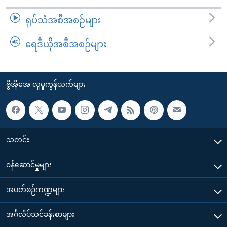
ရုပ်သံအစီအစဉ်များ
ရေဒီယိုအစီအစဉ်များ
ဗွီအိုအေ လူမှုကွန်ယက်များ
သတင်း
၀န်ဆောင်မှုများ
အပတ်စဉ်ကဏ္ဍများ
အင်္ဂလိပ်သင်ခန်းစာများ