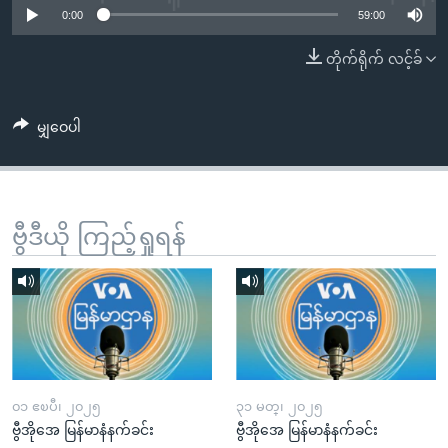
အ
0:00
59:00
သုတပဒေသာ အင်္ဂလိပ်စာ
ညွန်း
Learning English
တိုက်ရိုက် လင့်ခ်
စာမျက်နှာ
သို့
ဗွီအိုအေ လူမှုကွန်ယက်များ
ကျော်
မျှဝေပါ
ကြည့်
ရန်
ဘာသာစကားများ
ရှာဖွေ
ရန်
ဗွီဒီယို ကြည့်ရှုရန်
နေရာ
သို့
ကျော်
ရန်
၀၁ ဧၿပီ၊ ၂၀၂၅
၃၁ မတ္၊ ၂၀၂၅
ဗွီအိုအေ မြန်မာနံနက်ခင်း
ဗွီအိုအေ မြန်မာနံနက်ခင်း