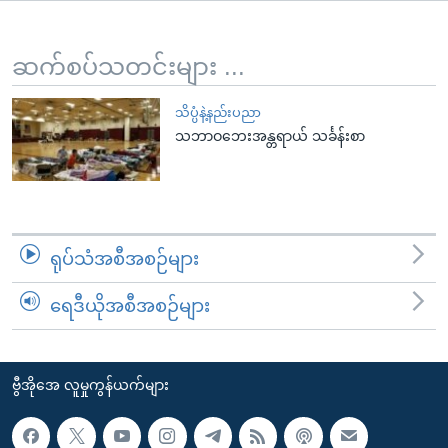
အ
သုတပဒေသာ အင်္ဂလိပ်စာ
ညွန်း
Learning English
စာမျက်နှာ
ဆက်စပ်သတင်းများ ...
သို့
ဗွီအိုအေ လူမှုကွန်ယက်များ
ကျော်
သိပ္ပံနဲ့နည်းပညာ
သဘာဝဘေးအန္တရာယ် သင်္ခန်းစာ
ကြည့်
ရန်
ဘာသာစကားများ
ရှာဖွေ
ရန်
နေရာ
ရုပ်သံအစီအစဉ်များ
သို့
ကျော်
ရေဒီယိုအစီအစဉ်များ
ရန်
ဗွီအိုအေ လူမှုကွန်ယက်များ