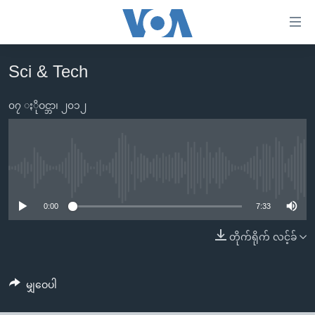
သုံး
ရ
လွယ်ကူ
Sci & Tech
မူလစာမျက်နှာ
စေ
မြန်မာ
၀၇ ႏိုဝင္ဘာ၊ ၂၀၁၂
သည့်
ကမ္ဘာ့သတင်းများ
Link
ဗွီဒီယို
နိုင်ငံတကာ
များ
သတင်းလွတ်လပ်ခွင့်
အမေရိကန်
No media source currently available
ပင်မ
ရပ်ဝန်းတခု လမ်းတခု အလွန်
တရုတ်
အကြောင်းအရာ
0:00
7:33
သို့
အင်္ဂလိပ်စာလေ့လာမယ်
အစ္စရေး-ပါလက်စတိုင်း
တိုက်ရိုက် လင့်ခ်
ကျော်
အပတ်စဉ်ကဏ္ဍများ
အမေရိကန်သုံးအီဒီယံ
ကြည့်
ရေဒီယိုနှင့်ရုပ်သံ အချက်အလက်များ
မကြေးမုံရဲ့ အင်္ဂလိပ်စာ
ရေဒီယို
ရန်
မျှဝေပါ
ပင်မ
ရေဒီယို/တီဗွီအစီအစဉ်
ရုပ်ရှင်ထဲက အင်္ဂလိပ်စာ
တီဗွီ