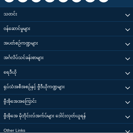
သတင်း
၀န်ဆောင်မှုများ
အပတ်စဉ်ကဏ္ဍများ
အင်္ဂလိပ်သင်ခန်းစာများ
ရေဒီယို
ရုပ်သံအစီအစဉ်နှင့် ဗွီဒီယိုကဏ္ဍများ
ဗွီအိုအေအကြောင်း
ဗွီအိုအေ မိုဘိုင်းလ်အက်ပ်များ ဒေါင်းလုတ်ယူရန်
Other Links