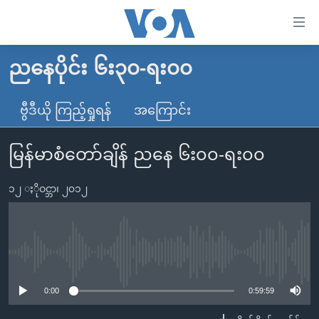
သုံး
ရ
လွယ်ကူ
ညနေပိုင်း ၆း၃၀-ရး၀၀
မူလစာမျက်နှာ
စေ
မြန်မာ
ဗွီဒီယို ကြည့်ရှုရန်
အကြောင်း
သည့်
ကမ္ဘာ့သတင်းများ
Link
မြန်မာစံတော်ချိန် ညနေ ၆း၀၀-ရး၀၀
ဗွီဒီယို
နိုင်ငံတကာ
များ
သတင်းလွတ်လပ်ခွင့်
အမေရိကန်
ပင်မ
၁၂ ႏိုဝင္ဘာ၊ ၂၀၁၂
ရပ်ဝန်းတခု လမ်းတခု အလွန်
တရုတ်
အကြောင်းအရာ
သို့
အင်္ဂလိပ်စာလေ့လာမယ်
အစ္စရေး-ပါလက်စတိုင်း
ကျော်
အပတ်စဉ်ကဏ္ဍများ
အမေရိကန်သုံးအီဒီယံ
No media source currently available
ကြည့်
ရေဒီယိုနှင့်ရုပ်သံ အချက်အလက်များ
မကြေးမုံရဲ့ အင်္ဂလိပ်စာ
ရေဒီယို
ရန်
0:00
0:59:59
ပင်မ
ရေဒီယို/တီဗွီအစီအစဉ်
ရုပ်ရှင်ထဲက အင်္ဂလိပ်စာ
တီဗွီ