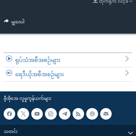
တိုက်ရိုက် လင့်ခ်
အ
သုတပဒေသာ အင်္ဂလိပ်စာ
ညွန်း
Learning English
စာမျက်နှာ
မျှဝေပါ
သို့
ဗွီအိုအေ လူမှုကွန်ယက်များ
ကျော်
ကြည့်
ရန်
ဘာသာစကားများ
ရှာဖွေ
ရုပ်သံအစီအစဉ်များ
ရန်
ရေဒီယိုအစီအစဉ်များ
နေရာ
သို့
ကျော်
ဗွီအိုအေ လူမှုကွန်ယက်များ
ရန်
သတင်း