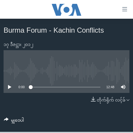
သုံး
ရ
လွယ်ကူ
Burma Forum - Kachin Conflicts
မူလစာမျက်နှာ
စေ
မြန်မာ
၁၇ ဒီဇင္ဘာ၊ ၂၀၁၂
သည့်
ကမ္ဘာ့သတင်းများ
Link
ဗွီဒီယို
နိုင်ငံတကာ
များ
သတင်းလွတ်လပ်ခွင့်
အမေရိကန်
No media source currently available
ပင်မ
ရပ်ဝန်းတခု လမ်းတခု အလွန်
တရုတ်
အကြောင်းအရာ
0:00
12:48
သို့
အင်္ဂလိပ်စာလေ့လာမယ်
အစ္စရေး-ပါလက်စတိုင်း
တိုက်ရိုက် လင့်ခ်
ကျော်
အပတ်စဉ်ကဏ္ဍများ
အမေရိကန်သုံးအီဒီယံ
ကြည့်
ရေဒီယိုနှင့်ရုပ်သံ အချက်အလက်များ
မကြေးမုံရဲ့ အင်္ဂလိပ်စာ
ရေဒီယို
ရန်
မျှဝေပါ
ပင်မ
ရေဒီယို/တီဗွီအစီအစဉ်
ရုပ်ရှင်ထဲက အင်္ဂလိပ်စာ
တီဗွီ