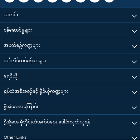
သတင်း
၀န်ဆောင်မှုများ
အပတ်စဉ်ကဏ္ဍများ
အင်္ဂလိပ်သင်ခန်းစာများ
ရေဒီယို
ရုပ်သံအစီအစဉ်နှင့် ဗွီဒီယိုကဏ္ဍများ
ဗွီအိုအေအကြောင်း
ဗွီအိုအေ မိုဘိုင်းလ်အက်ပ်များ ဒေါင်းလုတ်ယူရန်
Other Links