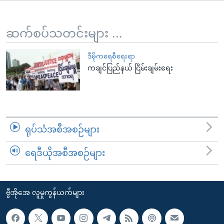
အ
သုတပဒေသာ အင်္ဂလိပ်စာ
ညွန်း
Learning English
စာမျက်နှာ
ဆက်စပ်သတင်းများ ...
သို့
ဗွီအိုအေ လူမှုကွန်ယက်များ
ကျော်
ဒီမိုကရေစီရေးရာ
ကချင်ပြည်နယ် ငြိမ်းချမ်းရေး
ကြည့်
ရန်
ဘာသာစကားများ
ရှာဖွေ
ရန်
နေရာ
ရုပ်သံအစီအစဉ်များ
သို့
ကျော်
ရေဒီယိုအစီအစဉ်များ
ရန်
ဗွီအိုအေ လူမှုကွန်ယက်များ