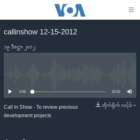
သုံး
ရ
လွယ်ကူ
callinshow 12-15-2012
မူလစာမျက်နှာ
စေ
မြန်မာ
၁၉ ဒီဇင္ဘာ၊ ၂၀၁၂
သည့်
ကမ္ဘာ့သတင်းများ
Link
ဗွီဒီယို
နိုင်ငံတကာ
များ
သတင်းလွတ်လပ်ခွင့်
အမေရိကန်
No media source currently available
ပင်မ
ရပ်ဝန်းတခု လမ်းတခု အလွန်
တရုတ်
အကြောင်းအရာ
0:00
25:52
သို့
အင်္ဂလိပ်စာလေ့လာမယ်
အစ္စရေး-ပါလက်စတိုင်း
တိုက်ရိုက် လင့်ခ်
Call In Show - To review previous
ကျော်
အပတ်စဉ်ကဏ္ဍများ
အမေရိကန်သုံးအီဒီယံ
development projects
ကြည့်
ရေဒီယိုနှင့်ရုပ်သံ အချက်အလက်များ
မကြေးမုံရဲ့ အင်္ဂလိပ်စာ
ရေဒီယို
ရန်
ပင်မ
ရေဒီယို/တီဗွီအစီအစဉ်
ရုပ်ရှင်ထဲက အင်္ဂလိပ်စာ
တီဗွီ