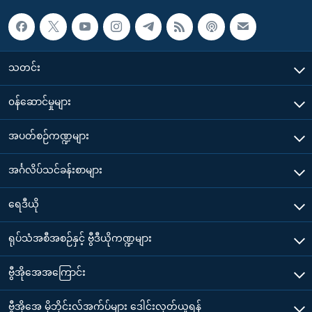
သတင်း
၀န်ဆောင်မှုများ
အပတ်စဉ်ကဏ္ဍများ
အင်္ဂလိပ်သင်ခန်းစာများ
ရေဒီယို
ရုပ်သံအစီအစဉ်နှင့် ဗွီဒီယိုကဏ္ဍများ
ဗွီအိုအေအကြောင်း
ဗွီအိုအေ မိုဘိုင်းလ်အက်ပ်များ ဒေါင်းလုတ်ယူရန်