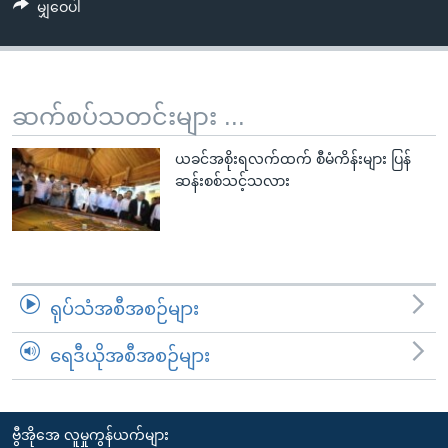
အ
မျှဝေပါ
သုတပဒေသာ အင်္ဂလိပ်စာ
ညွန်း
Learning English
စာမျက်နှာ
သို့
ဗွီအိုအေ လူမှုကွန်ယက်များ
ဆက်စပ်သတင်းများ ...
ကျော်
ကြည့်
ယခင်အစိုးရလက်ထက် စီမံကိန်းများ ပြန်
ရန်
ဆန်းစစ်သင့်သလား
ဘာသာစကားများ
ရှာဖွေ
ရန်
နေရာ
သို့
ကျော်
ရုပ်သံအစီအစဉ်များ
ရန်
ရေဒီယိုအစီအစဉ်များ
ဗွီအိုအေ လူမှုကွန်ယက်များ