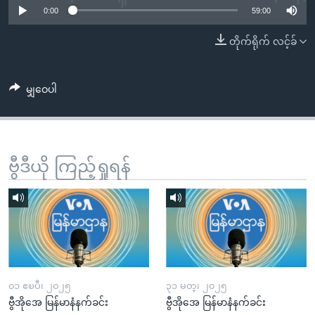
အ
0:00
59:00
သုတပဒေသာ အင်္ဂလိပ်စာ
ညွန်း
Learning English
တိုက်ရိုက် လင့်ခ်
စာမျက်နှာ
သို့
ဗွီအိုအေ လူမှုကွန်ယက်များ
ကျော်
မျှဝေပါ
ကြည့်
ရန်
ဘာသာစကားများ
ရှာဖွေ
ရန်
ဗွီဒီယို ကြည့်ရှုရန်
နေရာ
သို့
ကျော်
ရန်
၀၁ ဧၿပီ၊ ၂၀၂၅
၃၁ မတ္၊ ၂၀၂၅
ဗွီအိုအေ မြန်မာနံနက်ခင်း
ဗွီအိုအေ မြန်မာနံနက်ခင်း