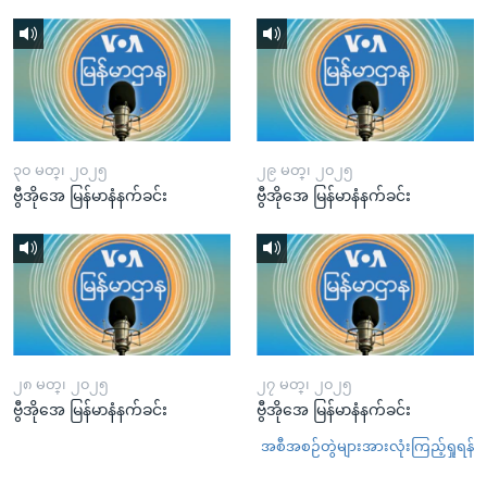
၃၀ မတ္၊ ၂၀၂၅
၂၉ မတ္၊ ၂၀၂၅
ဗွီအိုအေ မြန်မာနံနက်ခင်း
ဗွီအိုအေ မြန်မာနံနက်ခင်း
၂၈ မတ္၊ ၂၀၂၅
၂၇ မတ္၊ ၂၀၂၅
ဗွီအိုအေ မြန်မာနံနက်ခင်း
ဗွီအိုအေ မြန်မာနံနက်ခင်း
အစီအစဉ်တွဲများအားလုံးကြည့်ရှုရန်