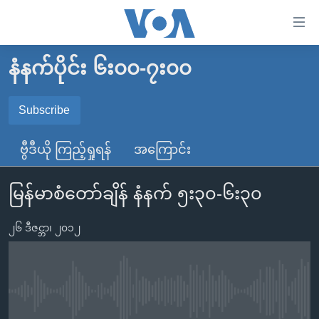
သုံး
ရ
လွယ်ကူ
နံနက်ပိုင်း ၆း၀၀-၇း၀၀
မူလစာမျက်နှာ
စေ
မြန်မာ
Subscribe
သည့်
SUBSCRIBE
ကမ္ဘာ့သတင်းများ
Link
ဗွီဒီယို ကြည့်ရှုရန်
အကြောင်း
ဗွီဒီယို
နိုင်ငံတကာ
များ
Spotify
သတင်းလွတ်လပ်ခွင့်
အမေရိကန်
ပင်မ
မြန်မာစံတော်ချိန် နံနက် ၅း၃၀-၆း၃၀
ရပ်ဝန်းတခု လမ်းတခု အလွန်
တရုတ်
အကြောင်းအရာ
ရယူရန်
သို့
၂၆ ဒီဇင္ဘာ၊ ၂၀၁၂
အင်္ဂလိပ်စာလေ့လာမယ်
အစ္စရေး-ပါလက်စတိုင်း
ကျော်
အပတ်စဉ်ကဏ္ဍများ
အမေရိကန်သုံးအီဒီယံ
ကြည့်
ရေဒီယိုနှင့်ရုပ်သံ အချက်အလက်များ
မကြေးမုံရဲ့ အင်္ဂလိပ်စာ
ရေဒီယို
ရန်
No media source currently available
ပင်မ
ရေဒီယို/တီဗွီအစီအစဉ်
ရုပ်ရှင်ထဲက အင်္ဂလိပ်စာ
တီဗွီ