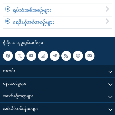
ရုပ်သံအစီအစဉ်များ
ရေဒီယိုအစီအစဉ်များ
ဗွီအိုအေ လူမှုကွန်ယက်များ
သတင်း
၀န်ဆောင်မှုများ
အပတ်စဉ်ကဏ္ဍများ
အင်္ဂလိပ်သင်ခန်းစာများ