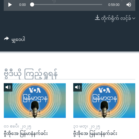
အ
0:00
0:59:00
သုတပဒေသာ အင်္ဂလိပ်စာ
ညွန်း
Learning English
တိုက်ရိုက် လင့်ခ်
စာမျက်နှာ
သို့
ဗွီအိုအေ လူမှုကွန်ယက်များ
ကျော်
မျှဝေပါ
ကြည့်
ရန်
ဘာသာစကားများ
ရှာဖွေ
ရန်
ဗွီဒီယို ကြည့်ရှုရန်
နေရာ
သို့
ကျော်
ရန်
၀၁ ဧၿပီ၊ ၂၀၂၅
၃၁ မတ္၊ ၂၀၂၅
ဗွီအိုအေ မြန်မာနံနက်ခင်း
ဗွီအိုအေ မြန်မာနံနက်ခင်း