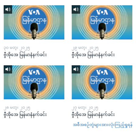
၃၀ မတ္၊ ၂၀၂၅
၂၉ မတ္၊ ၂၀၂၅
ဗွီအိုအေ မြန်မာနံနက်ခင်း
ဗွီအိုအေ မြန်မာနံနက်ခင်း
၂၈ မတ္၊ ၂၀၂၅
၂၇ မတ္၊ ၂၀၂၅
ဗွီအိုအေ မြန်မာနံနက်ခင်း
ဗွီအိုအေ မြန်မာနံနက်ခင်း
အစီအစဉ်တွဲများအားလုံးကြည့်ရှုရန်