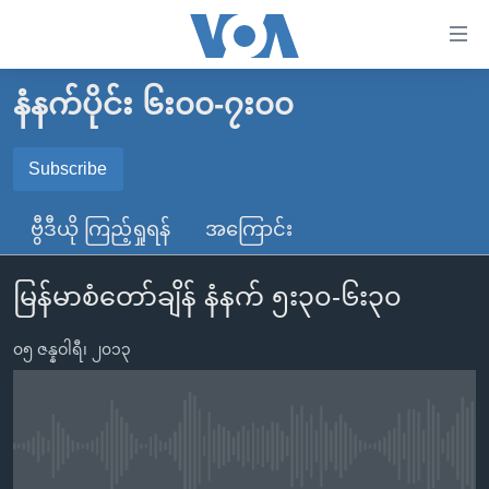
သုံး
ရ
လွယ်ကူ
နံနက်ပိုင်း ၆း၀၀-၇း၀၀
မူလစာမျက်နှာ
စေ
မြန်မာ
Subscribe
သည့်
SUBSCRIBE
ကမ္ဘာ့သတင်းများ
Link
ဗွီဒီယို ကြည့်ရှုရန်
အကြောင်း
ဗွီဒီယို
နိုင်ငံတကာ
များ
Spotify
သတင်းလွတ်လပ်ခွင့်
အမေရိကန်
ပင်မ
မြန်မာစံတော်ချိန် နံနက် ၅း၃၀-၆း၃၀
ရပ်ဝန်းတခု လမ်းတခု အလွန်
တရုတ်
အကြောင်းအရာ
ရယူရန်
သို့
၀၅ ဇန္နဝါရီ၊ ၂၀၁၃
အင်္ဂလိပ်စာလေ့လာမယ်
အစ္စရေး-ပါလက်စတိုင်း
ကျော်
အပတ်စဉ်ကဏ္ဍများ
အမေရိကန်သုံးအီဒီယံ
ကြည့်
ရေဒီယိုနှင့်ရုပ်သံ အချက်အလက်များ
မကြေးမုံရဲ့ အင်္ဂလိပ်စာ
ရေဒီယို
ရန်
No media source currently available
ပင်မ
ရေဒီယို/တီဗွီအစီအစဉ်
ရုပ်ရှင်ထဲက အင်္ဂလိပ်စာ
တီဗွီ