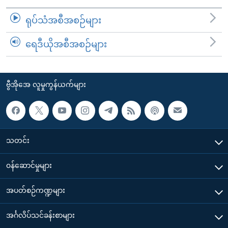
ရုပ်သံအစီအစဉ်များ
ရေဒီယိုအစီအစဉ်များ
ဗွီအိုအေ လူမှုကွန်ယက်များ
သတင်း
၀န်ဆောင်မှုများ
အပတ်စဉ်ကဏ္ဍများ
အင်္ဂလိပ်သင်ခန်းစာများ