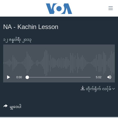
သုံး
ရ
လွယ်ကူ
NA - Kachin Lesson
မူလစာမျက်နှာ
စေ
မြန်မာ
၁၂ ဇန္နဝါရီ၊ ၂၀၁၃
သည့်
ကမ္ဘာ့သတင်းများ
Link
ဗွီဒီယို
နိုင်ငံတကာ
များ
သတင်းလွတ်လပ်ခွင့်
အမေရိကန်
No media source currently available
ပင်မ
ရပ်ဝန်းတခု လမ်းတခု အလွန်
တရုတ်
အကြောင်းအရာ
0:00
5:02
သို့
အင်္ဂလိပ်စာလေ့လာမယ်
အစ္စရေး-ပါလက်စတိုင်း
တိုက်ရိုက် လင့်ခ်
ကျော်
အပတ်စဉ်ကဏ္ဍများ
အမေရိကန်သုံးအီဒီယံ
ကြည့်
ရေဒီယိုနှင့်ရုပ်သံ အချက်အလက်များ
မကြေးမုံရဲ့ အင်္ဂလိပ်စာ
ရေဒီယို
ရန်
မျှဝေပါ
ပင်မ
ရေဒီယို/တီဗွီအစီအစဉ်
ရုပ်ရှင်ထဲက အင်္ဂလိပ်စာ
တီဗွီ