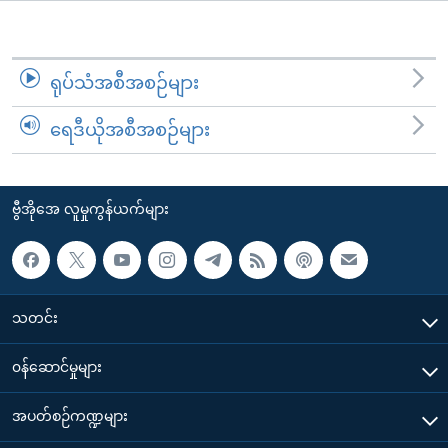
အ
သုတပဒေသာ အင်္ဂလိပ်စာ
ညွန်း
Learning English
စာမျက်နှာ
ရုပ်သံအစီအစဉ်များ
သို့
ဗွီအိုအေ လူမှုကွန်ယက်များ
ကျော်
ရေဒီယိုအစီအစဉ်များ
ကြည့်
ရန်
ဘာသာစကားများ
ရှာဖွေ
ဗွီအိုအေ လူမှုကွန်ယက်များ
ရန်
နေရာ
သို့
ကျော်
သတင်း
ရန်
၀န်ဆောင်မှုများ
အပတ်စဉ်ကဏ္ဍများ