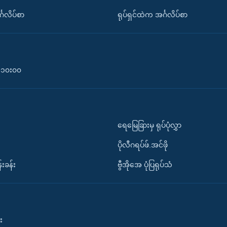
်္ဂလိပ်စာ
ရုပ်ရှင်ထဲက အင်္ဂလိပ်စာ
၀-၁၀း၀၀
ရေမြေခြားမှ ရုပ်ပုံလွှာ
ပိုလီဂရပ်ဖ်.အင်ဖို
်းခန်း
ဗွီအိုအေ ပုံပြရုပ်သံ
း