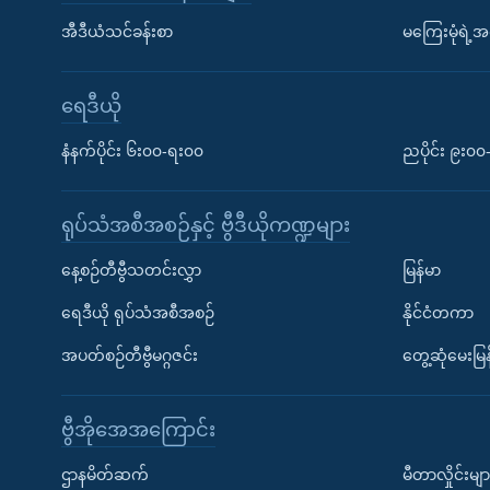
အီဒီယံသင်ခန်းစာ
မကြေးမုံရဲ့အင
ရေဒီယို
နံနက်ပိုင်း ၆း၀၀-ရး၀၀
ညပိုင်း ၉း၀
ရုပ်သံအစီအစဉ်နှင့် ဗွီဒီယိုကဏ္ဍများ
နေ့စဉ်တီဗွီသတင်းလွှာ
မြန်မာ
ရေဒီယို ရုပ်သံအစီအစဉ်
နိုင်ငံတကာ
အပတ်စဉ်တီဗွီမဂ္ဂဇင်း
တွေ့ဆုံမေးမြန
ဗွီအိုအေအကြောင်း
ဌာနမိတ်ဆက်
မီတာလှိုင်းမျာ