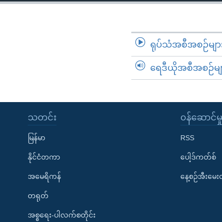
သုတပဒေသာ အင်္ဂလိပ်စာ
အ
ညွန်း
စာမျက်နှာ
သို့
ရုပ်သံအစီအစဉ်မျာ
ကျော်
ရေဒီယိုအစီအစဉ်မျ
ကြည့်
ရန်
ရှာဖွေ
ရန်
သတင်း
၀န်ဆောင်မှ
နေရာ
သို့
မြန်မာ
RSS
ကျော်
နိုင်ငံတကာ
ပေါ့ဒ်ကတ်စ်
ရန်
အမေရိကန်
နေ့စဉ်အီးမေ
တရုတ်
အစ္စရေး-ပါလက်စတိုင်း