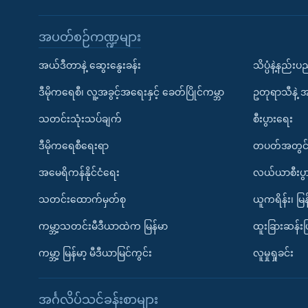
အပတ်စဉ်ကဏ္ဍများ
အယ်ဒီတာနဲ့ ဆွေးနွေးခန်း
သိပ္ပံနဲ့နည်း
ဒီမိုကရေစီ၊ လူ့အခွင့်အရေးနှင့် ခေတ်ပြိုင်ကမ္ဘာ
ဥတုရာသီနဲ့ 
သတင်းသုံးသပ်ချက်
စီးပွားရေး
ဒီမိုကရေစီရေးရာ
တပတ်အတွင်
အမေရိကန်နိုင်ငံရေး
လယ်ယာစီးပွ
သတင်းထောက်မှတ်စု
ယူကရိန်း၊ မြန
ကမ္ဘာ့သတင်းမီဒီယာထဲက မြန်မာ
ထူးခြားဆန်း
ကမ္ဘာ့ မြန်မာ့ မီဒီယာမြင်ကွင်း
လူမှုရှုခင်း
အင်္ဂလိပ်သင်ခန်းစာများ