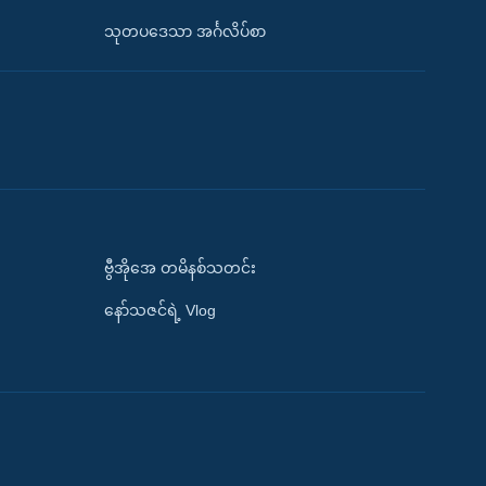
သုတပဒေသာ အင်္ဂလိပ်စာ
ဗွီအိုအေ တမိနစ်သတင်း
နော်သဇင်ရဲ့ Vlog