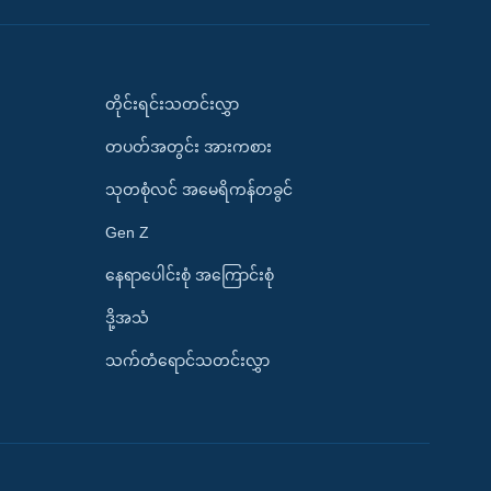
တိုင်းရင်းသတင်းလွှာ
တပတ်အတွင်း အားကစား
သုတစုံလင် အမေရိကန်တခွင်
Gen Z
နေရာပေါင်းစုံ အကြောင်းစုံ
ဒို့အသံ
သက်တံရောင်သတင်းလွှာ