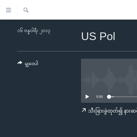
သုံး
ရ
ရှာဖွေ
လွယ်ကူ
မူလစာမျက်နှာ
၁၆ ဇန္နဝါရီ၊ ၂၀၁၃
ရ
US Pol
စေ
မြန်မာ
လာ
သည့်
ဒ်
ကမ္ဘာ့သတင်းများ
Link
ဗွီဒီယို
နိုင်ငံတကာ
မျှဝေပါ
များ
သတင်းလွတ်လပ်ခွင့်
အမေရိကန်
ပင်မ
ရပ်ဝန်းတခု လမ်းတခု အလွန်
တရုတ်
အကြောင်းအရာ
အင်္ဂလိပ်စာလေ့လာမယ်
အစ္စရေး-ပါလက်စတိုင်း
သို့
0:00
အပတ်စဉ်ကဏ္ဍများ
အမေရိကန်သုံးအီဒီယံ
ကျော်
သီးခြားခွဲထုတ်၍ နားဆင
ကြည့်
ရေဒီယိုနှင့်ရုပ်သံ အချက်အလက်များ
မကြေးမုံရဲ့ အင်္ဂလိပ်စာ
ရေဒီယို
ရန်
ရေဒီယို/တီဗွီအစီအစဉ်
ရုပ်ရှင်ထဲက အင်္ဂလိပ်စာ
တီဗွီ
ပင်မ