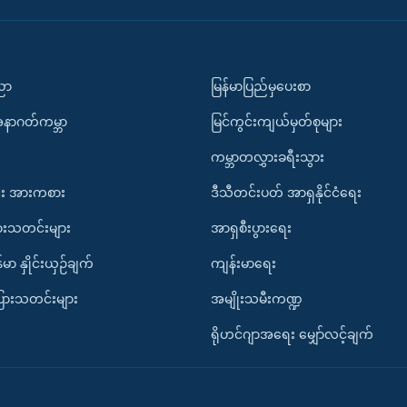
ပညာ
မြန်မာပြည်မှပေးစာ
အနာဂတ်ကမ္ဘာ
မြင်ကွင်းကျယ်မှတ်စုများ
ကမ္ဘာတလွှားခရီးသွား
း အားကစား
ဒီသီတင်းပတ် အာရှနိုင်ငံရေး
ားသတင်းများ
အာရှစီးပွားရေး
်မာ နှိုင်းယှဉ်ချက်
ကျန်းမာရေး
ပြားသတင်းများ
အမျိုးသမီးကဏ္ဍ
ရိုဟင်ဂျာအရေး မျှော်လင့်ချက်