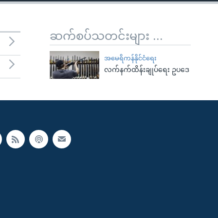
ဆက်စပ်သတင်းများ ...
အမေရိကန်နိုင်ငံရေး
လက်နက်ထိန်းချုပ်ရေး ဥပဒေ