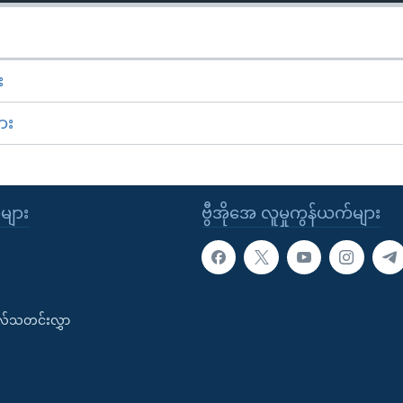
း
ား
ုများ
ဗွီအိုအေ လူမှုကွန်ယက်များ
းလ်သတင်းလွှာ