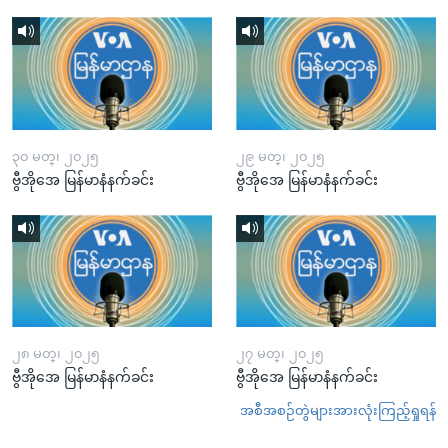
၃၀ မတ္၊ ၂၀၂၅
၂၉ မတ္၊ ၂၀၂၅
ဗွီအိုအေ မြန်မာနံနက်ခင်း
ဗွီအိုအေ မြန်မာနံနက်ခင်း
၂၈ မတ္၊ ၂၀၂၅
၂၇ မတ္၊ ၂၀၂၅
ဗွီအိုအေ မြန်မာနံနက်ခင်း
ဗွီအိုအေ မြန်မာနံနက်ခင်း
အစီအစဉ်တွဲများအားလုံးကြည့်ရှုရန်