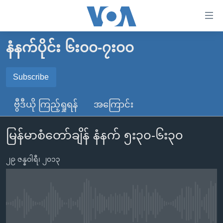
သုံး
ရ
လွယ်ကူ
နံနက်ပိုင်း ၆း၀၀-၇း၀၀
မူလစာမျက်နှာ
စေ
မြန်မာ
Subscribe
သည့်
SUBSCRIBE
ကမ္ဘာ့သတင်းများ
Link
ဗွီဒီယို ကြည့်ရှုရန်
အကြောင်း
ဗွီဒီယို
နိုင်ငံတကာ
များ
Spotify
သတင်းလွတ်လပ်ခွင့်
အမေရိကန်
ပင်မ
မြန်မာစံတော်ချိန် နံနက် ၅း၃၀-၆း၃၀
ရပ်ဝန်းတခု လမ်းတခု အလွန်
တရုတ်
အကြောင်းအရာ
ရယူရန်
သို့
၂၉ ဇန္နဝါရီ၊ ၂၀၁၃
အင်္ဂလိပ်စာလေ့လာမယ်
အစ္စရေး-ပါလက်စတိုင်း
ကျော်
အပတ်စဉ်ကဏ္ဍများ
အမေရိကန်သုံးအီဒီယံ
ကြည့်
ရေဒီယိုနှင့်ရုပ်သံ အချက်အလက်များ
မကြေးမုံရဲ့ အင်္ဂလိပ်စာ
ရေဒီယို
ရန်
No media source currently available
ပင်မ
ရေဒီယို/တီဗွီအစီအစဉ်
ရုပ်ရှင်ထဲက အင်္ဂလိပ်စာ
တီဗွီ