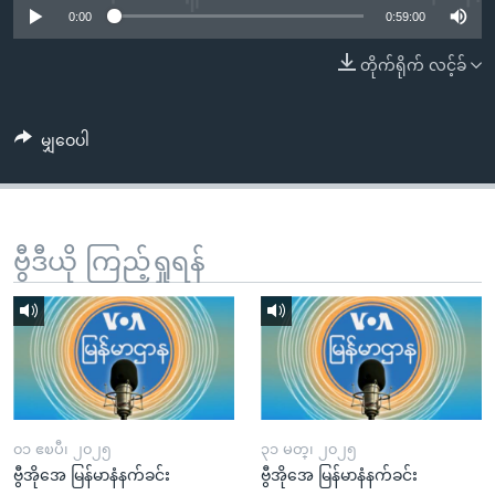
အ
0:00
0:59:00
သုတပဒေသာ အင်္ဂလိပ်စာ
ညွန်း
Learning English
တိုက်ရိုက် လင့်ခ်
စာမျက်နှာ
သို့
ဗွီအိုအေ လူမှုကွန်ယက်များ
ကျော်
မျှဝေပါ
ကြည့်
ရန်
ဘာသာစကားများ
ရှာဖွေ
ရန်
ဗွီဒီယို ကြည့်ရှုရန်
နေရာ
သို့
ကျော်
ရန်
၀၁ ဧၿပီ၊ ၂၀၂၅
၃၁ မတ္၊ ၂၀၂၅
ဗွီအိုအေ မြန်မာနံနက်ခင်း
ဗွီအိုအေ မြန်မာနံနက်ခင်း