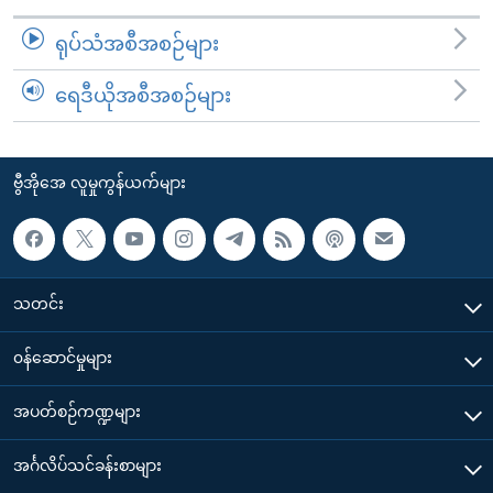
ရုပ်သံအစီအစဉ်များ
ရေဒီယိုအစီအစဉ်များ
ဗွီအိုအေ လူမှုကွန်ယက်များ
သတင်း
၀န်ဆောင်မှုများ
အပတ်စဉ်ကဏ္ဍများ
အင်္ဂလိပ်သင်ခန်းစာများ