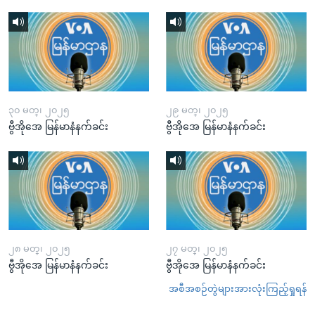
၃၀ မတ္၊ ၂၀၂၅
၂၉ မတ္၊ ၂၀၂၅
ဗွီအိုအေ မြန်မာနံနက်ခင်း
ဗွီအိုအေ မြန်မာနံနက်ခင်း
၂၈ မတ္၊ ၂၀၂၅
၂၇ မတ္၊ ၂၀၂၅
ဗွီအိုအေ မြန်မာနံနက်ခင်း
ဗွီအိုအေ မြန်မာနံနက်ခင်း
အစီအစဉ်တွဲများအားလုံးကြည့်ရှုရန်