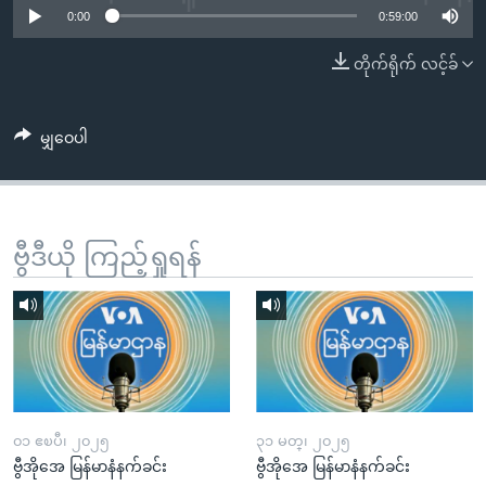
အ
0:00
0:59:00
သုတပဒေသာ အင်္ဂလိပ်စာ
ညွန်း
Learning English
တိုက်ရိုက် လင့်ခ်
စာမျက်နှာ
သို့
ဗွီအိုအေ လူမှုကွန်ယက်များ
ကျော်
မျှဝေပါ
ကြည့်
ရန်
ဘာသာစကားများ
ရှာဖွေ
ရန်
ဗွီဒီယို ကြည့်ရှုရန်
နေရာ
သို့
ကျော်
ရန်
၀၁ ဧၿပီ၊ ၂၀၂၅
၃၁ မတ္၊ ၂၀၂၅
ဗွီအိုအေ မြန်မာနံနက်ခင်း
ဗွီအိုအေ မြန်မာနံနက်ခင်း