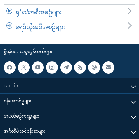
ရုပ်သံအစီအစဉ်များ
ရေဒီယိုအစီအစဉ်များ
ဗွီအိုအေ လူမှုကွန်ယက်များ
သတင်း
၀န်ဆောင်မှုများ
အပတ်စဉ်ကဏ္ဍများ
အင်္ဂလိပ်သင်ခန်းစာများ