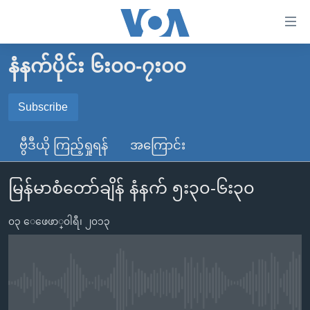
သုံး
ရ
လွယ်ကူ
နံနက်ပိုင်း ၆း၀၀-၇း၀၀
မူလစာမျက်နှာ
စေ
မြန်မာ
Subscribe
သည့်
SUBSCRIBE
ကမ္ဘာ့သတင်းများ
Link
ဗွီဒီယို ကြည့်ရှုရန်
အကြောင်း
ဗွီဒီယို
နိုင်ငံတကာ
များ
Spotify
သတင်းလွတ်လပ်ခွင့်
အမေရိကန်
ပင်မ
မြန်မာစံတော်ချိန် နံနက် ၅း၃၀-၆း၃၀
ရပ်ဝန်းတခု လမ်းတခု အလွန်
တရုတ်
အကြောင်းအရာ
ရယူရန်
သို့
၀၃ ေဖေဖာ္၀ါရီ၊ ၂၀၁၃
အင်္ဂလိပ်စာလေ့လာမယ်
အစ္စရေး-ပါလက်စတိုင်း
ကျော်
အပတ်စဉ်ကဏ္ဍများ
အမေရိကန်သုံးအီဒီယံ
ကြည့်
ရေဒီယိုနှင့်ရုပ်သံ အချက်အလက်များ
မကြေးမုံရဲ့ အင်္ဂလိပ်စာ
ရေဒီယို
ရန်
No media source currently available
ပင်မ
ရေဒီယို/တီဗွီအစီအစဉ်
ရုပ်ရှင်ထဲက အင်္ဂလိပ်စာ
တီဗွီ