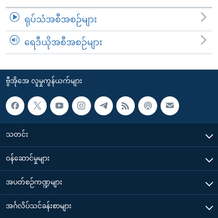
ရုပ်သံအစီအစဉ်များ
ရေဒီယိုအစီအစဉ်များ
ဗွီအိုအေ လူမှုကွန်ယက်များ
သတင်း
၀န်ဆောင်မှုများ
အပတ်စဉ်ကဏ္ဍများ
အင်္ဂလိပ်သင်ခန်းစာများ