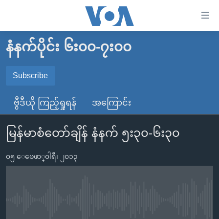
သုံး
ရ
လွယ်ကူ
နံနက်ပိုင်း ၆း၀၀-၇း၀၀
မူလစာမျက်နှာ
စေ
မြန်မာ
Subscribe
သည့်
SUBSCRIBE
ကမ္ဘာ့သတင်းများ
Link
ဗွီဒီယို ကြည့်ရှုရန်
အကြောင်း
ဗွီဒီယို
နိုင်ငံတကာ
များ
Spotify
သတင်းလွတ်လပ်ခွင့်
အမေရိကန်
ပင်မ
မြန်မာစံတော်ချိန် နံနက် ၅း၃၀-၆း၃၀
ရပ်ဝန်းတခု လမ်းတခု အလွန်
တရုတ်
အကြောင်းအရာ
ရယူရန်
သို့
၀၅ ေဖေဖာ္၀ါရီ၊ ၂၀၁၃
အင်္ဂလိပ်စာလေ့လာမယ်
အစ္စရေး-ပါလက်စတိုင်း
ကျော်
အပတ်စဉ်ကဏ္ဍများ
အမေရိကန်သုံးအီဒီယံ
ကြည့်
ရေဒီယိုနှင့်ရုပ်သံ အချက်အလက်များ
မကြေးမုံရဲ့ အင်္ဂလိပ်စာ
ရေဒီယို
ရန်
No media source currently available
ပင်မ
ရေဒီယို/တီဗွီအစီအစဉ်
ရုပ်ရှင်ထဲက အင်္ဂလိပ်စာ
တီဗွီ