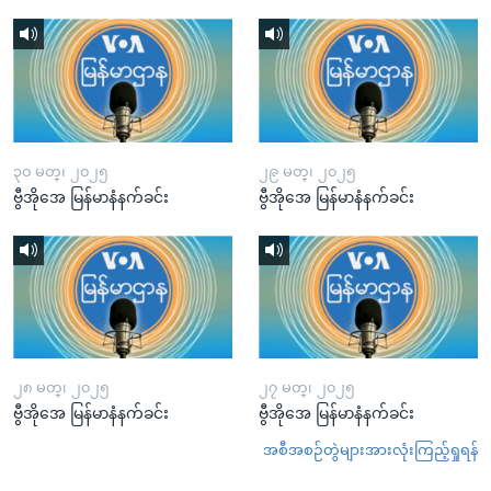
၃၀ မတ္၊ ၂၀၂၅
၂၉ မတ္၊ ၂၀၂၅
ဗွီအိုအေ မြန်မာနံနက်ခင်း
ဗွီအိုအေ မြန်မာနံနက်ခင်း
၂၈ မတ္၊ ၂၀၂၅
၂၇ မတ္၊ ၂၀၂၅
ဗွီအိုအေ မြန်မာနံနက်ခင်း
ဗွီအိုအေ မြန်မာနံနက်ခင်း
အစီအစဉ်တွဲများအားလုံးကြည့်ရှုရန်