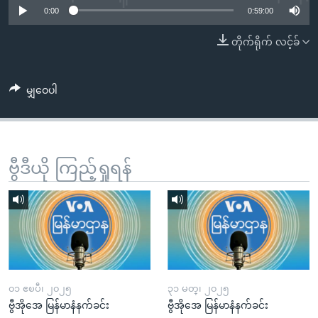
အ
0:00
0:59:00
သုတပဒေသာ အင်္ဂလိပ်စာ
ညွန်း
Learning English
တိုက်ရိုက် လင့်ခ်
စာမျက်နှာ
သို့
ဗွီအိုအေ လူမှုကွန်ယက်များ
ကျော်
မျှဝေပါ
ကြည့်
ရန်
ဘာသာစကားများ
ရှာဖွေ
ရန်
ဗွီဒီယို ကြည့်ရှုရန်
နေရာ
သို့
ကျော်
ရန်
၀၁ ဧၿပီ၊ ၂၀၂၅
၃၁ မတ္၊ ၂၀၂၅
ဗွီအိုအေ မြန်မာနံနက်ခင်း
ဗွီအိုအေ မြန်မာနံနက်ခင်း