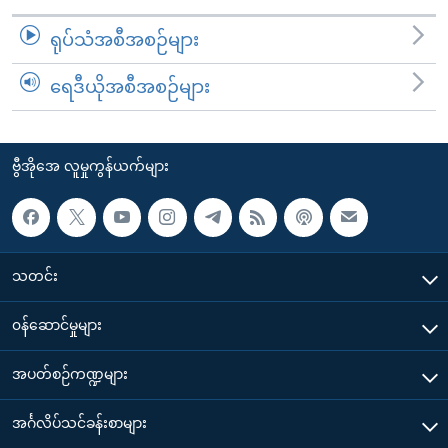
ရုပ်သံအစီအစဉ်များ
ရေဒီယိုအစီအစဉ်များ
ဗွီအိုအေ လူမှုကွန်ယက်များ
သတင်း
၀န်ဆောင်မှုများ
အပတ်စဉ်ကဏ္ဍများ
အင်္ဂလိပ်သင်ခန်းစာများ