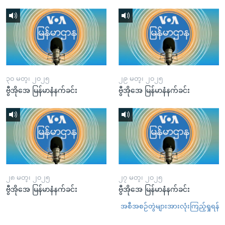
၃၀ မတ္၊ ၂၀၂၅
၂၉ မတ္၊ ၂၀၂၅
ဗွီအိုအေ မြန်မာနံနက်ခင်း
ဗွီအိုအေ မြန်မာနံနက်ခင်း
၂၈ မတ္၊ ၂၀၂၅
၂၇ မတ္၊ ၂၀၂၅
ဗွီအိုအေ မြန်မာနံနက်ခင်း
ဗွီအိုအေ မြန်မာနံနက်ခင်း
အစီအစဉ်တွဲများအားလုံးကြည့်ရှုရန်