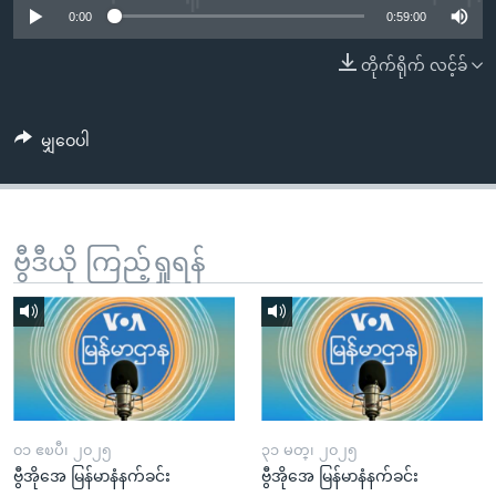
အ
0:00
0:59:00
သုတပဒေသာ အင်္ဂလိပ်စာ
ညွန်း
Learning English
တိုက်ရိုက် လင့်ခ်
စာမျက်နှာ
သို့
ဗွီအိုအေ လူမှုကွန်ယက်များ
ကျော်
မျှဝေပါ
ကြည့်
ရန်
ဘာသာစကားများ
ရှာဖွေ
ရန်
ဗွီဒီယို ကြည့်ရှုရန်
နေရာ
သို့
ကျော်
ရန်
၀၁ ဧၿပီ၊ ၂၀၂၅
၃၁ မတ္၊ ၂၀၂၅
ဗွီအိုအေ မြန်မာနံနက်ခင်း
ဗွီအိုအေ မြန်မာနံနက်ခင်း