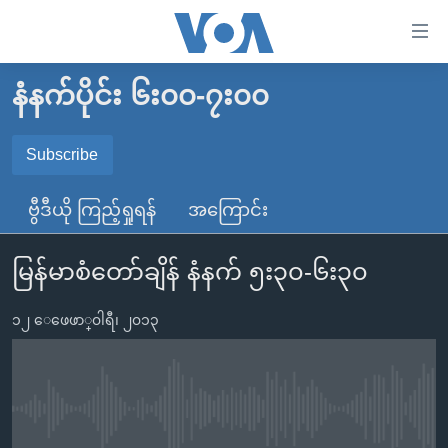
သုံး
ရ
လွယ်ကူ
နံနက်ပိုင်း ၆း၀၀-၇း၀၀
မူလစာမျက်နှာ
စေ
မြန်မာ
Subscribe
သည့်
SUBSCRIBE
ကမ္ဘာ့သတင်းများ
Link
ဗွီဒီယို ကြည့်ရှုရန်
အကြောင်း
ဗွီဒီယို
နိုင်ငံတကာ
များ
Spotify
သတင်းလွတ်လပ်ခွင့်
အမေရိကန်
ပင်မ
မြန်မာစံတော်ချိန် နံနက် ၅း၃၀-၆း၃၀
ရပ်ဝန်းတခု လမ်းတခု အလွန်
တရုတ်
အကြောင်းအရာ
ရယူရန်
သို့
၁၂ ေဖေဖာ္၀ါရီ၊ ၂၀၁၃
အင်္ဂလိပ်စာလေ့လာမယ်
အစ္စရေး-ပါလက်စတိုင်း
ကျော်
အပတ်စဉ်ကဏ္ဍများ
အမေရိကန်သုံးအီဒီယံ
ကြည့်
ရေဒီယိုနှင့်ရုပ်သံ အချက်အလက်များ
မကြေးမုံရဲ့ အင်္ဂလိပ်စာ
ရေဒီယို
ရန်
No media source currently available
ပင်မ
ရေဒီယို/တီဗွီအစီအစဉ်
ရုပ်ရှင်ထဲက အင်္ဂလိပ်စာ
တီဗွီ