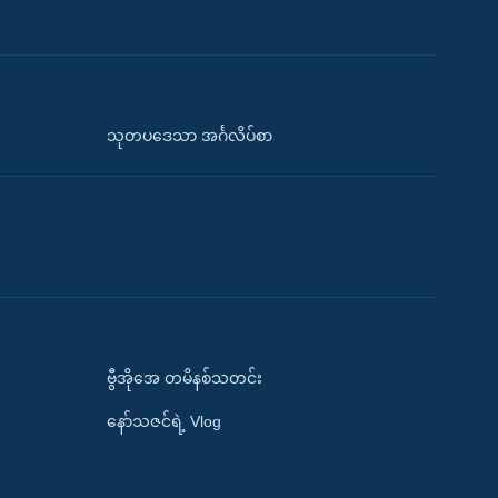
သုတပဒေသာ အင်္ဂလိပ်စာ
ဗွီအိုအေ တမိနစ်သတင်း
နော်သဇင်ရဲ့ Vlog