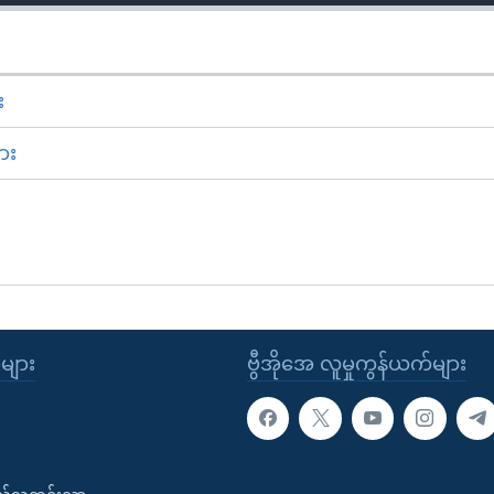
း
ား
ုများ
ဗွီအိုအေ လူမှုကွန်ယက်များ