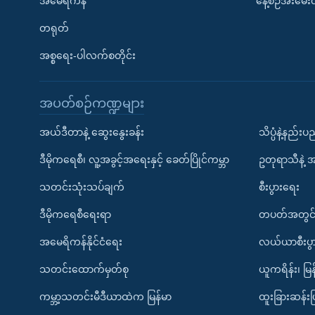
အမေရိကန်
နေ့စဉ်အီးမေ
တရုတ်
အစ္စရေး-ပါလက်စတိုင်း
အပတ်စဉ်ကဏ္ဍများ
အယ်ဒီတာနဲ့ ဆွေးနွေးခန်း
သိပ္ပံနဲ့နည်း
ဒီမိုကရေစီ၊ လူ့အခွင့်အရေးနှင့် ခေတ်ပြိုင်ကမ္ဘာ
ဥတုရာသီနဲ့ 
သတင်းသုံးသပ်ချက်
စီးပွားရေး
ဒီမိုကရေစီရေးရာ
တပတ်အတွင်
အမေရိကန်နိုင်ငံရေး
လယ်ယာစီးပွ
သတင်းထောက်မှတ်စု
ယူကရိန်း၊ မြန
ကမ္ဘာ့သတင်းမီဒီယာထဲက မြန်မာ
ထူးခြားဆန်း