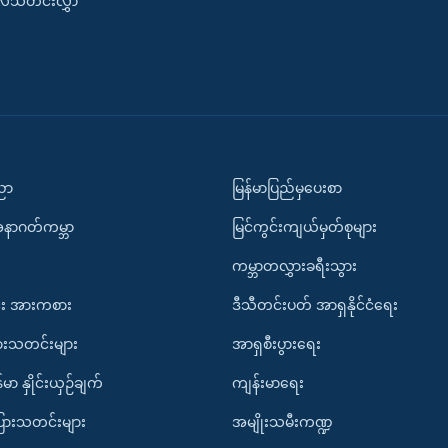
းလ်သတင်းလွှာ
ပညာ
မြန်မာပြည်မှပေးစာ
အနာဂတ်ကမ္ဘာ
မြင်ကွင်းကျယ်မှတ်စုများ
ကမ္ဘာတလွှားခရီးသွား
း အားကစား
ဒီသီတင်းပတ် အာရှနိုင်ငံရေး
ားသတင်းများ
အာရှစီးပွားရေး
်မာ နှိုင်းယှဉ်ချက်
ကျန်းမာရေး
ပြားသတင်းများ
အမျိုးသမီးကဏ္ဍ