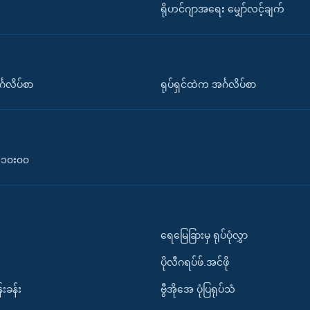
ရိုဟင်ဂျာအရေး မျှော်လင့်ချက်
်္ဂလိပ်စာ
ရုပ်ရှင်ထဲက အင်္ဂလိပ်စာ
၀-၁၀း၀၀
ရေမြေခြားမှ ရုပ်ပုံလွှာ
ပိုလီဂရပ်ဖ်.အင်ဖို
်းခန်း
ဗွီအိုအေ ပုံပြရုပ်သံ