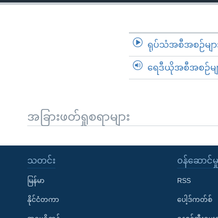
သုတပဒေသာ အင်္ဂလိပ်စာ
အ
ညွန်း
စာမျက်နှာ
သို့
ရုပ်သံအစီအစဉ်မျာ
ကျော်
ရေဒီယိုအစီအစဉ်မျ
ကြည့်
ရန်
ရှာဖွေ
ရန်
အခြားဖတ်ရှုစရာများ
နေရာ
သို့
ကျော်
သတင်း
၀န်ဆောင်မှ
ရန်
မြန်မာ
RSS
နိုင်ငံတကာ
ပေါ့ဒ်ကတ်စ်