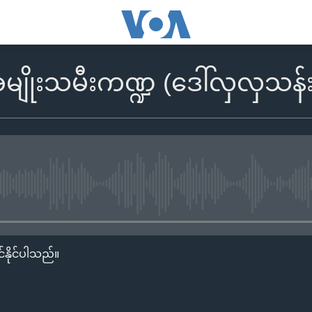
မျိုးသမီးကဏ္ဍ (ဒေါ်လှလှသန်း
No media source currently availa
်နိုင်ပါသည်။