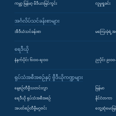
ကမ္ဘာ့ မြန်မာ့ မီဒီယာမြင်ကွင်း
လူမှုရှုခင်း
အင်္ဂလိပ်သင်ခန်းစာများ
အီဒီယံသင်ခန်းစာ
မကြေးမုံရဲ့အင
ရေဒီယို
နံနက်ပိုင်း ၆း၀၀-ရး၀၀
ညပိုင်း ၉း၀
ရုပ်သံအစီအစဉ်နှင့် ဗွီဒီယိုကဏ္ဍများ
နေ့စဉ်တီဗွီသတင်းလွှာ
မြန်မာ
ရေဒီယို ရုပ်သံအစီအစဉ်
နိုင်ငံတကာ
အပတ်စဉ်တီဗွီမဂ္ဂဇင်း
တွေ့ဆုံမေးမြန