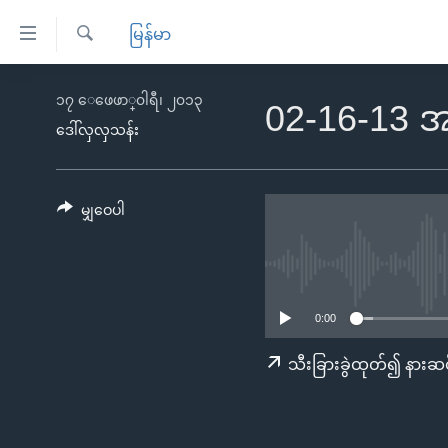
သုံး
မြန်မာ
ရ
ရှာဖွေ
လွယ်ကူ
မူလစာမျက်နှာ
၁၇ ေဖေဖာ္၀ါရီ၊ ၂၀၁၃
ရ
02-16-13 အ
စေ
မြန်မာ
လာ
ဒေါ်လှလှသန်း
သည့်
ဒ်
ကမ္ဘာ့သတင်းများ
Link
ဗွီဒီယို
နိုင်ငံတကာ
မျှဝေပါ
များ
သတင်းလွတ်လပ်ခွင့်
အမေရိကန်
ပင်မ
ရပ်ဝန်းတခု လမ်းတခု အလွန်
တရုတ်
အကြောင်းအရာ
အင်္ဂလိပ်စာလေ့လာမယ်
အစ္စရေး-ပါလက်စတိုင်း
သို့
0:00
အပတ်စဉ်ကဏ္ဍများ
အမေရိကန်သုံးအီဒီယံ
ကျော်
သီးခြားခွဲထုတ်၍ နားဆင
ကြည့်
ရေဒီယိုနှင့်ရုပ်သံ အချက်အလက်များ
မကြေးမုံရဲ့ အင်္ဂလိပ်စာ
ရေဒီယို
ရန်
ရေဒီယို/တီဗွီအစီအစဉ်
ရုပ်ရှင်ထဲက အင်္ဂလိပ်စာ
တီဗွီ
ပင်မ