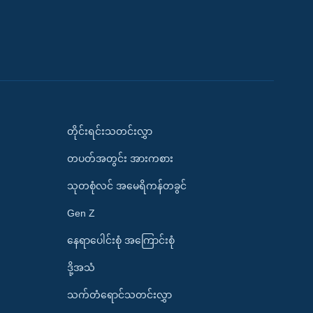
တိုင်းရင်းသတင်းလွှာ
တပတ်အတွင်း အားကစား
သုတစုံလင် အမေရိကန်တခွင်
Gen Z
နေရာပေါင်းစုံ အကြောင်းစုံ
ဒို့အသံ
သက်တံရောင်သတင်းလွှာ