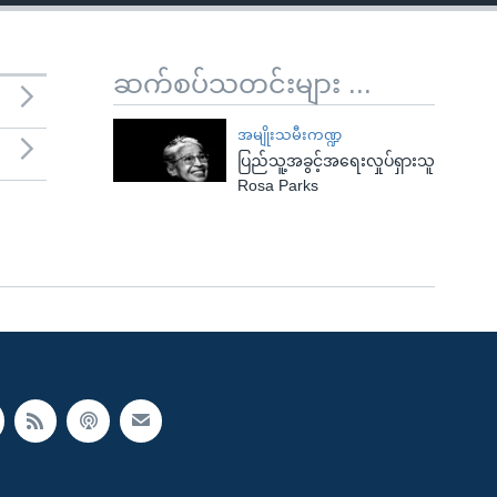
ဆက်စပ်သတင်းများ ...
အမျိုးသမီးကဏ္ဍ
ပြည်သူ့အခွင့်အရေးလှုပ်ရှားသူ
Rosa Parks