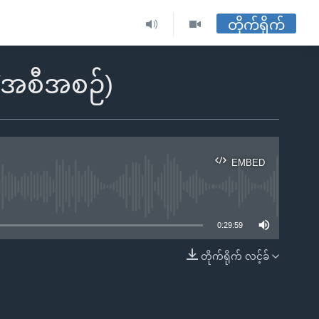
တိုက်ရိုက်
ျဲအစီအစဉ်)
EMBED
ble
0:29:59
တိုက်ရိုက် လင့်ခ်
EMBED