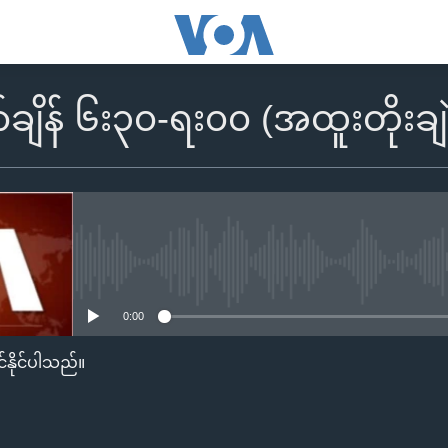
်ချိန် ၆း၃၀-ရး၀၀ (အထူးတိုးခ
No media source currently availa
0:00
်နိုင်ပါသည်။