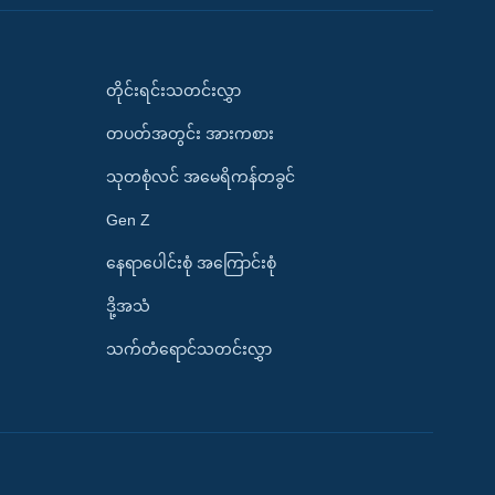
တိုင်းရင်းသတင်းလွှာ
တပတ်အတွင်း အားကစား
သုတစုံလင် အမေရိကန်တခွင်
Gen Z
နေရာပေါင်းစုံ အကြောင်းစုံ
ဒို့အသံ
သက်တံရောင်သတင်းလွှာ