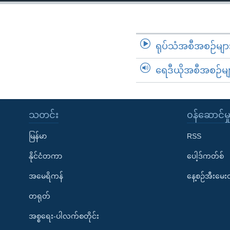
သုတပဒေသာ အင်္ဂလိပ်စာ
အ
ညွန်း
စာမျက်နှာ
သို့
ရုပ်သံအစီအစဉ်မျာ
ကျော်
ရေဒီယိုအစီအစဉ်မျ
ကြည့်
ရန်
ရှာဖွေ
ရန်
သတင်း
၀န်ဆောင်မှ
နေရာ
မြန်မာ
RSS
သို့
ကျော်
နိုင်ငံတကာ
ပေါ့ဒ်ကတ်စ်
ရန်
အမေရိကန်
နေ့စဉ်အီးမေ
တရုတ်
အစ္စရေး-ပါလက်စတိုင်း