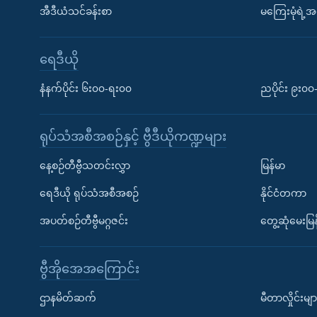
အီဒီယံသင်ခန်းစာ
မကြေးမုံရဲ့အင
ရေဒီယို
နံနက်ပိုင်း ၆း၀၀-ရး၀၀
ညပိုင်း ၉း၀
ရုပ်သံအစီအစဉ်နှင့် ဗွီဒီယိုကဏ္ဍများ
နေ့စဉ်တီဗွီသတင်းလွှာ
မြန်မာ
ရေဒီယို ရုပ်သံအစီအစဉ်
နိုင်ငံတကာ
အပတ်စဉ်တီဗွီမဂ္ဂဇင်း
တွေ့ဆုံမေးမြန
ဗွီအိုအေအကြောင်း
ဌာနမိတ်ဆက်
မီတာလှိုင်းမျာ