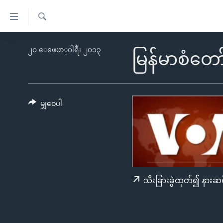
သုံး
ရ
ရှာဖွေ
လွယ်ကူ
မူလစာမျက်နှာ
၂၀ ေဖေဖာ္၀ါရီ၊ ၂၀၁၃
ရ
မြန်မာစံတော
စေ
မြန်မာ
လာ
သည့်
ဒ်
ကမ္ဘာ့သတင်းများ
Link
ဗွီဒီယို
နိုင်ငံတကာ
မျှဝေပါ
များ
သတင်းလွတ်လပ်ခွင့်
အမေရိကန်
ပင်မ
ရပ်ဝန်းတခု လမ်းတခု အလွန်
တရုတ်
အကြောင်းအရာ
အင်္ဂလိပ်စာလေ့လာမယ်
အစ္စရေး-ပါလက်စတိုင်း
သို့
အပတ်စဉ်ကဏ္ဍများ
အမေရိကန်သုံးအီဒီယံ
ကျော်
သီးခြားခွဲထုတ်၍ နားဆင
ကြည့်
ရေဒီယိုနှင့်ရုပ်သံ အချက်အလက်များ
မကြေးမုံရဲ့ အင်္ဂလိပ်စာ
ရေဒီယို
ရန်
ရေဒီယို/တီဗွီအစီအစဉ်
ရုပ်ရှင်ထဲက အင်္ဂလိပ်စာ
တီဗွီ
ပင်မ