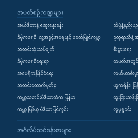
အပတ်စဉ်ကဏ္ဍများ
အယ်ဒီတာနဲ့ ဆွေးနွေးခန်း
သိပ္ပံနဲ့နည်း
ဒီမိုကရေစီ၊ လူ့အခွင့်အရေးနှင့် ခေတ်ပြိုင်ကမ္ဘာ
ဥတုရာသီနဲ့ 
သတင်းသုံးသပ်ချက်
စီးပွားရေး
ဒီမိုကရေစီရေးရာ
တပတ်အတွင်
အမေရိကန်နိုင်ငံရေး
လယ်ယာစီးပွ
သတင်းထောက်မှတ်စု
ယူကရိန်း၊ မြန
ကမ္ဘာ့သတင်းမီဒီယာထဲက မြန်မာ
ထူးခြားဆန်း
ကမ္ဘာ့ မြန်မာ့ မီဒီယာမြင်ကွင်း
လူမှုရှုခင်း
အင်္ဂလိပ်သင်ခန်းစာများ