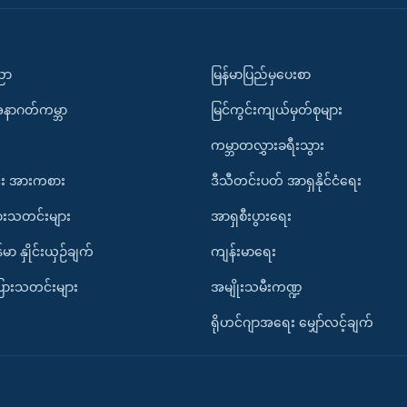
ပညာ
မြန်မာပြည်မှပေးစာ
အနာဂတ်ကမ္ဘာ
မြင်ကွင်းကျယ်မှတ်စုများ
ကမ္ဘာတလွှားခရီးသွား
း အားကစား
ဒီသီတင်းပတ် အာရှနိုင်ငံရေး
ားသတင်းများ
အာရှစီးပွားရေး
်မာ နှိုင်းယှဉ်ချက်
ကျန်းမာရေး
ပြားသတင်းများ
အမျိုးသမီးကဏ္ဍ
ရိုဟင်ဂျာအရေး မျှော်လင့်ချက်