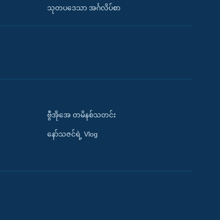
သုတပဒေသာ အင်္ဂလိပ်စာ
ဗွီအိုအေ တမိနစ်သတင်း
နော်သဇင်ရဲ့ Vlog