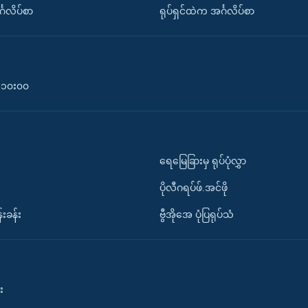
်္ဂလိပ်စာ
ရုပ်ရှင်ထဲက အင်္ဂလိပ်စာ
၀-၁၀း၀၀
ရေမြေခြားမှ ရုပ်ပုံလွှာ
ပိုလီဂရပ်ဖ်.အင်ဖို
်းခန်း
ဗွီအိုအေ ပုံပြရုပ်သံ
း