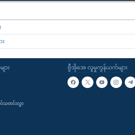
း
ား
ုများ
ဗွီအိုအေ လူမှုကွန်ယက်များ
းလ်သတင်းလွှာ