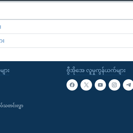
း
ား
ုများ
ဗွီအိုအေ လူမှုကွန်ယက်များ
းလ်သတင်းလွှာ