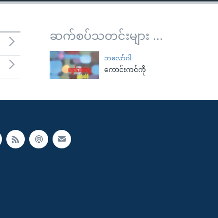
ဆက်စပ်သတင်းများ ...
ဘလော်ဂါ
ကောင်းကင်ကို