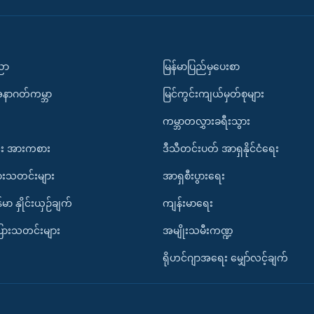
ပညာ
မြန်မာပြည်မှပေးစာ
အနာဂတ်ကမ္ဘာ
မြင်ကွင်းကျယ်မှတ်စုများ
ကမ္ဘာတလွှားခရီးသွား
း အားကစား
ဒီသီတင်းပတ် အာရှနိုင်ငံရေး
ားသတင်းများ
အာရှစီးပွားရေး
်မာ နှိုင်းယှဉ်ချက်
ကျန်းမာရေး
ပြားသတင်းများ
အမျိုးသမီးကဏ္ဍ
ရိုဟင်ဂျာအရေး မျှော်လင့်ချက်