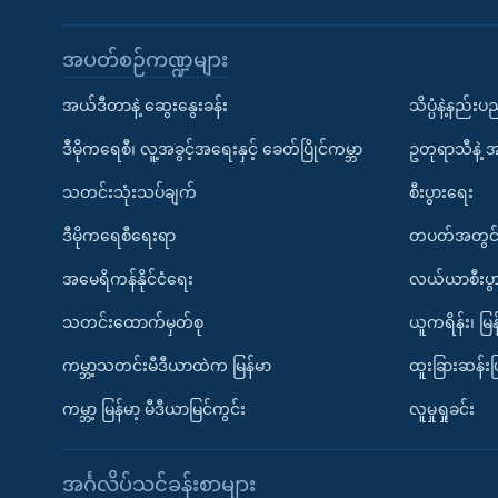
အပတ်စဉ်ကဏ္ဍများ
အယ်ဒီတာနဲ့ ဆွေးနွေးခန်း
သိပ္ပံနဲ့နည်း
ဒီမိုကရေစီ၊ လူ့အခွင့်အရေးနှင့် ခေတ်ပြိုင်ကမ္ဘာ
ဥတုရာသီနဲ့ 
သတင်းသုံးသပ်ချက်
စီးပွားရေး
ဒီမိုကရေစီရေးရာ
တပတ်အတွင်
အမေရိကန်နိုင်ငံရေး
လယ်ယာစီးပွ
သတင်းထောက်မှတ်စု
ယူကရိန်း၊ မြန
ကမ္ဘာ့သတင်းမီဒီယာထဲက မြန်မာ
ထူးခြားဆန်း
ကမ္ဘာ့ မြန်မာ့ မီဒီယာမြင်ကွင်း
လူမှုရှုခင်း
အင်္ဂလိပ်သင်ခန်းစာများ