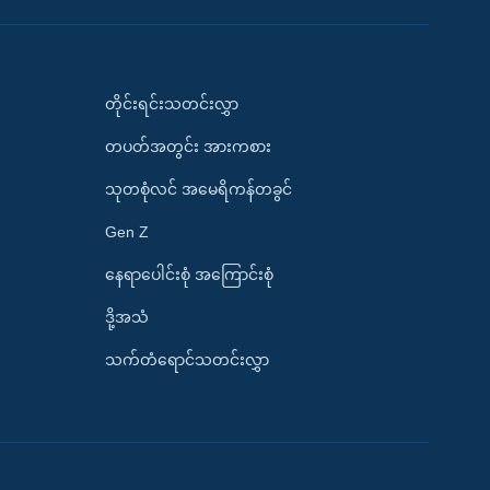
တိုင်းရင်းသတင်းလွှာ
တပတ်အတွင်း အားကစား
သုတစုံလင် အမေရိကန်တခွင်
Gen Z
နေရာပေါင်းစုံ အကြောင်းစုံ
ဒို့အသံ
သက်တံရောင်သတင်းလွှာ