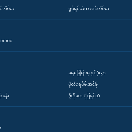
်္ဂလိပ်စာ
ရုပ်ရှင်ထဲက အင်္ဂလိပ်စာ
၀-၁၀း၀၀
ရေမြေခြားမှ ရုပ်ပုံလွှာ
ပိုလီဂရပ်ဖ်.အင်ဖို
်းခန်း
ဗွီအိုအေ ပုံပြရုပ်သံ
း