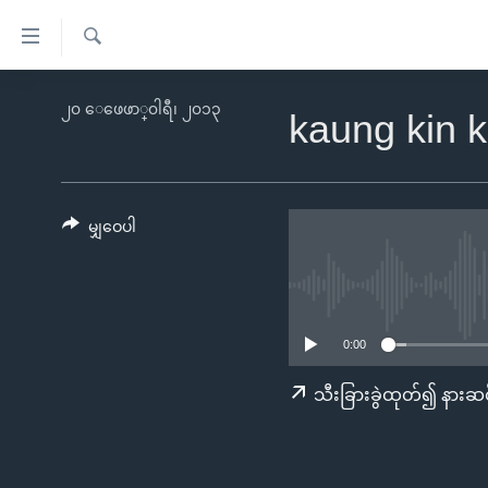
သုံး
ရ
ရှာဖွေ
လွယ်ကူ
မူလစာမျက်နှာ
၂၀ ေဖေဖာ္၀ါရီ၊ ၂၀၁၃
ရ
kaung kin 
စေ
မြန်မာ
လာ
သည့်
ဒ်
ကမ္ဘာ့သတင်းများ
Link
ဗွီဒီယို
နိုင်ငံတကာ
မျှဝေပါ
များ
သတင်းလွတ်လပ်ခွင့်
အမေရိကန်
ပင်မ
ရပ်ဝန်းတခု လမ်းတခု အလွန်
တရုတ်
အကြောင်းအရာ
အင်္ဂလိပ်စာလေ့လာမယ်
အစ္စရေး-ပါလက်စတိုင်း
သို့
0:00
အပတ်စဉ်ကဏ္ဍများ
အမေရိကန်သုံးအီဒီယံ
ကျော်
သီးခြားခွဲထုတ်၍ နားဆင
ကြည့်
ရေဒီယိုနှင့်ရုပ်သံ အချက်အလက်များ
မကြေးမုံရဲ့ အင်္ဂလိပ်စာ
ရေဒီယို
ရန်
ရေဒီယို/တီဗွီအစီအစဉ်
ရုပ်ရှင်ထဲက အင်္ဂလိပ်စာ
တီဗွီ
ပင်မ