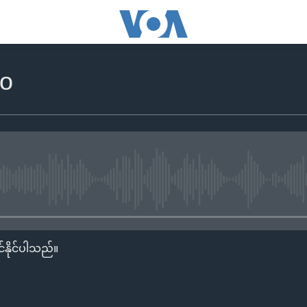
ko
No media source currently availa
်နိုင်ပါသည်။