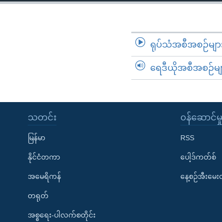
သုတပဒေသာ အင်္ဂလိပ်စာ
အ
ညွန်း
စာမျက်နှာ
သို့
ရုပ်သံအစီအစဉ်မျာ
ကျော်
ရေဒီယိုအစီအစဉ်မျ
ကြည့်
ရန်
ရှာဖွေ
ရန်
သတင်း
၀န်ဆောင်မှ
နေရာ
သို့
မြန်မာ
RSS
ကျော်
နိုင်ငံတကာ
ပေါ့ဒ်ကတ်စ်
ရန်
အမေရိကန်
နေ့စဉ်အီးမေ
တရုတ်
အစ္စရေး-ပါလက်စတိုင်း