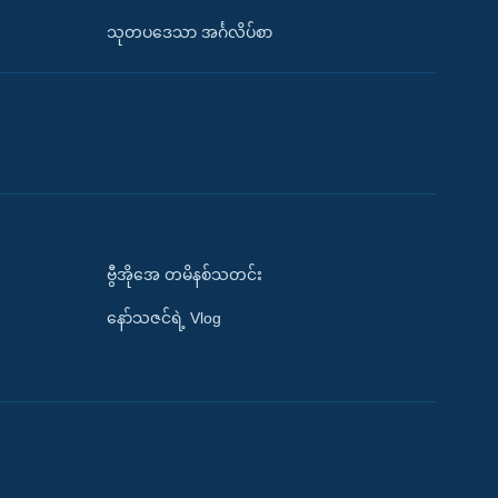
သုတပဒေသာ အင်္ဂလိပ်စာ
ဗွီအိုအေ တမိနစ်သတင်း
နော်သဇင်ရဲ့ Vlog