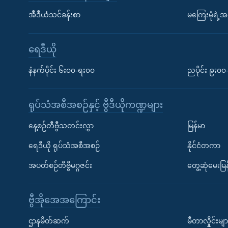
အီဒီယံသင်ခန်းစာ
မကြေးမုံရဲ့အင
ရေဒီယို
နံနက်ပိုင်း ၆း၀၀-ရး၀၀
ညပိုင်း ၉း၀
ရုပ်သံအစီအစဉ်နှင့် ဗွီဒီယိုကဏ္ဍများ
နေ့စဉ်တီဗွီသတင်းလွှာ
မြန်မာ
ရေဒီယို ရုပ်သံအစီအစဉ်
နိုင်ငံတကာ
အပတ်စဉ်တီဗွီမဂ္ဂဇင်း
တွေ့ဆုံမေးမြန
ဗွီအိုအေအကြောင်း
ဌာနမိတ်ဆက်
မီတာလှိုင်းမျာ