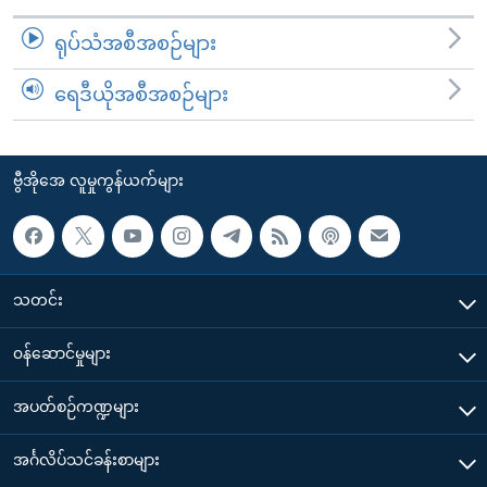
ရုပ်သံအစီအစဉ်များ
ရေဒီယိုအစီအစဉ်များ
ဗွီအိုအေ လူမှုကွန်ယက်များ
သတင်း
၀န်ဆောင်မှုများ
အပတ်စဉ်ကဏ္ဍများ
အင်္ဂလိပ်သင်ခန်းစာများ