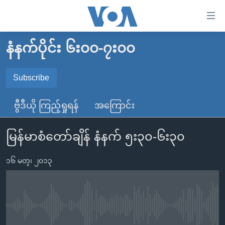
သုံး
ရ
လွယ်ကူ
နံနက်ပိုင်း ၆း၀၀-၇း၀၀
မူလစာမျက်နှာ
စေ
မြန်မာ
Subscribe
သည့်
SUBSCRIBE
ကမ္ဘာ့သတင်းများ
Link
ဗွီဒီယို ကြည့်ရှုရန်
အကြောင်း
ဗွီဒီယို
နိုင်ငံတကာ
များ
Spotify
သတင်းလွတ်လပ်ခွင့်
အမေရိကန်
ပင်မ
မြန်မာစံတော်ချိန် နံနက် ၅း၃၀-၆း၃၀
ရပ်ဝန်းတခု လမ်းတခု အလွန်
တရုတ်
အကြောင်းအရာ
ရယူရန်
သို့
၁၆ မတ္၊ ၂၀၁၃
အင်္ဂလိပ်စာလေ့လာမယ်
အစ္စရေး-ပါလက်စတိုင်း
ကျော်
အပတ်စဉ်ကဏ္ဍများ
အမေရိကန်သုံးအီဒီယံ
ကြည့်
ရေဒီယိုနှင့်ရုပ်သံ အချက်အလက်များ
မကြေးမုံရဲ့ အင်္ဂလိပ်စာ
ရေဒီယို
ရန်
No media source currently available
ပင်မ
ရေဒီယို/တီဗွီအစီအစဉ်
ရုပ်ရှင်ထဲက အင်္ဂလိပ်စာ
တီဗွီ