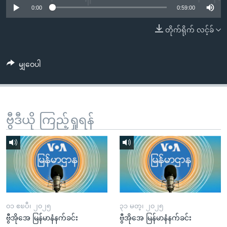
အ
0:00
0:59:00
သုတပဒေသာ အင်္ဂလိပ်စာ
ညွန်း
Learning English
တိုက်ရိုက် လင့်ခ်
စာမျက်နှာ
သို့
ဗွီအိုအေ လူမှုကွန်ယက်များ
ကျော်
မျှဝေပါ
ကြည့်
ရန်
ဘာသာစကားများ
ရှာဖွေ
ရန်
ဗွီဒီယို ကြည့်ရှုရန်
နေရာ
သို့
ကျော်
ရန်
၀၁ ဧၿပီ၊ ၂၀၂၅
၃၁ မတ္၊ ၂၀၂၅
ဗွီအိုအေ မြန်မာနံနက်ခင်း
ဗွီအိုအေ မြန်မာနံနက်ခင်း