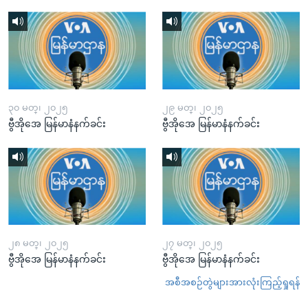
၃၀ မတ္၊ ၂၀၂၅
၂၉ မတ္၊ ၂၀၂၅
ဗွီအိုအေ မြန်မာနံနက်ခင်း
ဗွီအိုအေ မြန်မာနံနက်ခင်း
၂၈ မတ္၊ ၂၀၂၅
၂၇ မတ္၊ ၂၀၂၅
ဗွီအိုအေ မြန်မာနံနက်ခင်း
ဗွီအိုအေ မြန်မာနံနက်ခင်း
အစီအစဉ်တွဲများအားလုံးကြည့်ရှုရန်