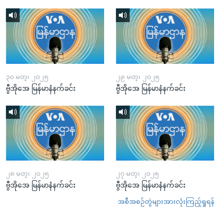
၃၀ မတ္၊ ၂၀၂၅
၂၉ မတ္၊ ၂၀၂၅
ဗွီအိုအေ မြန်မာနံနက်ခင်း
ဗွီအိုအေ မြန်မာနံနက်ခင်း
၂၈ မတ္၊ ၂၀၂၅
၂၇ မတ္၊ ၂၀၂၅
ဗွီအိုအေ မြန်မာနံနက်ခင်း
ဗွီအိုအေ မြန်မာနံနက်ခင်း
အစီအစဉ်တွဲများအားလုံးကြည့်ရှုရန်