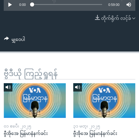
အ
0:00
0:59:00
သုတပဒေသာ အင်္ဂလိပ်စာ
ညွန်း
Learning English
တိုက်ရိုက် လင့်ခ်
စာမျက်နှာ
သို့
ဗွီအိုအေ လူမှုကွန်ယက်များ
ကျော်
မျှဝေပါ
ကြည့်
ရန်
ဘာသာစကားများ
ရှာဖွေ
ရန်
ဗွီဒီယို ကြည့်ရှုရန်
နေရာ
သို့
ကျော်
ရန်
၀၁ ဧၿပီ၊ ၂၀၂၅
၃၁ မတ္၊ ၂၀၂၅
ဗွီအိုအေ မြန်မာနံနက်ခင်း
ဗွီအိုအေ မြန်မာနံနက်ခင်း