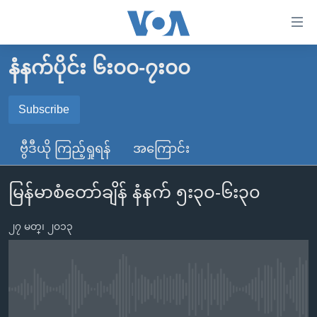
သုံး
ရ
လွယ်ကူ
နံနက်ပိုင်း ၆း၀၀-၇း၀၀
မူလစာမျက်နှာ
စေ
မြန်မာ
Subscribe
သည့်
SUBSCRIBE
ကမ္ဘာ့သတင်းများ
Link
ဗွီဒီယို ကြည့်ရှုရန်
အကြောင်း
ဗွီဒီယို
နိုင်ငံတကာ
များ
Spotify
သတင်းလွတ်လပ်ခွင့်
အမေရိကန်
ပင်မ
မြန်မာစံတော်ချိန် နံနက် ၅း၃၀-၆း၃၀
ရပ်ဝန်းတခု လမ်းတခု အလွန်
တရုတ်
အကြောင်းအရာ
ရယူရန်
သို့
၂၇ မတ္၊ ၂၀၁၃
အင်္ဂလိပ်စာလေ့လာမယ်
အစ္စရေး-ပါလက်စတိုင်း
ကျော်
အပတ်စဉ်ကဏ္ဍများ
အမေရိကန်သုံးအီဒီယံ
ကြည့်
ရေဒီယိုနှင့်ရုပ်သံ အချက်အလက်များ
မကြေးမုံရဲ့ အင်္ဂလိပ်စာ
ရေဒီယို
ရန်
No media source currently available
ပင်မ
ရေဒီယို/တီဗွီအစီအစဉ်
ရုပ်ရှင်ထဲက အင်္ဂလိပ်စာ
တီဗွီ