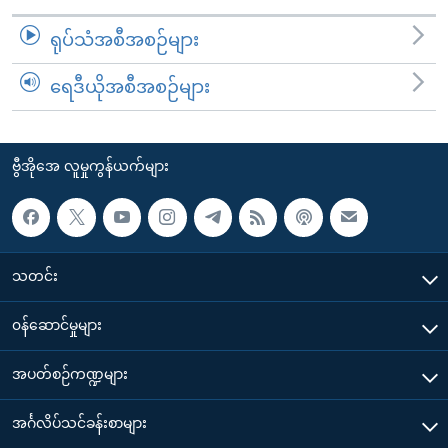
ရုပ်သံအစီအစဉ်များ
ရေဒီယိုအစီအစဉ်များ
ဗွီအိုအေ လူမှုကွန်ယက်များ
သတင်း
၀န်ဆောင်မှုများ
အပတ်စဉ်ကဏ္ဍများ
အင်္ဂလိပ်သင်ခန်းစာများ