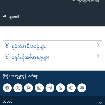
တိုက်ရိုက် လင့်ခ်
အ
သုတပဒေသာ အင်္ဂလိပ်စာ
ညွန်း
Learning English
စာမျက်နှာ
မျှဝေပါ
သို့
ဗွီအိုအေ လူမှုကွန်ယက်များ
ကျော်
ကြည့်
ရန်
ဘာသာစကားများ
ရှာဖွေ
ရုပ်သံအစီအစဉ်များ
ရန်
ရေဒီယိုအစီအစဉ်များ
နေရာ
သို့
ကျော်
ဗွီအိုအေ လူမှုကွန်ယက်များ
ရန်
သတင်း