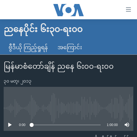
သုံး
ရ
လွယ်ကူ
ညနေပိုင်း ၆း၃၀-ရး၀၀
မူလစာမျက်နှာ
စေ
မြန်မာ
ဗွီဒီယို ကြည့်ရှုရန်
အကြောင်း
သည့်
ကမ္ဘာ့သတင်းများ
Link
မြန်မာစံတော်ချိန် ညနေ ၆း၀၀-ရး၀၀
ဗွီဒီယို
နိုင်ငံတကာ
များ
သတင်းလွတ်လပ်ခွင့်
အမေရိကန်
ပင်မ
၃၀ မတ္၊ ၂၀၁၃
ရပ်ဝန်းတခု လမ်းတခု အလွန်
တရုတ်
အကြောင်းအရာ
သို့
အင်္ဂလိပ်စာလေ့လာမယ်
အစ္စရေး-ပါလက်စတိုင်း
ကျော်
အပတ်စဉ်ကဏ္ဍများ
အမေရိကန်သုံးအီဒီယံ
No media source currently available
ကြည့်
ရေဒီယိုနှင့်ရုပ်သံ အချက်အလက်များ
မကြေးမုံရဲ့ အင်္ဂလိပ်စာ
ရေဒီယို
ရန်
0:00
1:00:00
ပင်မ
ရေဒီယို/တီဗွီအစီအစဉ်
ရုပ်ရှင်ထဲက အင်္ဂလိပ်စာ
တီဗွီ