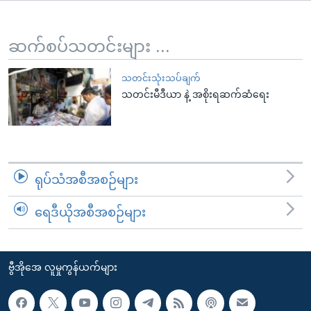
အ
သုတပဒေသာ အင်္ဂလိပ်စာ
ညွန်း
Learning English
စာမျက်နှာ
ဆက်စပ်သတင်းများ ...
သို့
ဗွီအိုအေ လူမှုကွန်ယက်များ
ကျော်
သတင်းသုံးသပ်ချက်
သတင်းမီဒီယာ နဲ့ အစိုးရဆက်ဆံရေး
ကြည့်
ရန်
ဘာသာစကားများ
ရှာဖွေ
ရန်
နေရာ
ရုပ်သံအစီအစဉ်များ
သို့
ကျော်
ရေဒီယိုအစီအစဉ်များ
ရန်
ဗွီအိုအေ လူမှုကွန်ယက်များ