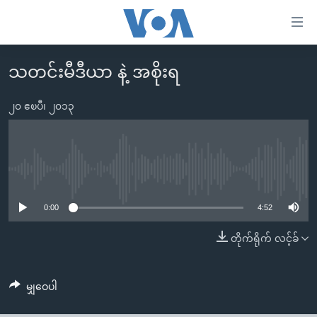
သုံး
ရ
လွယ်ကူ
သတင်းမီဒီယာ နဲ့ အစိုးရ
မူလစာမျက်နှာ
စေ
မြန်မာ
၂၀ ဧၿပီ၊ ၂၀၁၃
သည့်
ကမ္ဘာ့သတင်းများ
Link
ဗွီဒီယို
နိုင်ငံတကာ
များ
သတင်းလွတ်လပ်ခွင့်
အမေရိကန်
No media source currently available
ပင်မ
ရပ်ဝန်းတခု လမ်းတခု အလွန်
တရုတ်
အကြောင်းအရာ
0:00
4:52
သို့
အင်္ဂလိပ်စာလေ့လာမယ်
အစ္စရေး-ပါလက်စတိုင်း
တိုက်ရိုက် လင့်ခ်
ကျော်
အပတ်စဉ်ကဏ္ဍများ
အမေရိကန်သုံးအီဒီယံ
ကြည့်
ရေဒီယိုနှင့်ရုပ်သံ အချက်အလက်များ
မကြေးမုံရဲ့ အင်္ဂလိပ်စာ
ရေဒီယို
ရန်
မျှဝေပါ
ပင်မ
ရေဒီယို/တီဗွီအစီအစဉ်
ရုပ်ရှင်ထဲက အင်္ဂလိပ်စာ
တီဗွီ