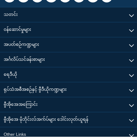
သတင်း
၀န်ဆောင်မှုများ
အပတ်စဉ်ကဏ္ဍများ
အင်္ဂလိပ်သင်ခန်းစာများ
ရေဒီယို
ရုပ်သံအစီအစဉ်နှင့် ဗွီဒီယိုကဏ္ဍများ
ဗွီအိုအေအကြောင်း
ဗွီအိုအေ မိုဘိုင်းလ်အက်ပ်များ ဒေါင်းလုတ်ယူရန်
Other Links