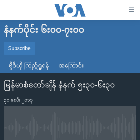
သုံး
ရ
လွယ်ကူ
နံနက်ပိုင်း ၆း၀၀-၇း၀၀
မူလစာမျက်နှာ
စေ
မြန်မာ
Subscribe
သည့်
SUBSCRIBE
ကမ္ဘာ့သတင်းများ
Link
ဗွီဒီယို ကြည့်ရှုရန်
အကြောင်း
ဗွီဒီယို
နိုင်ငံတကာ
များ
Spotify
သတင်းလွတ်လပ်ခွင့်
အမေရိကန်
ပင်မ
မြန်မာစံတော်ချိန် နံနက် ၅း၃၀-၆း၃၀
ရပ်ဝန်းတခု လမ်းတခု အလွန်
တရုတ်
အကြောင်းအရာ
ရယူရန်
သို့
၃၀ ဧၿပီ၊ ၂၀၁၃
အင်္ဂလိပ်စာလေ့လာမယ်
အစ္စရေး-ပါလက်စတိုင်း
ကျော်
အပတ်စဉ်ကဏ္ဍများ
အမေရိကန်သုံးအီဒီယံ
ကြည့်
ရေဒီယိုနှင့်ရုပ်သံ အချက်အလက်များ
မကြေးမုံရဲ့ အင်္ဂလိပ်စာ
ရေဒီယို
ရန်
No media source currently available
ပင်မ
ရေဒီယို/တီဗွီအစီအစဉ်
ရုပ်ရှင်ထဲက အင်္ဂလိပ်စာ
တီဗွီ