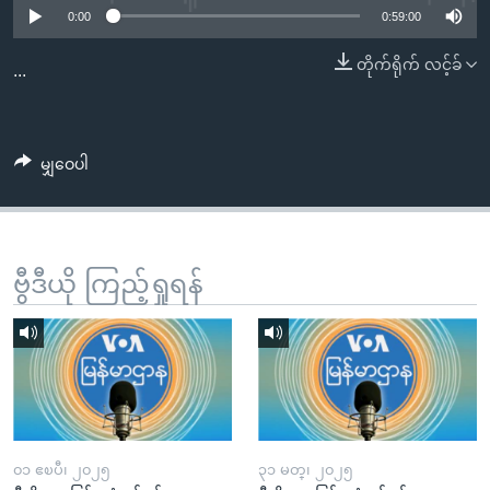
အ
0:00
0:59:00
သုတပဒေသာ အင်္ဂလိပ်စာ
ညွန်း
Learning English
တိုက်ရိုက် လင့်ခ်
စာမျက်နှာ
...
သို့
ဗွီအိုအေ လူမှုကွန်ယက်များ
ကျော်
ကြည့်
မျှဝေပါ
ရန်
ဘာသာစကားများ
ရှာဖွေ
ရန်
နေရာ
ဗွီဒီယို ကြည့်ရှုရန်
သို့
ကျော်
ရန်
၀၁ ဧၿပီ၊ ၂၀၂၅
၃၁ မတ္၊ ၂၀၂၅