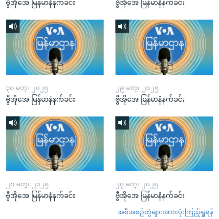
ဗွီအိုအေ မြန်မာနံနက်ခင်း
ဗွီအိုအေ မြန်မာနံနက်ခင်း
၃၀ မတ္၊ ၂၀၂၅
၂၉ မတ္၊ ၂၀၂၅
ဗွီအိုအေ မြန်မာနံနက်ခင်း
ဗွီအိုအေ မြန်မာနံနက်ခင်း
၂၈ မတ္၊ ၂၀၂၅
၂၇ မတ္၊ ၂၀၂၅
ဗွီအိုအေ မြန်မာနံနက်ခင်း
ဗွီအိုအေ မြန်မာနံနက်ခင်း
အစီအစဉ်တွဲများအားလုံးကြည့်ရှုရန်