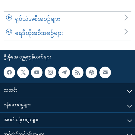
ရုပ်သံအစီအစဉ်များ
ရေဒီယိုအစီအစဉ်များ
ဗွီအိုအေ လူမှုကွန်ယက်များ
သတင်း
၀န်ဆောင်မှုများ
အပတ်စဉ်ကဏ္ဍများ
အင်္ဂလိပ်သင်ခန်းစာများ